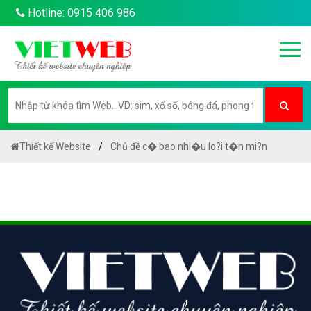
Hotline: 0915 406 986
Thiết kế Website
Chủ đề c� bao nhi�u lo?i t�n mi?n