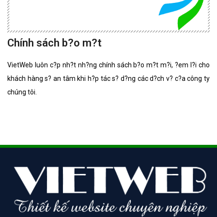
Chính sách b?o m?t
VietWeb luôn c?p nh?t nh?ng chính sách b?o m?t m?i, ?em l?i cho
khách hàng s? an tâm khi h?p tác s? d?ng các d?ch v? c?a công ty
chúng tôi.