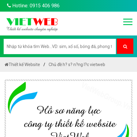
Hotline: 0915 406 986
Thiết kế Website
Chủ đề h? s? n?ng l?c vietweb