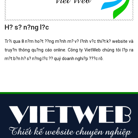
H? s? n?ng l?c
Tr?i qua 8 n?m ho?t ??ng m?nh m? v? l?nh v?c thi?t k? website và
truy?n thông qu?ng cáo online. Công ty VietWeb chúng tôi l?p ra
m?t b?n h? s? n?ng l?c ?? quý doanh nghi?p ???c rõ.