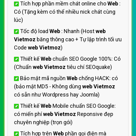
Tích hợp phần mềm chát online cho
Web
:
Có (Tặng kèm có thể nhiều nick chát cùng
lúc)
Tốc độ load
Web
: Nhanh (Host
web
Vietmoz
băng thông cao + Tự lập trình tối ưu
Code
web Vietmoz
)
Thiết kế
Web
chuẩn SEO Google 100%: Có
(Chuẩn
web Vietmoz
tiêu chí SEOquake)
Bảo mật mã nguồn
Web
chống HACK: có
(bảo mật MD5 - Không dùng
web Vietmoz
có sẵn như Wordpress hay Joomla)
Thiết kế
Web
Mobile chuẩn SEO Google:
có miến phí
web Vietmoz
Reponsive đẹp
chuyên nghiệp (trọn gói)
Tích hợp trên
Web
phần gọi điện mà