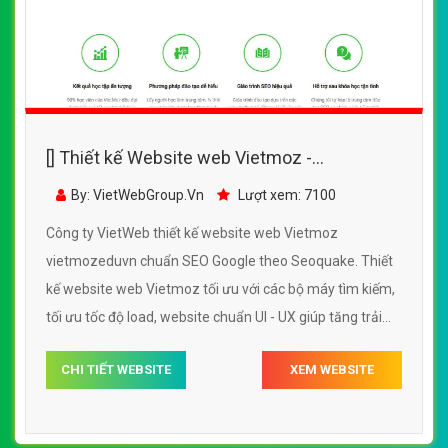
[] Thiết kế Website web Vietmoz -
vietmozeduvn
By: VietWebGroup.Vn
Lượt xem: 7100
Công ty VietWeb thiết kế website web Vietmoz
vietmozeduvn chuẩn SEO Google theo Seoquake. Thiết
kế website web Vietmoz tối ưu với các bộ máy tìm kiếm,
tối ưu tốc độ load, website chuẩn UI - UX giúp tăng trải
nghiệm người dùng lướt website web Vietmoz
CHI TIẾT WEBSITE
XEM WEBSITE
vietmozeduvn