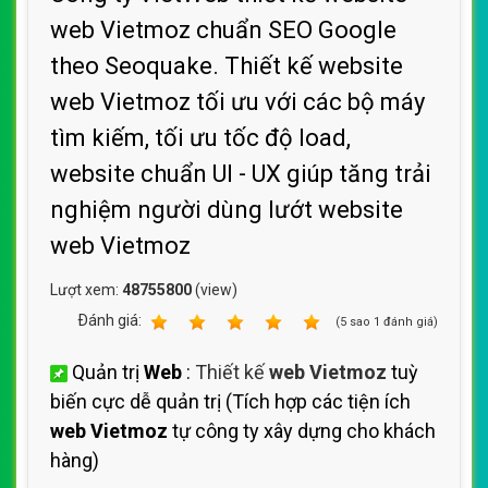
web Vietmoz chuẩn SEO Google
theo Seoquake. Thiết kế website
web Vietmoz tối ưu với các bộ máy
tìm kiếm, tối ưu tốc độ load,
website chuẩn UI - UX giúp tăng trải
nghiệm người dùng lướt website
web Vietmoz
Lượt xem:
48755800
(view)
Ðánh giá:
1
2
3
4
5
(
5
sao
1
đánh giá)
Quản trị
Web
:
Thiết kế
web Vietmoz
tuỳ
biến cực dễ quản trị (Tích hợp các tiện ích
web Vietmoz
tự công ty xây dựng cho khách
hàng)