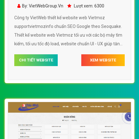
supportvietmozinfo
By: VietWebGroup.Vn
Lượt xem: 6300
Công ty VietWeb thiết kế website web Vietmoz
supportvietmozinfo chuẩn SEO Google theo Seoquake.
Thiết kế website web Vietmoz tối ưu với các bộ máy tìm
kiếm, tối ưu tốc độ load, website chuẩn UI - UX giúp tăng
trải nghiệm người dùng lướt website web Vietmoz
CHI TIẾT WEBSITE
XEM WEBSITE
supportvietmozinfo