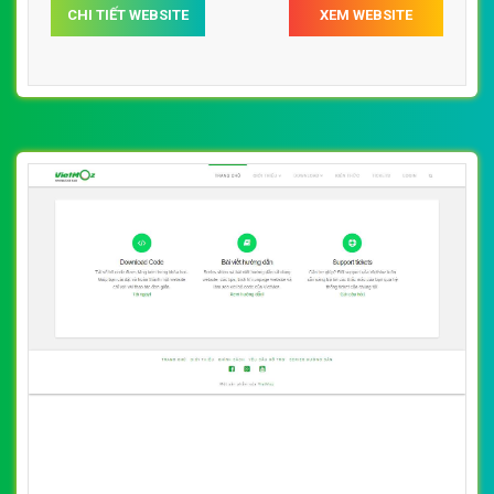
CHI TIẾT WEBSITE
XEM WEBSITE
Vietmoz vietmozacademycom