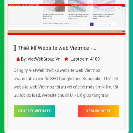
[] Thiết kế Website web Vietmoz -
chauminhvn
By: VietWebGroup.Vn
Lượt xem: 4100
Công ty VietWeb thiết kế website web Vietmoz
chauminhvn chuẩn SEO Google theo Seoquake. Thiết kế
website web Vietmoz tối ưu với các bộ máy tìm kiếm, tối
ưu tốc độ load, website chuẩn UI - UX giúp tăng trải
nghiệm người dùng lướt website web Vietmoz
CHI TIẾT WEBSITE
XEM WEBSITE
chauminhvn