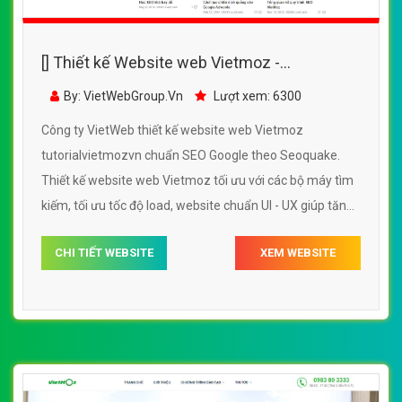
[] Thiết kế Website web Vietmoz -
tutorialvietmozvn
By: VietWebGroup.Vn
Lượt xem: 6300
Công ty VietWeb thiết kế website web Vietmoz
tutorialvietmozvn chuẩn SEO Google theo Seoquake.
Thiết kế website web Vietmoz tối ưu với các bộ máy tìm
kiếm, tối ưu tốc độ load, website chuẩn UI - UX giúp tăng
trải nghiệm người dùng lướt website web Vietmoz
CHI TIẾT WEBSITE
XEM WEBSITE
tutorialvietmozvn