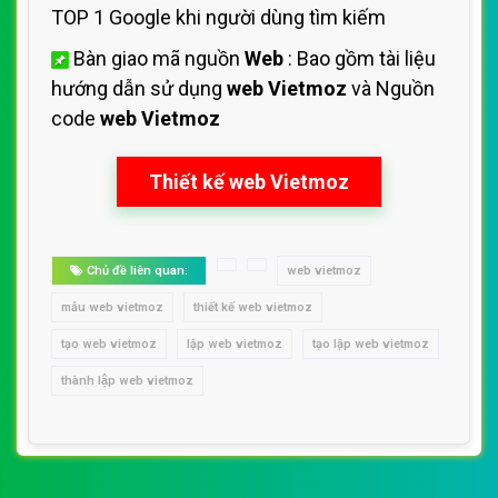
TOP 1 Google khi người dùng tìm kiếm
Bàn giao mã nguồn
Web
: Bao gồm tài liệu
hướng dẫn sử dụng
web Vietmoz
và Nguồn
code
web Vietmoz
Thiết kế web Vietmoz
Chủ đề liên quan:
web vietmoz
mẫu web vietmoz
thiết kế web vietmoz
tạo web vietmoz
lập web vietmoz
tạo lập web vietmoz
thành lập web vietmoz