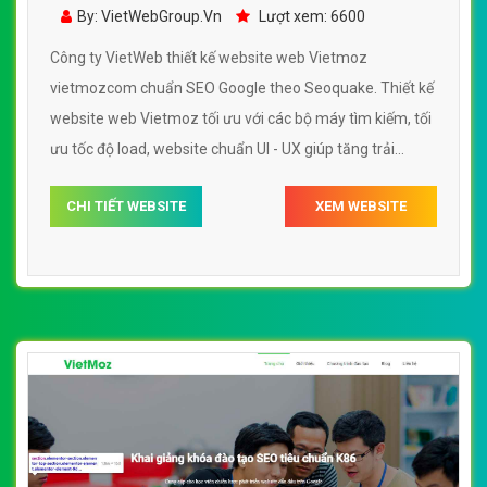
vietmozcom
By: VietWebGroup.Vn
Lượt xem: 6600
Công ty VietWeb thiết kế website web Vietmoz
vietmozcom chuẩn SEO Google theo Seoquake. Thiết kế
website web Vietmoz tối ưu với các bộ máy tìm kiếm, tối
ưu tốc độ load, website chuẩn UI - UX giúp tăng trải
nghiệm người dùng lướt website web Vietmoz
CHI TIẾT WEBSITE
XEM WEBSITE
vietmozcom