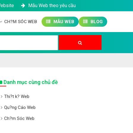
Website
Mẫu Web theo yêu cầu
CH?M SÓC WEB
MẪU WEB
BLOG
Công ty SEO Website
Qu?n tr? Website
Qu?n tr? Fanpage
Danh mục cùng chủ đề
Thi?t k? Web
Qu?ng Cáo Web
Ch?m Sóc Web