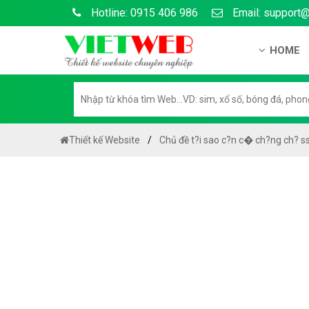
Hotline: 0915 406 986
Email: support
HOME
Gi?i thi?
H? s? n?
H??ng d?
Thiết kế Website
Chủ đề t?i sao c?n c� ch?ng ch? s
Tuy?n d
Chính sá
Chính sá
Liên h? 
Chính sác