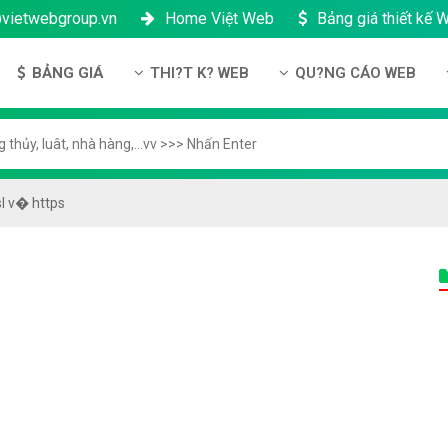
@vietwebgroup.vn
Home Việt Web
Bảng giá thiết kế 
BẢNG GIÁ
THI?T K? WEB
QU?NG CÁO WEB
u công ty
Bảng giá thiết kế Website
Thi?t k? Website
Qu?ng cáo Google
ng l?c
Bảng giá thiết kế Landing Page
Thi?t k? Landing Page
Qu?ng cáo Facebook
n thanh toán
Bảng giá thiết kế App Android & IOS
Thi?t k? App
Qu?ng Cáo Banner
sl v� https
?ng nhân s?
Bảng giá Tên Miền
ch b?o m?t
Bảng giá Hosting
ch b?o hành & b?o trì
Bảng giá thuê VPS
công ty
Bảng giá thuê Server
h ??i lý
Bảng giá SSL - HTTTS
Bảng giá Email theo tên miền