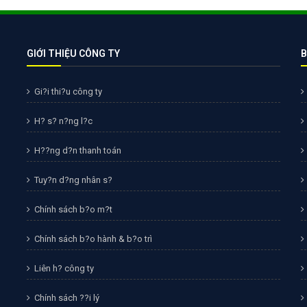
Bảng giá quảng cáo Google
Bảng giá quảng cáo Facebook
Bảng giá quảng cáo Banner
GIỚI THIỆU CÔNG TY
B
Bảng giá quản trị Website
Gi?i thi?u công ty
Bảng giá quản trị Fanpage Facebook
H? s? n?ng l?c
Bảng giá SEO Website
H??ng d?n thanh toán
Tuy?n d?ng nhân s?
Chính sách b?o m?t
Chính sách b?o hành & b?o trì
Liên h? công ty
Chính sách ??i lý