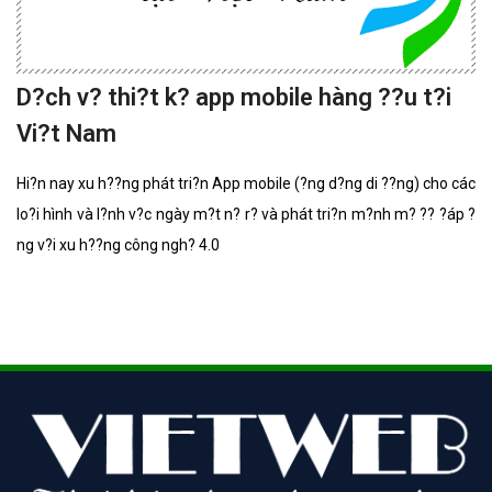
D?ch v? thi?t k? app mobile hàng ??u t?i
Vi?t Nam
Hi?n nay xu h??ng phát tri?n App mobile (?ng d?ng di ??ng) cho các
lo?i hình và l?nh v?c ngày m?t n? r? và phát tri?n m?nh m? ?? ?áp ?
ng v?i xu h??ng công ngh? 4.0