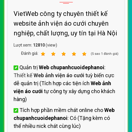
VietWeb công ty chuyên thiết kế
website ảnh viện áo cưới chuyên
nghiệp, chất lượng, uy tín tại Hà Nội
Lượt xem:
12810
(view)
Ðánh giá:
1
2
3
4
5
(
5
sao
1
đánh giá)
Quản trị
Web chupanhcuoidephanoi
:
Thiết kế
Web ảnh viện áo cưới
tuỳ biến cực
dễ quản trị (Tích hợp các tiện ích
Web ảnh
viện áo cưới
tự công ty xây dựng cho khách
hàng)
Tích hợp phần mềm chát online cho
Web
chupanhcuoidephanoi
: Có (Tặng kèm có
thể nhiều nick chát cùng lúc)