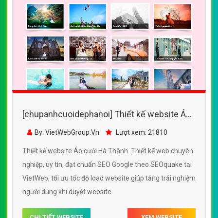
[chupanhcuoidephanoi] Thiết kế website Áo
cưới Hà Thành đẹp, chuyên nghiệp chuẩn
By: VietWebGroup.Vn
Lượt xem: 21810
SEO
Thiết kế website Áo cưới Hà Thành. Thiết kế web chuyên
nghiệp, uy tín, đạt chuẩn SEO Google theo SEOquake tại
VietWeb, tối ưu tốc độ load website giúp tăng trải nghiệm
người dùng khi duyệt website.
CHI TIẾT WEBSITE
XEM WEBSITE