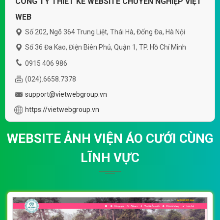
CÔNG TY THIẾT KẾ WEBSITE CHUYÊN NGHIỆP VIỆT
WEB
Số 202, Ngõ 364 Trung Liệt, Thái Hà, Đống Đa, Hà Nội
Số 36 Đa Kao, Điện Biên Phủ, Quận 1, TP. Hồ Chí Minh
0915 406 986
(024).6658.7378
support@vietwebgroup.vn
https://vietwebgroup.vn
WEBSITE ẢNH VIỆN ÁO CƯỚI CÙNG
LĨNH VỰC