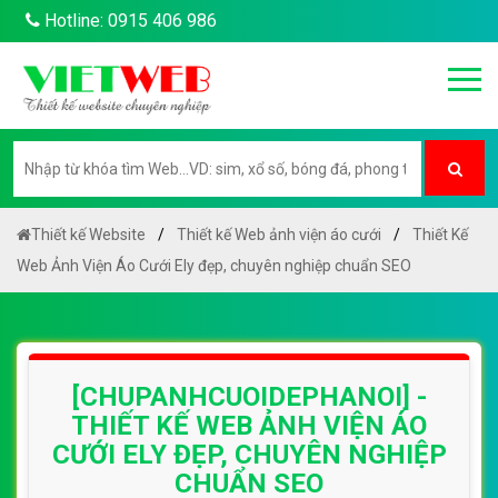
Hotline: 0915 406 986
Thiết kế Website
Thiết kế Web ảnh viện áo cưới
Thiết Kế
Web Ảnh Viện Áo Cưới Ely đẹp, chuyên nghiệp chuẩn SEO
[CHUPANHCUOIDEPHANOI] -
THIẾT KẾ WEB ẢNH VIỆN ÁO
CƯỚI ELY ĐẸP, CHUYÊN NGHIỆP
CHUẨN SEO