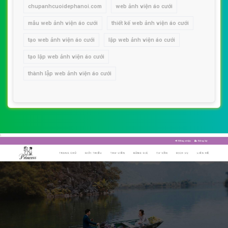
chupanhcuoidephanoi.com
web ảnh viện áo cưới
mẫu web ảnh viện áo cưới
thiết kế web ảnh viện áo cưới
tạo web ảnh viện áo cưới
lập web ảnh viện áo cưới
tạo lập web ảnh viện áo cưới
thành lập web ảnh viện áo cưới