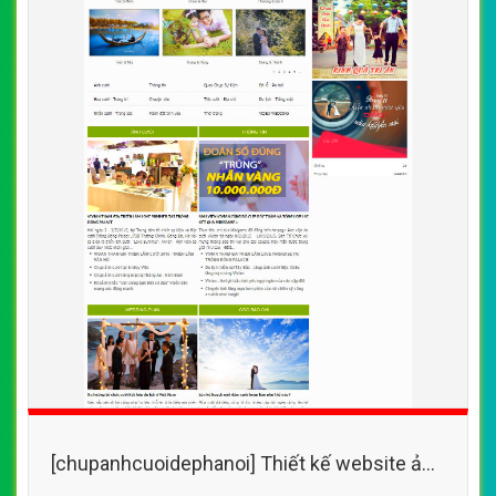
[chupanhcuoidephanoi] Thiết kế website ảnh
viện áo cưới VIVIAN đẹp SEO nhanh hiệu quả