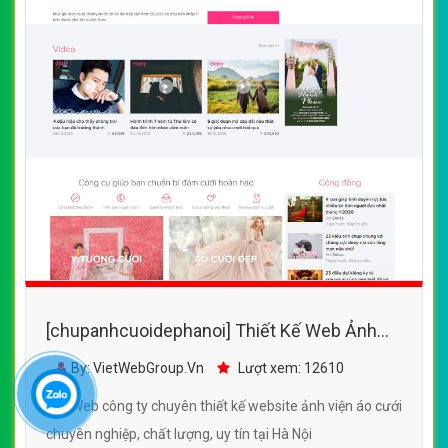
[chupanhcuoidephanoi] Thiết Kế Web Ảnh
Viện Áo Cưới Marry đẹp, chuyên nghiệp
By: VietWebGroup.Vn
Lượt xem: 12610
chuẩn SEO
VietWeb công ty chuyên thiết kế website ảnh viện áo cưới
chuyên nghiệp, chất lượng, uy tín tại Hà Nội