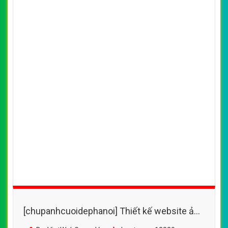
[chupanhcuoidephanoi] Thiết kế website ảnh
viện áo cưới CuongPari đẹp SEO tốt