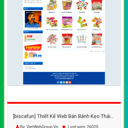
[biscafun] Thiết Kế Web Bán Bánh Kẹo Thái
Dương đẹp, chuyên nghiệp chuẩn SEO
By: VietWebGroup.Vn
Lượt xem: 26020