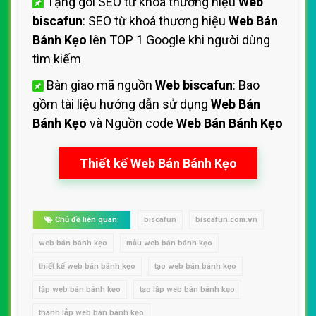
Tặng gói SEO từ khoá thương hiệu
Web
biscafun
: SEO từ khoá thương hiệu
Web Bán
Bánh Kẹo
lên TOP 1 Google khi người dùng
tìm kiếm
Bàn giao mã nguồn
Web biscafun
: Bao
gồm tài liệu hướng dẫn sử dụng
Web Bán
Bánh Kẹo
và Nguồn code
Web Bán Bánh Kẹo
Thiết kế Web Bán Bánh Kẹo
Chủ đề liên quan:
biscafun
biscafun.com.vn
web bán bánh kẹo
mẫu web bán bánh kẹo
thiết kế web bán bánh kẹo
tạo web bán bánh kẹo
lập web bán bánh kẹo
tạo lập web bán bánh kẹo
thành lập web bán bánh kẹo