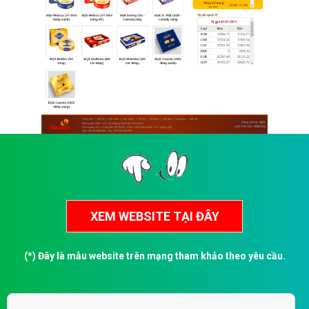
(*) Đây là mẫu website trên mạng tham khảo theo yêu cầu.