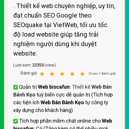
. Thiết kế web chuyên nghiệp, uy tín,
đạt chuẩn SEO Google theo
SEOquake tại VietWeb, tối ưu tốc
độ load website giúp tăng trải
nghiệm người dùng khi duyệt
website.
Lượt xem:
23350
(view)
Ðánh giá:
1
2
3
4
5
(
5
sao
1
đánh giá)
Quản trị
Web biscafun
:
Thiết kế
Web Bán
Bánh Kẹo
tuỳ biến cực dễ quản trị (Tích hợp
các tiện ích
Web Bán Bánh Kẹo
tự công ty
xây dựng cho khách hàng)
Tích hợp phần mềm chát online cho
Web
biscafun
: Có (Tặng kèm có thể nhiều nick