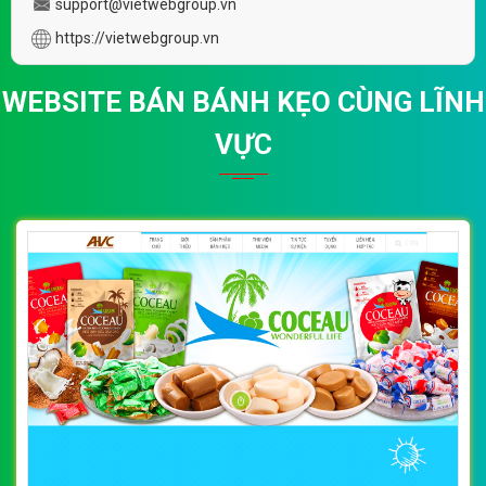
support@vietwebgroup.vn
https://vietwebgroup.vn
WEBSITE BÁN BÁNH KẸO CÙNG LĨNH
VỰC