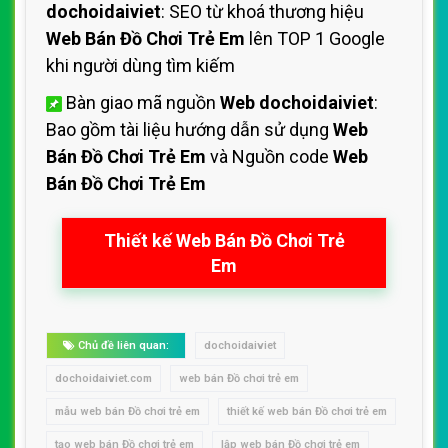
dochoidaiviet
: SEO từ khoá thương hiệu
Web Bán Đồ Chơi Trẻ Em
lên TOP 1 Google
khi người dùng tìm kiếm
Bàn giao mã nguồn
Web dochoidaiviet
:
Bao gồm tài liệu hướng dẫn sử dụng
Web
Bán Đồ Chơi Trẻ Em
và Nguồn code
Web
Bán Đồ Chơi Trẻ Em
Thiết kế Web Bán Đồ Chơi Trẻ
Em
Chủ đề liên quan:
dochoidaiviet
dochoidaiviet.com
web bán Đồ chơi trẻ em
mẫu web bán Đồ chơi trẻ em
thiết kế web bán Đồ chơi trẻ em
tạo web bán Đồ chơi trẻ em
lập web bán Đồ chơi trẻ em