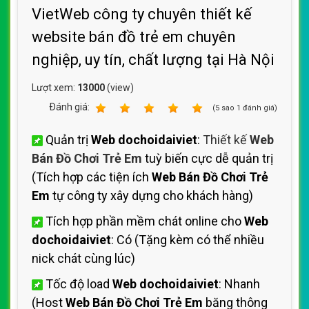
VietWeb công ty chuyên thiết kế
website bán đồ trẻ em chuyên
nghiệp, uy tín, chất lượng tại Hà Nội
Lượt xem:
13000
(view)
Ðánh giá:
1
2
3
4
5
(
5
sao
1
đánh giá)
Quản trị
Web dochoidaiviet
:
Thiết kế
Web
Bán Đồ Chơi Trẻ Em
tuỳ biến cực dễ quản trị
(Tích hợp các tiện ích
Web Bán Đồ Chơi Trẻ
Em
tự công ty xây dựng cho khách hàng)
Tích hợp phần mềm chát online cho
Web
dochoidaiviet
: Có (Tặng kèm có thể nhiều
nick chát cùng lúc)
Tốc độ load
Web dochoidaiviet
: Nhanh
(Host
Web Bán Đồ Chơi Trẻ Em
băng thông