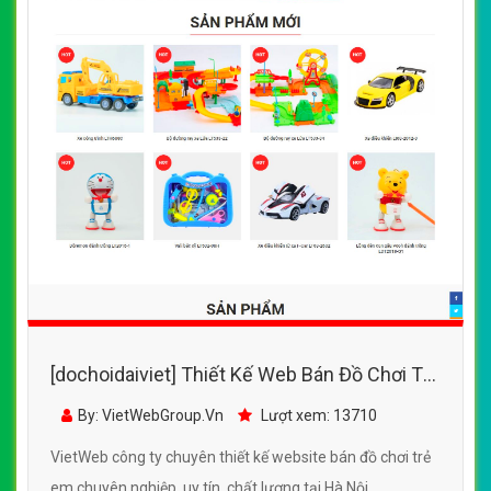
[dochoidaiviet] Thiết Kế Web Bán Đồ Chơi Trẻ
Em Long Thủy đẹp SEO nhanh hiệu quả
By: VietWebGroup.Vn
Lượt xem: 13710
VietWeb công ty chuyên thiết kế website bán đồ chơi trẻ
em chuyên nghiệp, uy tín, chất lượng tại Hà Nội