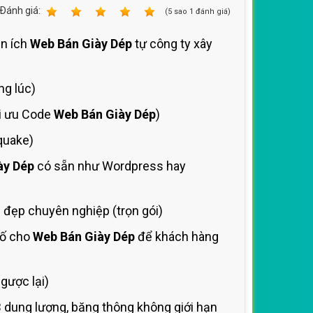
Ðánh giá:
1
2
3
4
5
(
5
sao
1
đánh giá)
ện ích
Web Bán Giày Dép
tự công ty xây
ng lúc)
ối ưu Code
Web Bán Giày Dép
)
quake)
ày Dép
có sẵn như Wordpress hay
đẹp chuyên nghiệp (trọn gói)
số cho
Web Bán Giày Dép
để khách hàng
gược lại)
 dung lượng, băng thông không giới hạn