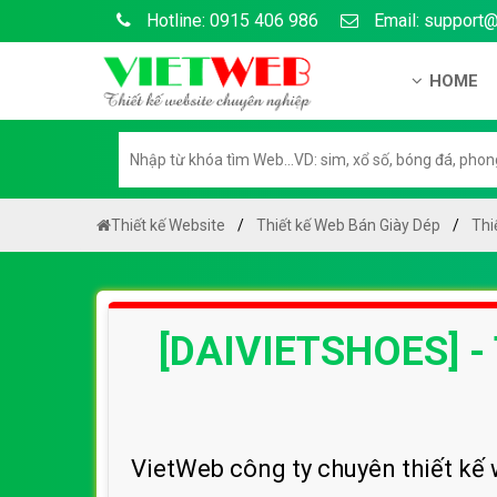
Hotline: 0915 406 986
Email: support
HOME
Giới thiệu
Hồ sơ nă
Hướng dẫ
Thiết kế Website
Thiết kế Web Bán Giày Dép
Thi
Tuyển dụ
Chính sá
[DAIVIETSHOES] -
Chính sác
Liên hệ c
Chính sác
VietWeb công ty chuyên thiết kế w