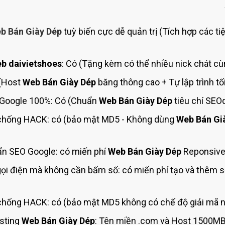
Bảng giá quảng cáo Google
Bảng giá quảng cáo Facebook
b Bán Giày Dép
tuỳ biến cực dễ quản trị (Tích hợp các ti
Bảng giá quảng cáo Banner
Bảng giá quản trị Website
b daivietshoes
: Có (Tặng kèm có thể nhiều nick chát cù
Bảng giá quản trị Fanpage Facebook
 (Host
Web Bán Giày Dép
băng thông cao + Tự lập trình t
Bảng giá SEO Website
Google 100%: Có (Chuẩn
Web Bán Giày Dép
tiêu chí SEO
hống HACK: có (bảo mật MD5 - Không dùng
Web Bán Gi
n SEO Google: có miến phí
Web Bán Giày Dép
Reponsive 
ọi điện mà không cần bấm số: có miến phí tạo và thêm 
hống HACK: có (bảo mật MD5 không có chế độ giải mã n
sting
Web Bán Giày Dép
: Tên miền .com và Host 1500MB