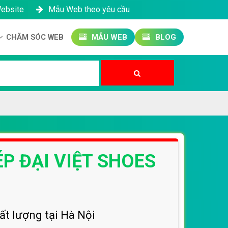
Website
Mẫu Web theo yêu cầu
CHĂM SÓC WEB
MẪU WEB
BLOG
Công ty SEO Website
Quản trị Website
Quản trị Fanpage
ÉP ĐẠI VIỆT SHOES
ất lượng tại Hà Nội