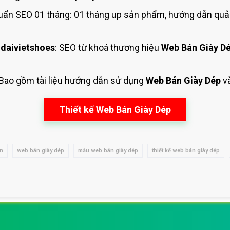
ẩn SEO 01 tháng: 01 tháng up sản phẩm, hướng dẫn quản
daivietshoes
: SEO từ khoá thương hiệu
Web Bán Giày D
 Bao gồm tài liệu hướng dẫn sử dụng
Web Bán Giày Dép
v
Thiết kế Web Bán Giày Dép
vn
web bán giày dép
mẫu web bán giày dép
thiết kế web bán giày dép