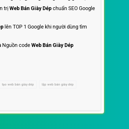
 trị
Web Bán Giày Dép
chuẩn SEO Google
ép
lên TOP 1 Google khi người dùng tìm
à Nguồn code
Web Bán Giày Dép
tạo web bán giày dép
lập web bán giày dép