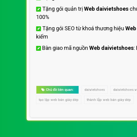
Tặng gói quản trị
Web daivietshoes
chu
100%
Tặng gói SEO từ khoá thương hiệu
Web 
kiếm
Bàn giao mã nguồn
Web daivietshoes
:
Chủ đề liên quan:
daivietshoes
daivietshoes.
tạo lập web bán giày dép
thành lập web bán giày dép