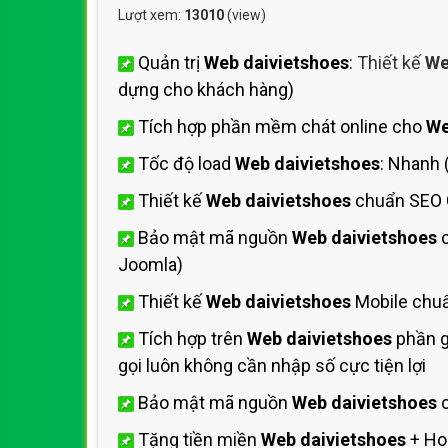
Lượt xem:
13010
(view)
Quản trị
Web daivietshoes
:
Thiết kế
We
dựng cho khách hàng)
Tích hợp phần mềm chát online cho
We
Tốc độ load
Web daivietshoes
: Nhanh
Thiết kế
Web daivietshoes
chuẩn SEO 
Bảo mật mã nguồn
Web daivietshoes
c
Joomla)
Thiết kế
Web daivietshoes
Mobile chuẩ
Tích hợp trên
Web daivietshoes
phần g
gọi luôn không cần nhập số cực tiện lợi
Bảo mật mã nguồn
Web daivietshoes
c
Tặng tiền miền
Web daivietshoes
+ Ho