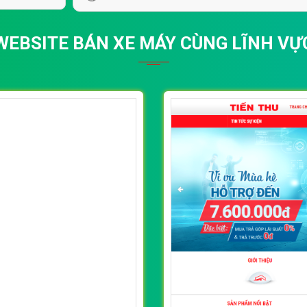
WEBSITE BÁN XE MÁY CÙNG LĨNH VỰ