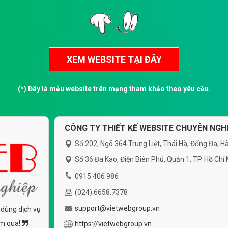
(*) Đây là mẫu website trên mạng tham khảo theo yêu cầu.
CÔNG TY THIẾT KẾ WEBSITE CHUYÊN NGHI
Số 202, Ngõ 364 Trung Liệt, Thái Hà, Đống Đa, Hà
Số 36 Đa Kao, Điện Biên Phủ, Quận 1, TP. Hồ Chí
0915 406 986
(024).6658.7378
support@vietwebgroup.vn
 dùng dịch vụ
ăm qua!
https://vietwebgroup.vn