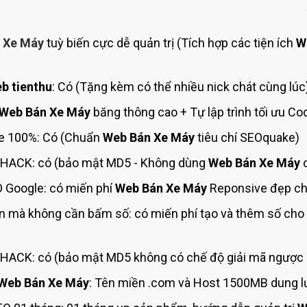
Bảng giá quảng cáo Google
Bảng giá quảng cáo Facebook
 Xe Máy
tuỳ biến cực dễ quản trị (Tích hợp các tiện ích
W
Bảng giá quảng cáo Banner
Bảng giá quản trị Website
b tienthu
: Có (Tặng kèm có thể nhiều nick chát cùng lúc
Bảng giá quản trị Fanpage Facebook
Web Bán Xe Máy
băng thông cao + Tự lập trình tối ưu C
Bảng giá SEO Website
e 100%: Có (Chuẩn
Web Bán Xe Máy
tiêu chí SEOquake)
HACK: có (bảo mật MD5 - Không dùng
Web Bán Xe Máy
c
 Google: có miến phí
Web Bán Xe Máy
Reponsive đẹp chu
n mà không cần bấm số: có miến phí tạo và thêm số cho
HACK: có (bảo mật MD5 không có chế độ giải mã ngược l
Web Bán Xe Máy
: Tên miền .com và Host 1500MB dung l