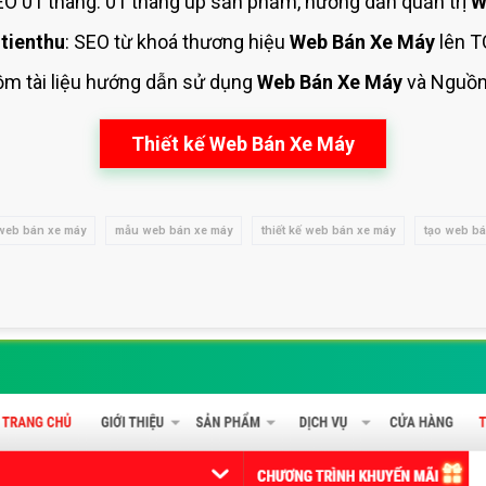
O 01 tháng: 01 tháng up sản phẩm, hướng dẫn quản trị
W
tienthu
: SEO từ khoá thương hiệu
Web Bán Xe Máy
lên T
ồm tài liệu hướng dẫn sử dụng
Web Bán Xe Máy
và Nguồ
Thiết kế Web Bán Xe Máy
web bán xe máy
mẫu web bán xe máy
thiết kế web bán xe máy
tạo web bá