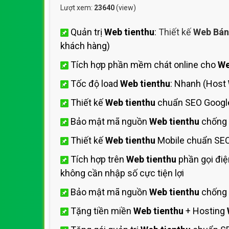
Lượt xem:
23640
(view)
Quản trị
Web tienthu
:
Thiết kế
Web Bán
khách hàng)
Tích hợp phần mềm chát online cho
We
Tốc độ load
Web tienthu
: Nhanh (Host
Thiết kế
Web tienthu
chuẩn SEO Googl
Bảo mật mã nguồn
Web tienthu
chống 
Thiết kế
Web tienthu
Mobile chuẩn SEO
Tích hợp trên
Web tienthu
phần gọi điệ
không cần nhập số cực tiện lợi
Bảo mật mã nguồn
Web tienthu
chống 
Tặng tiền miền
Web tienthu
+ Hosting