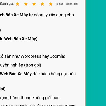
Ðánh giá:
1
2
3
4
5
(
5
sao
1
đánh giá)
eb Bán Xe Máy
tự công ty xây dựng cho
)
ode
Web Bán Xe Máy
)
ó sẵn như Wordpress hay Joomla)
yên nghiệp (trọn gói)
Web Bán Xe Máy
để khách hàng gọi luôn
ại)
ượng, băng thông không giới hạn