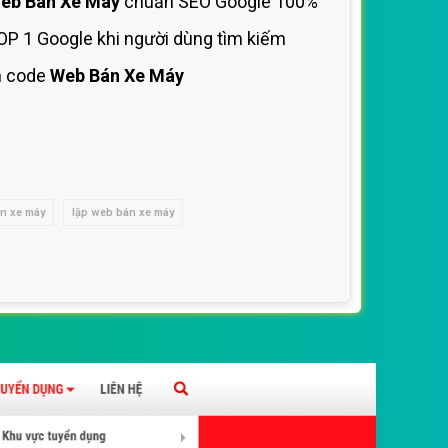
eb Bán Xe Máy
chuẩn SEO Google 100%
OP 1 Google khi người dùng tìm kiếm
n code
Web Bán Xe Máy
n xe máy
lập web bán xe máy