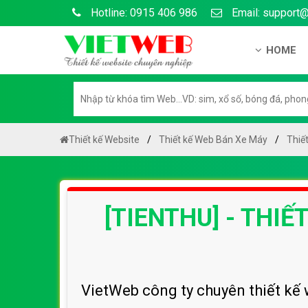
Hotline: 0915 406 986
Email: support
HOME
Giới thiệu
Hồ sơ nă
Hướng dẫ
Thiết kế Website
Thiết kế Web Bán Xe Máy
Thiế
Tuyển dụ
Chính sá
[TIENTHU] - THI
Chính sác
Liên hệ c
Chính sác
VietWeb công ty chuyên thiết kế 