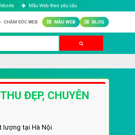
Website
Mẫu Web theo yêu cầu
CHĂM SÓC WEB
MẪU WEB
BLOG
Công ty SEO Website
Quản trị Website
Quản trị Fanpage
 THU ĐẸP, CHUYÊN
t lượng tại Hà Nội