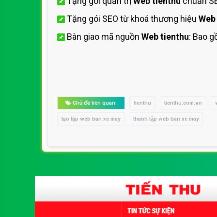
Tặng gói quản trị
Web tienthu
chuẩn SE
Tặng gói SEO từ khoá thương hiệu
Web 
Bàn giao mã nguồn
Web tienthu
: Bao g
Chủ đề liên quan:
tienthu
tienthu.com.vn
tạo lập web bán xe máy
thành lập web bán xe máy