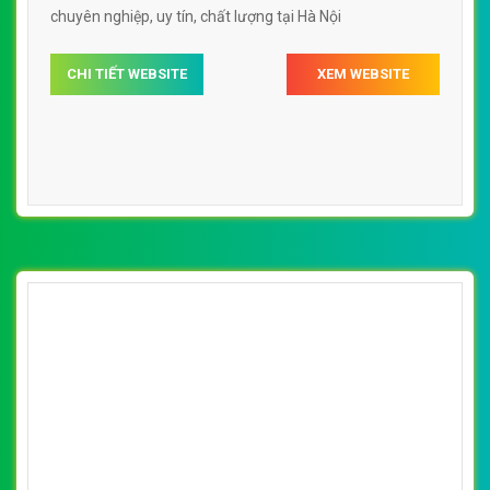
[safa] Thiết Kế Web Dịch Vụ Thú Y Viphavet
đẹp, chuyên nghiệp chuẩn SEO
By: VietWebGroup.Vn
Lượt xem: 14120
VietWeb công ty chuyên thiết kế website dịch vụ thú y
chuyên nghiệp, uy tín, chất lượng tại Hà Nội
CHI TIẾT WEBSITE
XEM WEBSITE