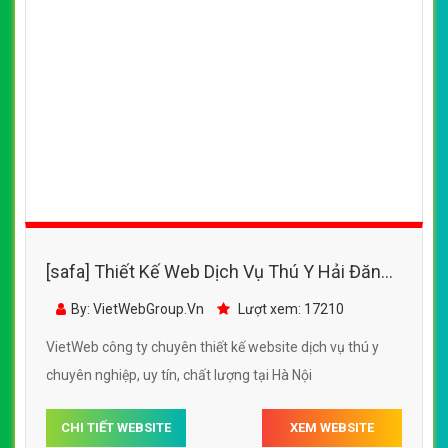
[safa] Thiết Kế Web Dịch Vụ Thú Y Hải Đăng
đẹp, chuyên nghiệp chuẩn SEO
By: VietWebGroup.Vn
Lượt xem: 17210