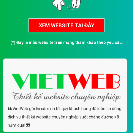
(*) Đây là mẫu website trên mạng tham khảo theo yêu cầu.