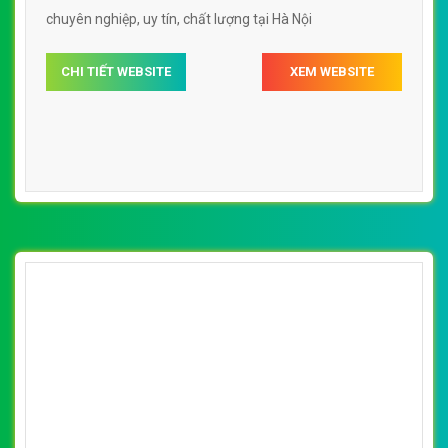
[safa] Thiết Kế Web Dịch Vụ Thú Y Gấu Vàng
đẹp, chuyên nghiệp chuẩn SEO
By: VietWebGroup.Vn
Lượt xem: 12510
VietWeb công ty chuyên thiết kế website dịch vụ thú y
chuyên nghiệp, uy tín, chất lượng tại Hà Nội
CHI TIẾT WEBSITE
XEM WEBSITE