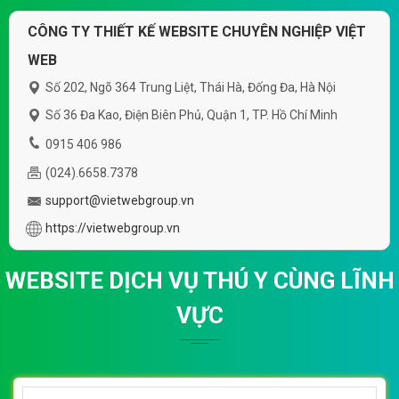
VietWeb gửi lời cảm ơn tới quý khách hàng đã luôn tin dùng
dịch vụ thiết kế website chuyên nghiệp suốt chặng đường >8
năm qua!
CÔNG TY THIẾT KẾ WEBSITE CHUYÊN NGHIỆP VIỆT
WEB
Số 202, Ngõ 364 Trung Liệt, Thái Hà, Đống Đa, Hà Nội
Số 36 Đa Kao, Điện Biên Phủ, Quận 1, TP. Hồ Chí Minh
0915 406 986
(024).6658.7378
support@vietwebgroup.vn
https://vietwebgroup.vn
WEBSITE DỊCH VỤ THÚ Y CÙNG LĨNH