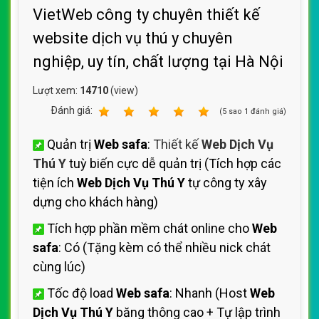
VietWeb công ty chuyên thiết kế
website dịch vụ thú y chuyên
nghiệp, uy tín, chất lượng tại Hà Nội
Lượt xem:
14710
(view)
Ðánh giá:
1
2
3
4
5
(
5
sao
1
đánh giá)
Quản trị
Web safa
:
Thiết kế
Web Dịch Vụ
Thú Y
tuỳ biến cực dễ quản trị (Tích hợp các
tiện ích
Web Dịch Vụ Thú Y
tự công ty xây
dựng cho khách hàng)
Tích hợp phần mềm chát online cho
Web
safa
: Có (Tặng kèm có thể nhiều nick chát
cùng lúc)
Tốc độ load
Web safa
: Nhanh (Host
Web
Dịch Vụ Thú Y
băng thông cao + Tự lập trình