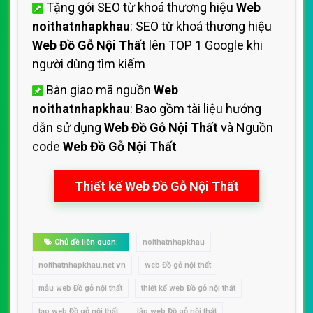
Tặng gói SEO từ khoá thương hiệu
Web
noithatnhapkhau
: SEO từ khoá thương hiệu
Web Đồ Gỗ Nội Thất
lên TOP 1 Google khi
người dùng tìm kiếm
Bàn giao mã nguồn
Web
noithatnhapkhau
: Bao gồm tài liệu hướng
dẫn sử dụng
Web Đồ Gỗ Nội Thất
và Nguồn
code
Web Đồ Gỗ Nội Thất
Thiết kế Web Đồ Gỗ Nội Thất
Chủ đề liên quan:
noithatnhapkhau
noithatnhapkhau.net.vn
web Đồ gỗ nội thất
mẫu web Đồ gỗ nội thất
thiết kế web Đồ gỗ nội thất
tạo web Đồ gỗ nội thất
lập web Đồ gỗ nội thất