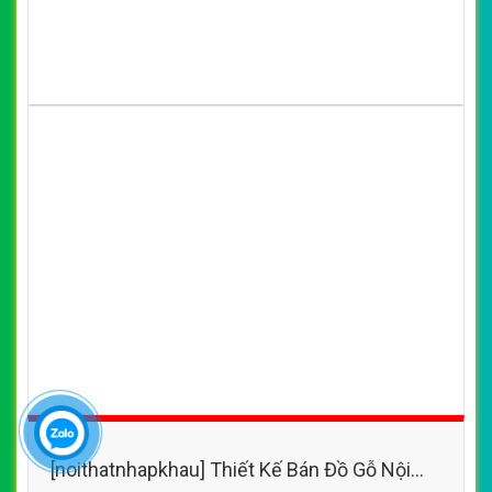
[noithatnhapkhau] Thiết Kế Bán Đồ Gỗ Nội