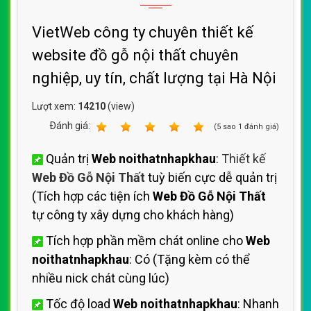
VietWeb công ty chuyên thiết kế
website đồ gỗ nội thất chuyên
nghiệp, uy tín, chất lượng tại Hà Nội
Lượt xem:
14210
(view)
Ðánh giá:
1
2
3
4
5
(
5
sao
1
đánh giá)
Quản trị
Web noithatnhapkhau
:
Thiết kế
Web Đồ Gỗ Nội Thất
tuỳ biến cực dễ quản trị
(Tích hợp các tiện ích
Web Đồ Gỗ Nội Thất
tự công ty xây dựng cho khách hàng)
Tích hợp phần mềm chát online cho
Web
noithatnhapkhau
: Có (Tặng kèm có thể
nhiều nick chát cùng lúc)
Tốc độ load
Web noithatnhapkhau
: Nhanh