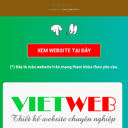
(*) Đây là mẫu website trên mạng tham khảo theo yêu cầu.