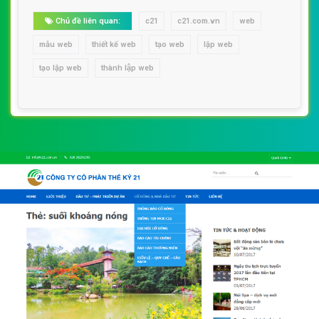
Chủ đề liên quan:
c21
c21.com.vn
web
mẫu web
thiết kế web
tạo web
lập web
tạo lập web
thành lập web