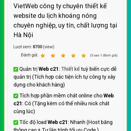
VietWeb công ty chuyên thiết kế
website du lịch khoáng nóng
chuyên nghiệp, uy tín, chất lượng tại
Hà Nội
Lượt xem:
8700
(view)
Ðánh giá:
1
2
3
4
5
(
5
sao
1
đánh giá)
Quản trị
Web c21
:
Thiết kế
tuỳ biến cực dễ
quản trị (Tích hợp các tiện ích
tự công ty xây
dựng cho khách hàng)
Tích hợp phần mềm chát online cho
Web
c21
: Có (Tặng kèm có thể nhiều nick chát
cùng lúc)
Tốc độ load
Web c21
: Nhanh (Host
băng
thông cao + Tự lập trình tối ưu Code
)