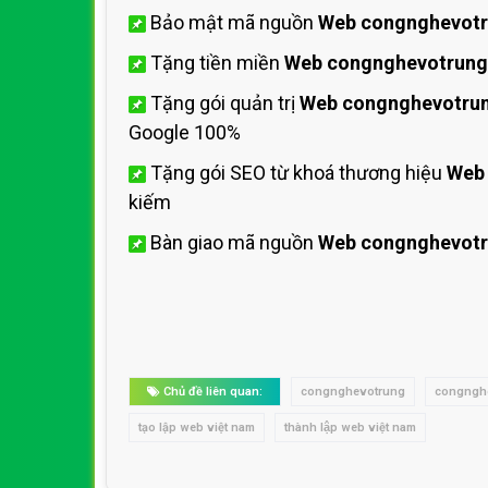
Bảo mật mã nguồn
Web congnghevot
Tặng tiền miền
Web congnghevotrung
Tặng gói quản trị
Web congnghevotru
Google 100%
Tặng gói SEO từ khoá thương hiệu
Web
kiếm
Bàn giao mã nguồn
Web congnghevot
Chủ đề liên quan:
congnghevotrung
congngh
tạo lập web việt nam
thành lập web việt nam