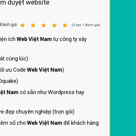
ệm duyệt website
Ðánh giá:
1
2
3
4
5
(
5
sao
1
đánh giá)
tiện ích
Web Việt Nam
tự công ty xây
át cùng lúc)
tối ưu Code
Web Việt Nam
)
EOquake)
iệt Nam
có sẵn như Wordpress hay
e đẹp chuyên nghiệp (trọn gói)
thêm số cho
Web Việt Nam
để khách hàng