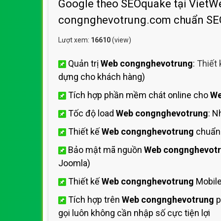
Google theo SEOquake tại VietWeb
congnghevotrung.com chuẩn SEO
Lượt xem:
16610
(view)
Quản trị
Web congnghevotrung
:
Thiết
dựng cho khách hàng)
Tích hợp phần mềm chát online cho
We
Tốc độ load
Web congnghevotrung
: 
Thiết kế
Web congnghevotrung
chuẩn
Bảo mật mã nguồn
Web congnghevot
Joomla)
Thiết kế
Web congnghevotrung
Mobile
Tích hợp trên
Web congnghevotrung
p
gọi luôn không cần nhập số cực tiện lợi