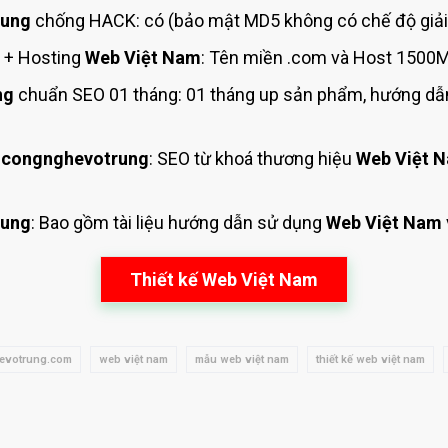
rung
chống HACK: có (bảo mật MD5 không có chế độ giải
+ Hosting
Web Việt Nam
: Tên miền .com và Host 1500M
ng
chuẩn SEO 01 tháng: 01 tháng up sản phẩm, hướng dẫn
 congnghevotrung
: SEO từ khoá thương hiệu
Web Việt 
rung
: Bao gồm tài liệu hướng dẫn sử dụng
Web Việt Nam
Thiết kế Web Việt Nam
evotrung.com
web việt nam
mẫu web việt nam
thiết kế web việt nam