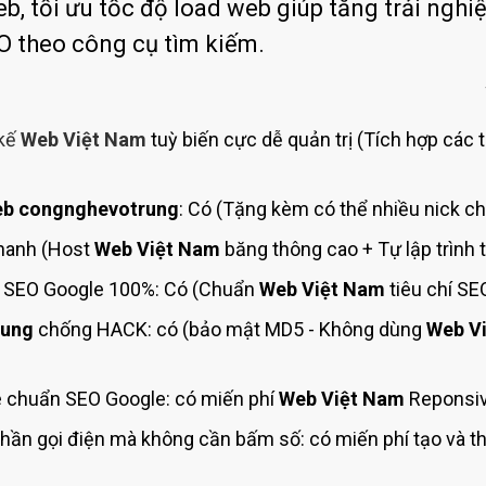
Bảng giá quảng cáo Google
, tối ưu tốc độ load web giúp tăng trải nghi
 theo công cụ tìm kiếm.
Bảng giá quảng cáo Facebook
Bảng giá quảng cáo Banner
Bảng giá quản trị Website
 kế
Web Việt Nam
tuỳ biến cực dễ quản trị (Tích hợp các 
Bảng giá quản trị Fanpage Facebook
Bảng giá SEO Website
b congnghevotrung
: Có (Tặng kèm có thể nhiều nick ch
Nhanh (Host
Web Việt Nam
băng thông cao + Tự lập trình 
 SEO Google 100%: Có (Chuẩn
Web Việt Nam
tiêu chí S
rung
chống HACK: có (bảo mật MD5 - Không dùng
Web V
 chuẩn SEO Google: có miến phí
Web Việt Nam
Reponsiv
hần gọi điện mà không cần bấm số: có miến phí tạo và 