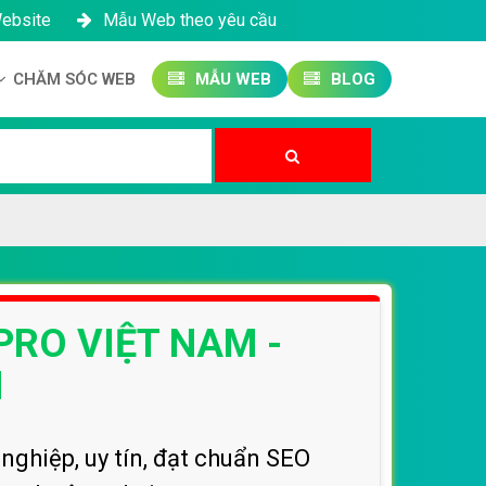
Website
Mẫu Web theo yêu cầu
CHĂM SÓC WEB
MẪU WEB
BLOG
Công ty SEO Website
Quản trị Website
Quản trị Fanpage
PRO VIỆT NAM -
M
ghiệp, uy tín, đạt chuẩn SEO