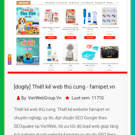
[dogily] Thiết kế web thú cưng - famipet.vn
By: VietWebGroup.Vn
Lượt xem: 11710
Thiết kế web thú cưng. Thiết kế website famipet.vn
chuyên nghiệp, uy tín, đạt chuẩn SEO Google theo
SEOquake tại VietWeb, tối ưu tốc độ load web giúp tăng
trải nghiệm duyệt website famipet.vn chuẩn SEO theo