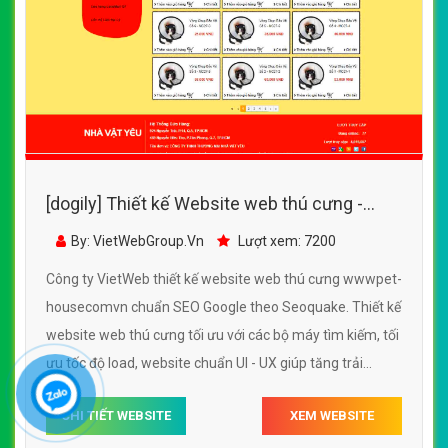
[dogily] Thiết kế Website web thú cưng -
wwwpet-housecomvn
By: VietWebGroup.Vn
Lượt xem: 7200
Công ty VietWeb thiết kế website web thú cưng wwwpet-
housecomvn chuẩn SEO Google theo Seoquake. Thiết kế
website web thú cưng tối ưu với các bộ máy tìm kiếm, tối
ưu tốc độ load, website chuẩn UI - UX giúp tăng trải
nghiệm người dùng lướt website web thú cưng wwwpet-
CHI TIẾT WEBSITE
XEM WEBSITE
housecomvn