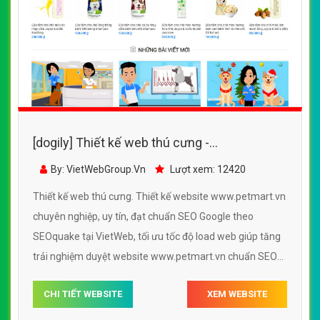
[dogily] Thiết kế web thú cưng -
www.petmart.vn
By: VietWebGroup.Vn
Lượt xem: 12420
Thiết kế web thú cưng. Thiết kế website www.petmart.vn
chuyên nghiệp, uy tín, đạt chuẩn SEO Google theo
SEOquake tại VietWeb, tối ưu tốc độ load web giúp tăng
trải nghiệm duyệt website www.petmart.vn chuẩn SEO
theo công cụ tìm kiếm.
CHI TIẾT WEBSITE
XEM WEBSITE