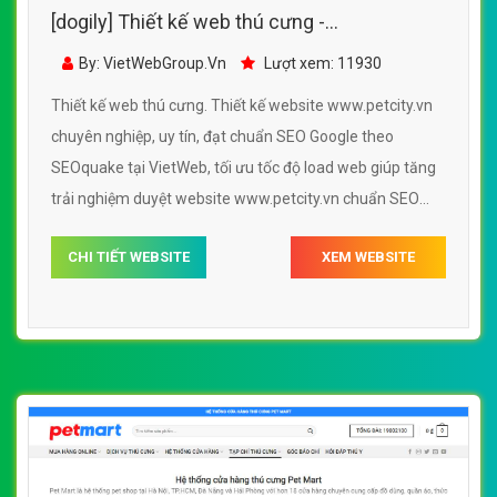
[dogily] Thiết kế web thú cưng -
www.petcity.vn
By: VietWebGroup.Vn
Lượt xem: 11930
Thiết kế web thú cưng. Thiết kế website www.petcity.vn
chuyên nghiệp, uy tín, đạt chuẩn SEO Google theo
SEOquake tại VietWeb, tối ưu tốc độ load web giúp tăng
trải nghiệm duyệt website www.petcity.vn chuẩn SEO
theo công cụ tìm kiếm.
CHI TIẾT WEBSITE
XEM WEBSITE