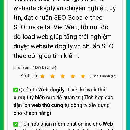
website dogily.vn chuyên nghiệp, uy
tín, đạt chuẩn SEO Google theo
SEOquake tại VietWeb, tối ưu tốc
độ load web giúp tăng trải nghiệm
duyệt website dogily.vn chuẩn SEO
theo công cụ tìm kiếm.
Lượt xem:
10630
(view)
Ðánh giá:
1
2
3
4
5
(
5
sao
1
đánh giá)
Quản trị
Web dogily
:
Thiết kế
web thú
cưng
tuỳ biến cực dễ quản trị (Tích hợp các
tiện ích
web thú cưng
tự công ty xây dựng
cho khách hàng)
Tích hợp phần mềm chát online cho
Web