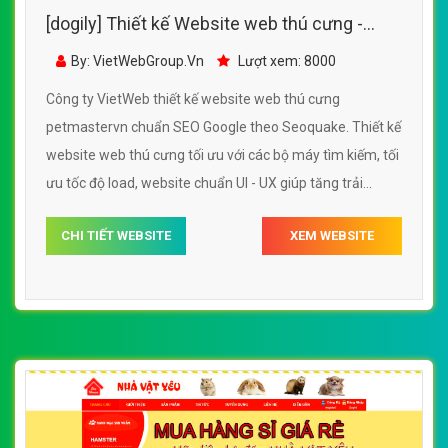
[dogily] Thiết kế Website web thú cưng -
petmastervn
By: VietWebGroup.Vn
Lượt xem: 8000
Công ty VietWeb thiết kế website web thú cưng
petmastervn chuẩn SEO Google theo Seoquake. Thiết kế
website web thú cưng tối ưu với các bộ máy tìm kiếm, tối
ưu tốc độ load, website chuẩn UI - UX giúp tăng trải
nghiệm người dùng lướt website web thú cưng
CHI TIẾT WEBSITE
XEM WEBSITE
petmastervn