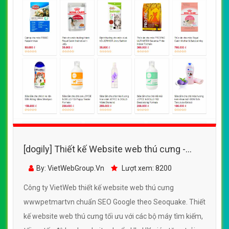
[dogily] Thiết kế Website web thú cưng -
wwwpetmartvn
By: VietWebGroup.Vn
Lượt xem: 8200
Công ty VietWeb thiết kế website web thú cưng
wwwpetmartvn chuẩn SEO Google theo Seoquake. Thiết
kế website web thú cưng tối ưu với các bộ máy tìm kiếm,