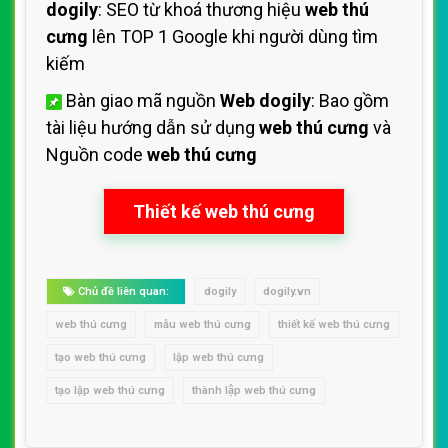
dogily
: SEO từ khoá thương hiệu
web thú
cưng
lên TOP 1 Google khi người dùng tìm
kiếm
Bàn giao mã nguồn
Web dogily
: Bao gồm
tài liệu hướng dẫn sử dụng
web thú cưng
và
Nguồn code
web thú cưng
Thiết kế web thú cưng
Chủ đề liên quan:
dogily
dogily.vn
web thú cưng
mẫu web thú cưng
thiết kế web thú cưng
tạo web thú cưng
lập web thú cưng
tạo lập web thú cưng
thành lập web thú cưng