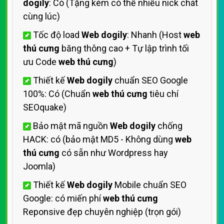
dogily
: Có (Tặng kèm có thể nhiều nick chát
cùng lúc)
Tốc độ load
Web dogily
: Nhanh (Host
web
thú cưng
băng thông cao + Tự lập trình tối
ưu Code
web thú cưng
)
Thiết kế
Web dogily
chuẩn SEO Google
100%: Có (Chuẩn
web thú cưng
tiêu chí
SEOquake)
Bảo mật mã nguồn
Web dogily
chống
HACK: có (bảo mật MD5 - Không dùng
web
thú cưng
có sẵn như Wordpress hay
Joomla)
Thiết kế
Web dogily
Mobile chuẩn SEO
Google: có miến phí
web thú cưng
Reponsive đẹp chuyên nghiệp (trọn gói)