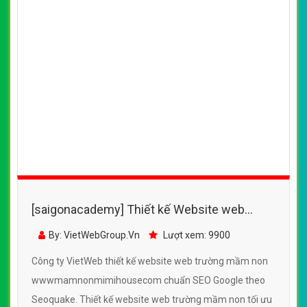
[saigonacademy] Thiết kế Website web
trường mầm non -
By: VietWebGroup.Vn
Lượt xem: 9900
wwwmamnonmimihousecom
Công ty VietWeb thiết kế website web trường mầm non
wwwmamnonmimihousecom chuẩn SEO Google theo
Seoquake. Thiết kế website web trường mầm non tối ưu