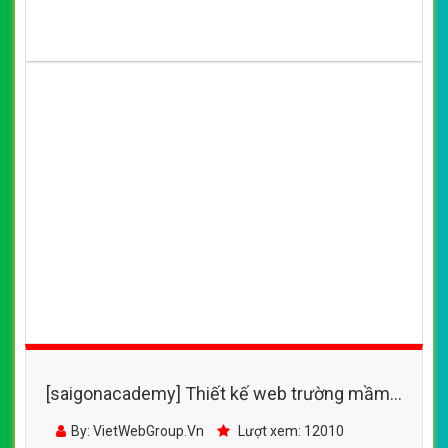
[saigonacademy] Thiết kế web trường mầm
non - www.vas.edu.vn
By: VietWebGroup.Vn
Lượt xem: 12010