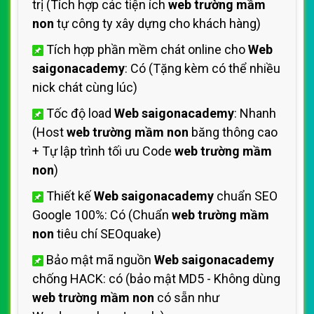
trị (Tích hợp các tiện ích
web trường mầm
non
tự công ty xây dựng cho khách hàng)
Tích hợp phần mềm chát online cho
Web
saigonacademy
: Có (Tặng kèm có thể nhiều
nick chát cùng lúc)
Tốc độ load
Web saigonacademy
: Nhanh
(Host
web trường mầm non
băng thông cao
+ Tự lập trình tối ưu Code
web trường mầm
non
)
Thiết kế
Web saigonacademy
chuẩn SEO
Google 100%: Có (Chuẩn
web trường mầm
non
tiêu chí SEOquake)
Bảo mật mã nguồn
Web saigonacademy
chống HACK: có (bảo mật MD5 - Không dùng
web trường mầm non
có sẵn như