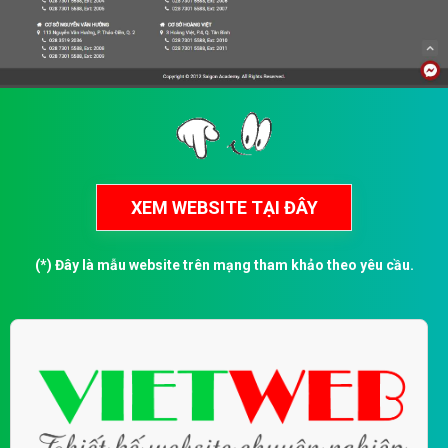
(*) Đây là mẫu website trên mạng tham khảo theo yêu cầu.