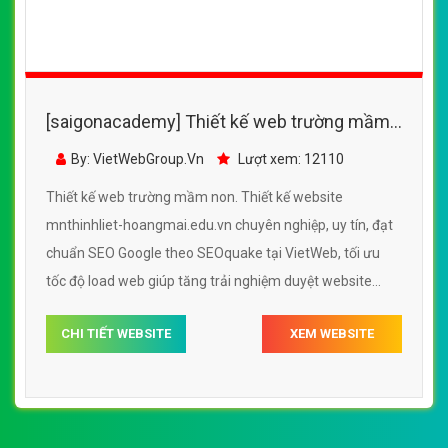
[saigonacademy] Thiết kế web trường mầm
non - mnthinhliet-hoangmai.edu.vn
By: VietWebGroup.Vn
Lượt xem: 12110
Thiết kế web trường mầm non. Thiết kế website
mnthinhliet-hoangmai.edu.vn chuyên nghiệp, uy tín, đạt
chuẩn SEO Google theo SEOquake tại VietWeb, tối ưu
tốc độ load web giúp tăng trải nghiệm duyệt website
mnthinhliet-hoangmai.edu.vn chuẩn SEO theo công cụ
CHI TIẾT WEBSITE
XEM WEBSITE
tìm kiếm.