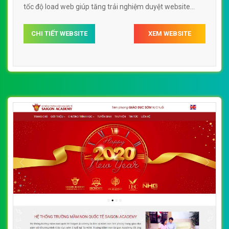
tốc độ load web giúp tăng trải nghiệm duyệt website
sakuramontessori.edu.vn chuẩn SEO theo công cụ tìm
CHI TIẾT WEBSITE
XEM WEBSITE
kiếm.