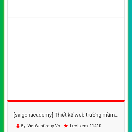
[saigonacademy] Thiết kế web trường mầm
non - mngiapbathoangmai.edu.vn
By: VietWebGroup.Vn
Lượt xem: 11410