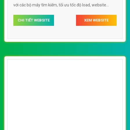
với các bộ máy tìm kiếm, tối ưu tốc độ load, website
chuẩn UI - UX giúp tăng trải nghiệm người dùng lướt
CHI TIẾT WEBSITE
XEM WEBSITE
website web trường mầm non
wwwmamnonmimihousecom