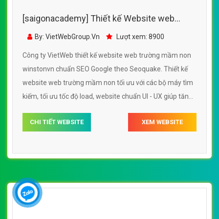
[saigonacademy] Thiết kế Website web
trường mầm non - winstonvn
By: VietWebGroup.Vn
Lượt xem: 8900
Công ty VietWeb thiết kế website web trường mầm non
winstonvn chuẩn SEO Google theo Seoquake. Thiết kế
website web trường mầm non tối ưu với các bộ máy tìm
kiếm, tối ưu tốc độ load, website chuẩn UI - UX giúp tăng
trải nghiệm người dùng lướt website web trường mầm
CHI TIẾT WEBSITE
XEM WEBSITE
non winstonvn