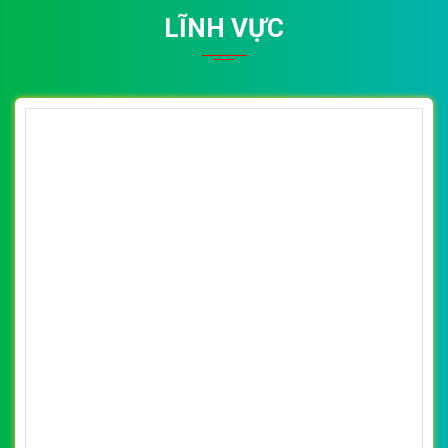
LĨNH VỰC