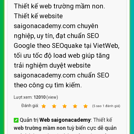
Thiết kế web trường mầm non.
Thiết kế website
saigonacademy.com chuyên
nghiệp, uy tín, đạt chuẩn SEO
Google theo SEOquake tại VietWeb,
tối ưu tốc độ load web giúp tăng
trải nghiệm duyệt website
saigonacademy.com chuẩn SEO
theo công cụ tìm kiếm.
Lượt xem:
12010
(view)
Ðánh giá:
1
2
3
4
5
(
5
sao
1
đánh giá)
Quản trị
Web saigonacademy
:
Thiết kế
web trường mầm non
tuỳ biến cực dễ quản