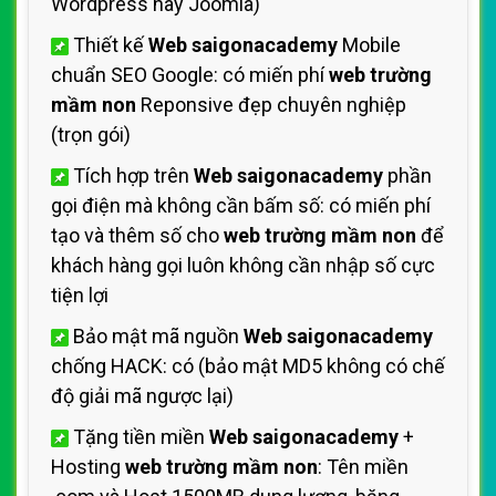
Wordpress hay Joomla)
Thiết kế
Web saigonacademy
Mobile
chuẩn SEO Google: có miến phí
web trường
mầm non
Reponsive đẹp chuyên nghiệp
(trọn gói)
Tích hợp trên
Web saigonacademy
phần
gọi điện mà không cần bấm số: có miến phí
tạo và thêm số cho
web trường mầm non
để
khách hàng gọi luôn không cần nhập số cực
tiện lợi
Bảo mật mã nguồn
Web saigonacademy
chống HACK: có (bảo mật MD5 không có chế
độ giải mã ngược lại)
Tặng tiền miền
Web saigonacademy
+
Hosting
web trường mầm non
: Tên miền