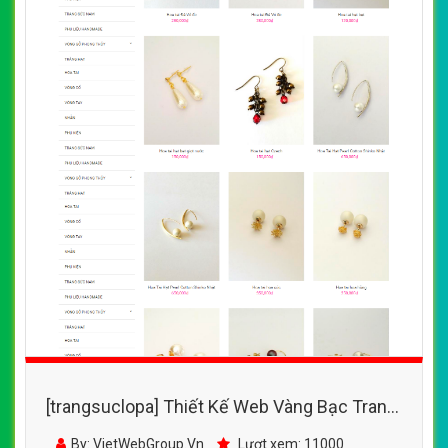
[trangsuclopa] Thiết Kế Web Vàng Bạc Trang
Sức Kết Hạt đẹp SEO nhanh hiệu quả
By: VietWebGroup.Vn
Lượt xem: 11000