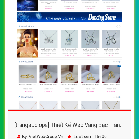
[trangsuclopa] Thiết Kế Web Vàng Bạc Trang
Sức Calista đẹp, chuyên nghiệp chuẩn SEO
By: VietWebGroup.Vn
Lượt xem: 15600