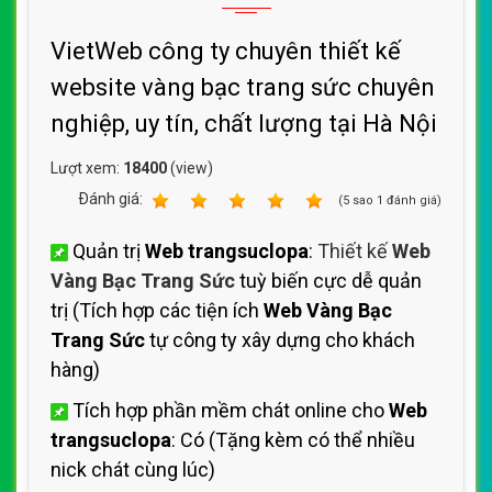
VietWeb công ty chuyên thiết kế
website vàng bạc trang sức chuyên
nghiệp, uy tín, chất lượng tại Hà Nội
Lượt xem:
18400
(view)
Ðánh giá:
1
2
3
4
5
(
5
sao
1
đánh giá)
Quản trị
Web trangsuclopa
:
Thiết kế
Web
Vàng Bạc Trang Sức
tuỳ biến cực dễ quản
trị (Tích hợp các tiện ích
Web Vàng Bạc
Trang Sức
tự công ty xây dựng cho khách
hàng)
Tích hợp phần mềm chát online cho
Web
trangsuclopa
: Có (Tặng kèm có thể nhiều
nick chát cùng lúc)