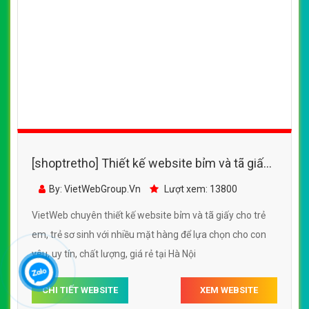
[shoptretho] Thiết kế website bỉm, tã dán, tã
quần và miếng lót cho trẻ nhỏ và trẻ sơ sinh
By: VietWebGroup.Vn
Lượt xem: 18400
VietWeb chuyên thiết kế website bỉm, tã dán, tã quần và
miếng lót cho trẻ nhỏ và trẻ sơ sinh, chuyên nghiệp, uy tín
chất lượng, giá rẻ tại Hà Nội
CHI TIẾT WEBSITE
XEM WEBSITE