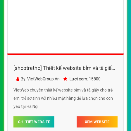
[shoptretho] Thiết kế website bỉm và tã giấy
cho trẻ em, trẻ sơ sinh mềm mại nhẹ dịu cho
By: VietWebGroup.Vn
Lượt xem: 16600
trẻ sơ sinh
VietWeb chuyên thiết kế website bỉm và tã giấy cho trẻ
em, trẻ sơ sinh mềm mại nhẹ dịu cho trẻ sơ sinh, chuyên
nghiệp, chất lượng uy tín tại Hà Nội
CHI TIẾT WEBSITE
XEM WEBSITE