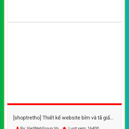
(*) Đây là mẫu website trên mạng tham khảo theo yêu cầu.
VietWeb gửi lời cảm ơn tới quý khách hàng đã luôn tin dùng
dịch vụ thiết kế website chuyên nghiệp suốt chặng đường >8
năm qua!
CÔNG TY THIẾT KẾ WEBSITE CHUYÊN NGHIỆP VIỆT
WEB
Số 202, Ngõ 364 Trung Liệt, Thái Hà, Đống Đa, Hà Nội