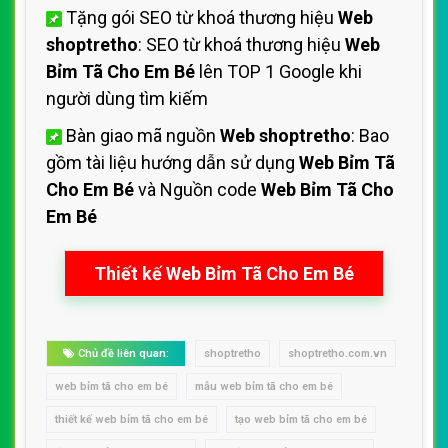
Tặng gói SEO từ khoá thương hiệu
Web
shoptretho
: SEO từ khoá thương hiệu
Web
Bỉm Tã Cho Em Bé
lên TOP 1 Google khi
người dùng tìm kiếm
Bàn giao mã nguồn
Web shoptretho
: Bao
gồm tài liệu hướng dẫn sử dụng
Web Bỉm Tã
Cho Em Bé
và Nguồn code
Web Bỉm Tã Cho
Em Bé
Thiết kế Web Bỉm Tã Cho Em Bé
Chủ đề liên quan:
shoptretho
shoptretho.com.vn
web bỉm tã cho em bé
mẫu web bỉm tã cho em bé
thiết kế web bỉm tã cho em bé
tạo web bỉm tã cho em bé