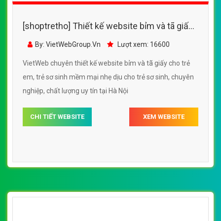
[shoptretho] Thiết kế website bỉm và tã giấy
cho trẻ em và trẻ sơ sinh với nhiều sản phẩm
By: VietWebGroup.Vn
Lượt xem: 10700
tại TiKi.vn
VietWeb chuyên thiết website bỉm và tã giấy cho trẻ em
và trẻ sơ sinh với nhiều sản phẩm tại TiKi.vn, chuyên
nghiệp, uy tín chất lượng, giá rẻ tại Hà Nội
CHI TIẾT WEBSITE
XEM WEBSITE