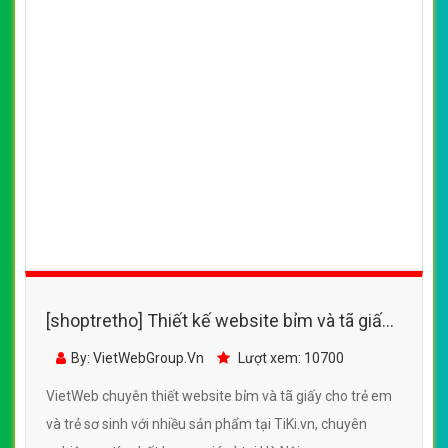
[shoptretho] Thiết kế website bỉm và tã giấy
Huggies cho trẻ em, trẻ sơ sinh mềm mại
By: VietWebGroup.Vn
Lượt xem: 16800
nhẹ dịu cho trẻ sơ sinh
VietWeb chuyên thiết kế website bỉm và tã giấy Huggies
cho trẻ em, trẻ sơ sinh mềm mại nhẹ dịu cho trẻ sơ sinh,