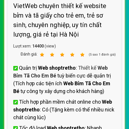
VietWeb chuyên thiết kế website
bỉm và tã giấy cho trẻ em, trẻ sơ
sinh, chuyên nghiệp, uy tín chất
lượng, giá rẻ tại Hà Nội
Lượt xem:
14400
(view)
Ðánh giá:
1
2
3
4
5
(
5
sao
1
đánh giá)
Quản trị
Web shoptretho
:
Thiết kế
Web
Bỉm Tã Cho Em Bé
tuỳ biến cực dễ quản trị
(Tích hợp các tiện ích
Web Bỉm Tã Cho Em
Bé
tự công ty xây dựng cho khách hàng)
Tích hợp phần mềm chát online cho
Web
shoptretho
: Có (Tặng kèm có thể nhiều nick
chát cùng lúc)
Tốc độ load
Web shoptretho
: Nhanh