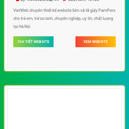
Số 36 Đa Kao, Điện Biên Phủ, Quận 1, TP. Hồ Chí Minh
0915 406 986
(024).6658.7378
support@vietwebgroup.vn
https://vietwebgroup.vn
WEBSITE BỈM TÃ CHO EM BÉ CÙNG
LĨNH VỰC