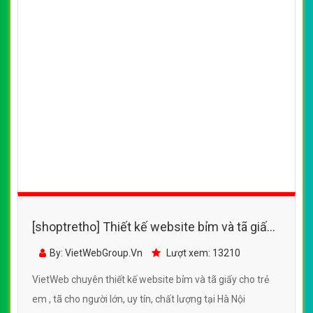
[shoptretho] Thiết kế website bỉm và tã giấy
cho trẻ em, trẻ sơ sinh với nhiều mặt hàng để
By: VietWebGroup.Vn
Lượt xem: 12100
lựa chọn cho con yêu
VietWeb chuyên thiết kế website bỉm và tã giấy cho trẻ
em, trẻ sơ sinh với nhiều mặt hàng để lựa chọn cho con