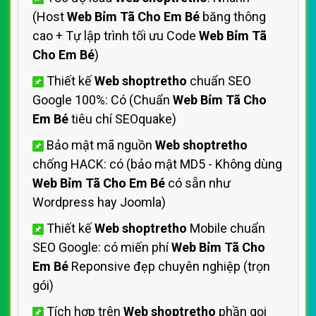
(Host
Web Bỉm Tã Cho Em Bé
băng thông
cao + Tự lập trình tối ưu Code
Web Bỉm Tã
Cho Em Bé
)
Thiết kế
Web shoptretho
chuẩn SEO
Google 100%: Có (Chuẩn
Web Bỉm Tã Cho
Em Bé
tiêu chí SEOquake)
Bảo mật mã nguồn
Web shoptretho
chống HACK: có (bảo mật MD5 - Không dùng
Web Bỉm Tã Cho Em Bé
có sẵn như
Wordpress hay Joomla)
Thiết kế
Web shoptretho
Mobile chuẩn
SEO Google: có miến phí
Web Bỉm Tã Cho
Em Bé
Reponsive đẹp chuyên nghiệp (trọn
gói)
Tích hợp trên
Web shoptretho
phần gọi