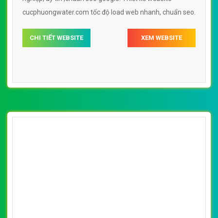
[nuoctinhkhiet] Thiết kế website Hà Nội
water đẹp, chuyên nghiệp chuẩn SEO
By: VietWebGroup.Vn
Lượt xem: 13000
Thiết kế website Hà Nội water. Thiết kế web chuyên
nghiệp, uy tín, đạt chuẩn SEO Google theo SEOquake tại
VietWeb, tối ưu tốc độ load website giúp tăng trải nghiệm
người dùng khi duyệt website.
CHI TIẾT WEBSITE
XEM WEBSITE