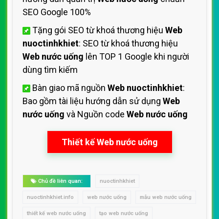
SEO Google 100%
Tặng gói SEO từ khoá thương hiệu
Web
nuoctinhkhiet
: SEO từ khoá thương hiệu
Web nước uống
lên TOP 1 Google khi người
dùng tìm kiếm
Bàn giao mã nguồn
Web nuoctinhkhiet
:
Bao gồm tài liệu hướng dẫn sử dụng
Web
nước uống
và Nguồn code
Web nước uống
Thiết kế Web nước uống
Chủ đề liên quan:
nuoctinhkhiet
nuoctinhkhiet.info
web nước uống
mẫu web nước uống
thiết kế web nước uống
tạo web nước uống