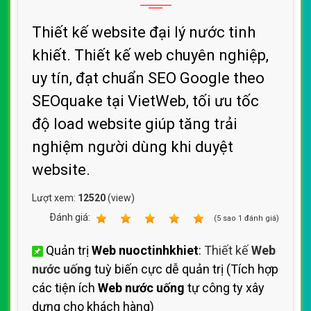
Thiết kế website đại lý nước tinh
khiết. Thiết kế web chuyên nghiệp,
uy tín, đạt chuẩn SEO Google theo
SEOquake tại VietWeb, tối ưu tốc
độ load website giúp tăng trải
nghiệm người dùng khi duyệt
website.
Lượt xem:
12520
(view)
Ðánh giá:
1
2
3
4
5
(
5
sao
1
đánh giá)
Quản trị
Web nuoctinhkhiet
:
Thiết kế
Web
nước uống
tuỳ biến cực dễ quản trị (Tích hợp
các tiện ích
Web nước uống
tự công ty xây
dựng cho khách hàng)