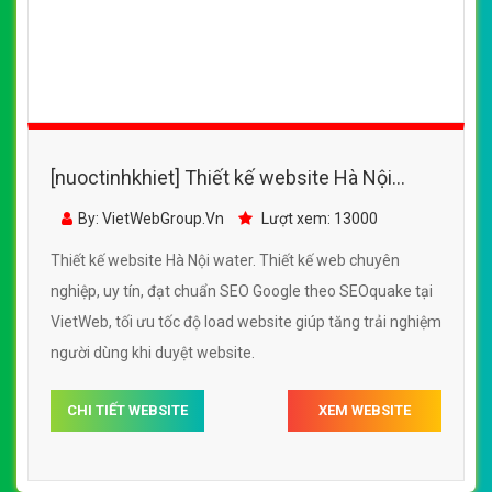
[nuoctinhkhiet] Thiết kế website đại lý nước