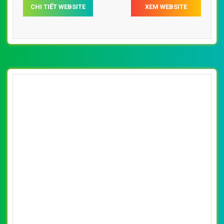
[nuoctinhkhiet] Thiết kế website nước
khoáng lavie đẹp, chuyên nghiệp chuẩn SEO
By: VietWebGroup.Vn
Lượt xem: 22310
Thiết kế website nước khoáng lavie. Thiết kế web chuyên
nghiệp, uy tín, đạt chuẩn SEO Google theo SEOquake tại
VietWeb, tối ưu tốc độ load website giúp tăng trải nghiệm
người dùng khi duyệt website.
CHI TIẾT WEBSITE
XEM WEBSITE