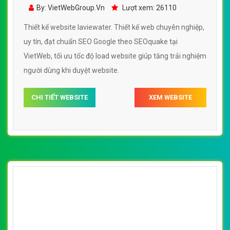
VietWeb gửi lời cảm ơn tới quý khách hàng đã luôn tin dùng
dịch vụ thiết kế website chuyên nghiệp suốt chặng đường >8
năm qua!
CÔNG TY THIẾT KẾ WEBSITE CHUYÊN NGHIỆP VIỆT
WEB
Số 202, Ngõ 364 Trung Liệt, Thái Hà, Đống Đa, Hà Nội
Số 36 Đa Kao, Điện Biên Phủ, Quận 1, TP. Hồ Chí Minh
0915 406 986
(024).6658.7378
support@vietwebgroup.vn
https://vietwebgroup.vn