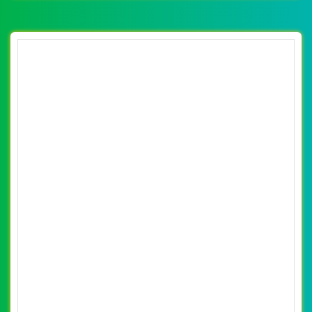
đẹp, chuyên nghiệp chuẩn SEO
By: VietWebGroup.Vn
Lượt xem: 26110
Thiết kế website laviewater. Thiết kế web chuyên nghiệp,
uy tín, đạt chuẩn SEO Google theo SEOquake tại
VietWeb, tối ưu tốc độ load website giúp tăng trải nghiệm
người dùng khi duyệt website.
CHI TIẾT WEBSITE
XEM WEBSITE