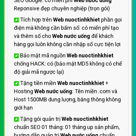
SEO Google: có miến phí
Web nước uống
Reponsive đẹp chuyên nghiệp (trọn gói)
Tích hợp trên
Web nuoctinhkhiet
phần gọi
điện mà không cần bấm số: có miến phí tạo
và thêm số cho
Web nước uống
để khách
hàng gọi luôn không cần nhập số cực tiện lợi
Bảo mật mã nguồn
Web nuoctinhkhiet
chống HACK: có (bảo mật MD5 không có chế
độ giải mã ngược lại)
Tặng tiền miền
Web nuoctinhkhiet
+
Hosting
Web nước uống
: Tên miền .com và
Host 1500MB dung lượng, băng thông không
giới hạn
Tặng gói quản trị
Web nuoctinhkhiet
chuẩn SEO 01 tháng: 01 tháng up sản phẩm,
hướng dẫn quản trị
Web nước uống
chuẩn