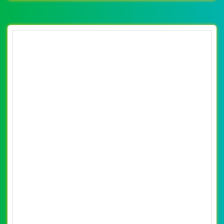
tinh khiết đẹp SEO nhanh hiệu quả
By: VietWebGroup.Vn
Lượt xem: 12520
Thiết kế website đại lý nước tinh khiết. Thiết kế web
chuyên nghiệp, uy tín, đạt chuẩn SEO Google theo
SEOquake tại VietWeb, tối ưu tốc độ load website giúp
tăng trải nghiệm người dùng khi duyệt website.
CHI TIẾT WEBSITE
XEM WEBSITE