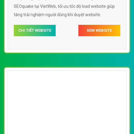
[nuoctinhkhiet] Thiết kế website lavie24h
đẹp, chuyên nghiệp chuẩn SEO
By: VietWebGroup.Vn
Lượt xem: 14110
Thiết kế website lavie24h. Thiết kế web chuyên nghiệp,
uy tín, đạt chuẩn SEO Google theo SEOquake tại
VietWeb, tối ưu tốc độ load website giúp tăng trải nghiệm
người dùng khi duyệt website.
CHI TIẾT WEBSITE
XEM WEBSITE