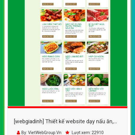
[webgiadinh] Thiết kế website dạy nấu ăn,
các mẹo nấu ăn ngon cho gia đình, quán ăn
By: VietWebGroup.Vn
Lượt xem: 22910