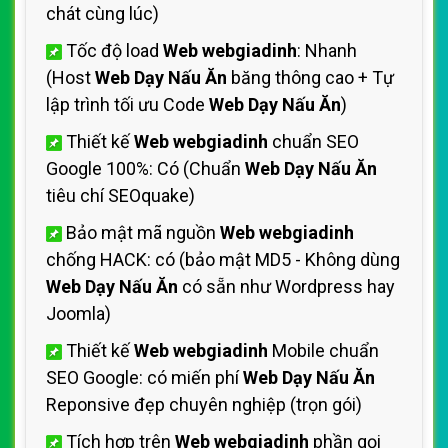
chát cùng lúc)
Tốc độ load
Web webgiadinh
: Nhanh
(Host
Web Dạy Nấu Ăn
băng thông cao + Tự
lập trình tối ưu Code
Web Dạy Nấu Ăn
)
Thiết kế
Web webgiadinh
chuẩn SEO
Google 100%: Có (Chuẩn
Web Dạy Nấu Ăn
tiêu chí SEOquake)
Bảo mật mã nguồn
Web webgiadinh
chống HACK: có (bảo mật MD5 - Không dùng
Web Dạy Nấu Ăn
có sẵn như Wordpress hay
Joomla)
Thiết kế
Web webgiadinh
Mobile chuẩn
SEO Google: có miến phí
Web Dạy Nấu Ăn
Reponsive đẹp chuyên nghiệp (trọn gói)
Tích hợp trên
Web webgiadinh
phần gọi