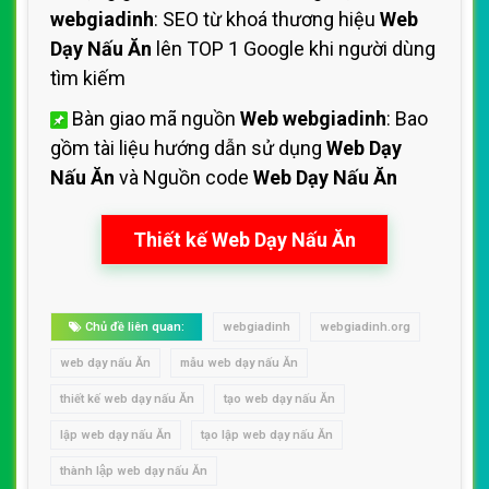
webgiadinh
: SEO từ khoá thương hiệu
Web
Dạy Nấu Ăn
lên TOP 1 Google khi người dùng
tìm kiếm
Bàn giao mã nguồn
Web webgiadinh
: Bao
gồm tài liệu hướng dẫn sử dụng
Web Dạy
Nấu Ăn
và Nguồn code
Web Dạy Nấu Ăn
Thiết kế Web Dạy Nấu Ăn
Chủ đề liên quan:
webgiadinh
webgiadinh.org
web dạy nấu Ăn
mẫu web dạy nấu Ăn
thiết kế web dạy nấu Ăn
tạo web dạy nấu Ăn
lập web dạy nấu Ăn
tạo lập web dạy nấu Ăn
thành lập web dạy nấu Ăn