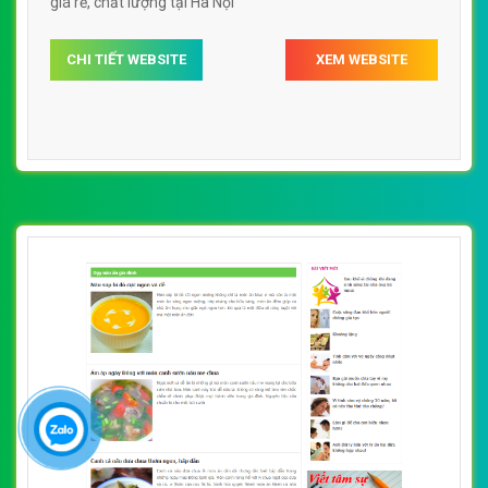
giá rẻ, chất lượng tại Hà Nội
CHI TIẾT WEBSITE
XEM WEBSITE