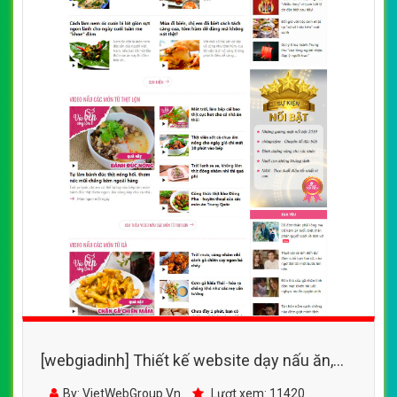
[webgiadinh] Thiết kế website dạy nấu ăn,
cách nấu các món ăn ngon cho gia đình
By: VietWebGroup.Vn
Lượt xem: 11420