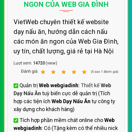
NGON CỦA WEB GIA ĐÌNH
VietWeb chuyên thiết kế website
dạy nấu ăn, hướng dẫn cách nấu
các món ăn ngon của Web Gia Đình,
uy tín, chất lượng, giá rẻ tại Hà Nội
Lượt xem:
14720
(view)
Ðánh giá:
1
2
3
4
5
(
5
sao
1
đánh giá)
Quản trị
Web webgiadinh
:
Thiết kế
Web
Dạy Nấu Ăn
tuỳ biến cực dễ quản trị (Tích
hợp các tiện ích
Web Dạy Nấu Ăn
tự công ty
xây dựng cho khách hàng)
Tích hợp phần mềm chát online cho
Web
webgiadinh
: Có (Tặng kèm có thể nhiều nick