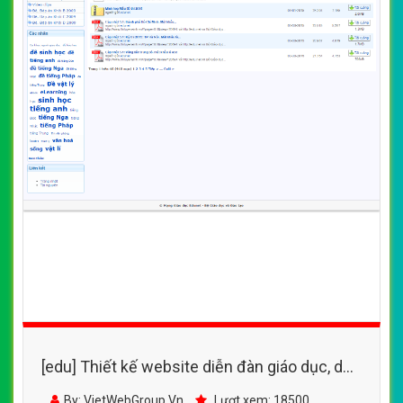
[edu] Thiết kế website diễn đàn giáo dục, dạy
học, ngoại ngữ, các cấp học
By: VietWebGroup.Vn
Lượt xem: 18500