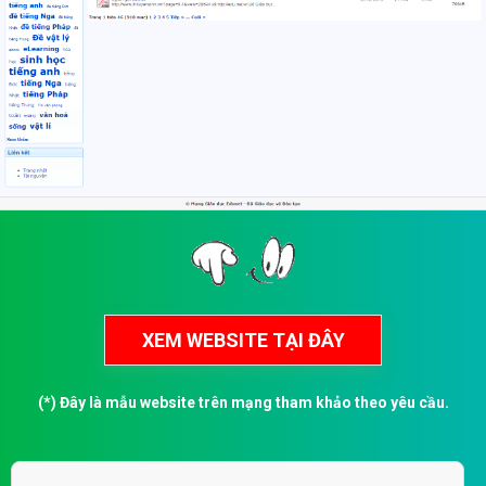
(*) Đây là mẫu website trên mạng tham khảo theo yêu cầu.