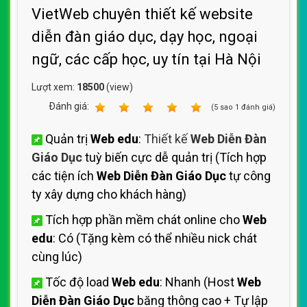
VietWeb chuyên thiết kế website
diễn đàn giáo dục, dạy học, ngoại
ngữ, các cấp học, uy tín tại Hà Nội
Lượt xem:
18500
(view)
Ðánh giá:
1
2
3
4
5
(
5
sao
1
đánh giá)
Quản trị
Web edu
:
Thiết kế
Web Diễn Đàn
Giáo Dục
tuỳ biến cực dễ quản trị (Tích hợp
các tiện ích
Web Diễn Đàn Giáo Dục
tự công
ty xây dựng cho khách hàng)
Tích hợp phần mềm chát online cho
Web
edu
: Có (Tặng kèm có thể nhiều nick chát
cùng lúc)
Tốc độ load
Web edu
: Nhanh (Host
Web
Diễn Đàn Giáo Dục
băng thông cao + Tự lập