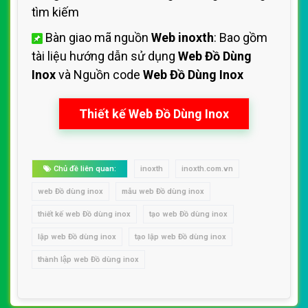
tìm kiếm
Bàn giao mã nguồn
Web inoxth
: Bao gồm
tài liệu hướng dẫn sử dụng
Web Đồ Dùng
Inox
và Nguồn code
Web Đồ Dùng Inox
Thiết kế Web Đồ Dùng Inox
Chủ đề liên quan:
inoxth
inoxth.com.vn
web Đồ dùng inox
mẫu web Đồ dùng inox
thiết kế web Đồ dùng inox
tạo web Đồ dùng inox
lập web Đồ dùng inox
tạo lập web Đồ dùng inox
thành lập web Đồ dùng inox