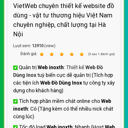
VietWeb chuyên thiết kế website đồ
dùng - vật tư thương hiệu Việt Nam
chuyên nghiệp, chất lượng tại Hà
Nội
Lượt xem:
12910
(view)
Ðánh giá:
1
2
3
4
5
(
5
sao
1
đánh giá)
Quản trị
Web inoxth
:
Thiết kế
Web Đồ
Dùng Inox
tuỳ biến cực dễ quản trị (Tích hợp
các tiện ích
Web Đồ Dùng Inox
tự công ty xây
dựng cho khách hàng)
Tích hợp phần mềm chát online cho
Web
inoxth
: Có (Tặng kèm có thể nhiều nick chát
cùng lúc)
Tốc độ load
Web inoxth
: Nhanh (Host
Web