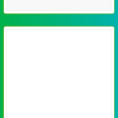
[inoxth] Thiết kế website đồ dùng Inox Inox
Sài Gòn đẹp SEO nhanh hiệu quả
By: VietWebGroup.Vn
Lượt xem: 12310
VietWeb chuyên thiết kế website đồ dùng Inox của Công
ty Inox Sài Gòn. Thiết kế web chuyên nghiệp, uy tín, đạt
chuẩn SEO Google theo SEOquake tại VietWeb, tối ưu
tốc độ load website giúp tăng trải nghiệm người dùng khi
duyệt website.
CHI TIẾT WEBSITE
XEM WEBSITE