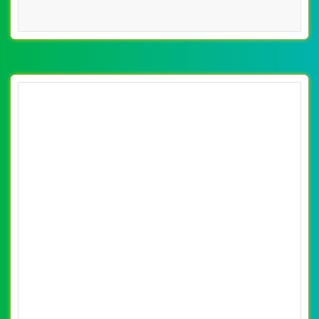
[inoxth] Thiết kế website đồ dùng Inox
Phước Thịnh đẹp SEO nhanh hiệu quả
By: VietWebGroup.Vn
Lượt xem: 11810
VietWeb chuyên thiết kế website đồ dùng Inox Phước
Thịnh sản chuyên suất tủ bếp inox cho các nhà hàng, bếp
ăn tập thể uy tín, chất lượng tại Hà Nội
CHI TIẾT WEBSITE
XEM WEBSITE