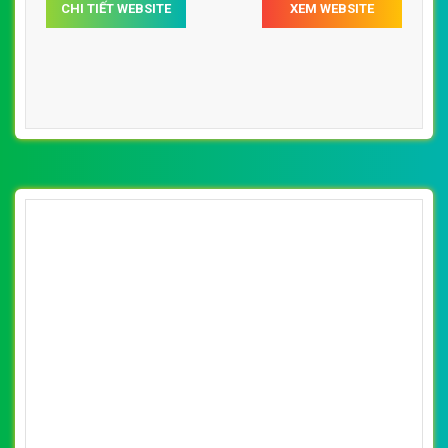
[inoxth] Thiết kế website đồ dùng Inox
Phước Thịnh đẹp SEO nhanh hiệu quả
By: VietWebGroup.Vn
Lượt xem: 11910
VietWeb chuyên thiết kế website đồ dùng Inox cho đơn vị
Phước Thịnh, uy tín, giá rẻ, chất lượng tại Hà Nội
CHI TIẾT WEBSITE
XEM WEBSITE