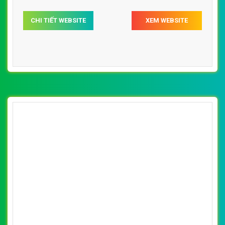
[inoxth] Thiết kế website đồ dùng Inox Cửu
Châu đẹp, chuyên nghiệp chuẩn SEO
By: VietWebGroup.Vn
Lượt xem: 15520
VietWeb chuyên thiết kế website đồ dùng Inox của Công
ty TNHH MTV TM Cửu Châu, chuyên nghiệp, uy tín, giá rẻ,
chất lượng tại Hà Nội
CHI TIẾT WEBSITE
XEM WEBSITE