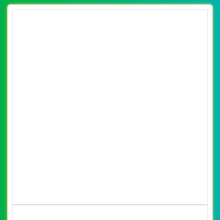
Số 36 Đa Kao, Điện Biên Phủ, Quận 1, TP. Hồ Chí Minh
0915 406 986
(024).6658.7378
support@vietwebgroup.vn
https://vietwebgroup.vn
WEBSITE ĐỒ DÙNG INOX CÙNG LĨNH
VỰC