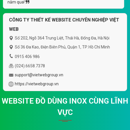
(*) Đây là mẫu website trên mạng tham khảo theo yêu cầu.
VietWeb gửi lời cảm ơn tới quý khách hàng đã luôn tin dùng
dịch vụ thiết kế website chuyên nghiệp suốt chặng đường >8
năm qua!
CÔNG TY THIẾT KẾ WEBSITE CHUYÊN NGHIỆP VIỆT
WEB
Số 202, Ngõ 364 Trung Liệt, Thái Hà, Đống Đa, Hà Nội