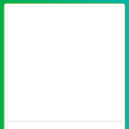
Vatgia.com đẹp, chuyên nghiệp chuẩn SEO
By: VietWebGroup.Vn
Lượt xem: 11510
VietWeb chuyên thiết kế website đồ dùng Inox của đơn vị
Vatgia.com, chất lượng, uy tin, giá rẻ tại Hà Nội
CHI TIẾT WEBSITE
XEM WEBSITE