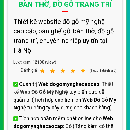
BÀN THỜ, ĐỒ GỖ TRANG TRÍ
Thiết kế website đồ gỗ mỹ nghệ
cao cấp, bàn ghế gỗ, bàn thờ, đồ gỗ
trang trí, chuyên nghiệp uy tín tại
Hà Nội
Lượt xem:
12100
(view)
Ðánh giá:
1
2
3
4
5
(
5
sao
1
đánh giá)
Quản trị
Web dogomynghecaocap
:
Thiết
kế
Web Đồ Gỗ Mỹ Nghệ
tuỳ biến cực dễ
quản trị (Tích hợp các tiện ích
Web Đồ Gỗ Mỹ
Nghệ
tự công ty xây dựng cho khách hàng)
Tích hợp phần mềm chát online cho
Web
dogomynghecaocap
: Có (Tặng kèm có thể