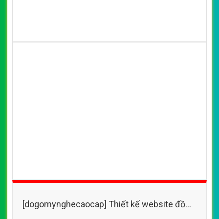
[dogomynghecaocap] Thiết kế website đồ
gỗ mỹ nghệ, bàn ghế gỗ, bàn thờ, đồ gỗ trang