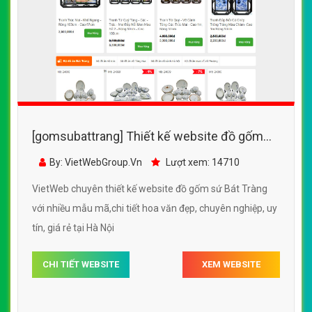
[gomsubattrang] Thiết kế website đồ gốm
sứ Bát Tràng với nhiều mẫu mã,chi tiết hoa
By: VietWebGroup.Vn
Lượt xem: 14710
văn đẹp
VietWeb chuyên thiết kế website đồ gốm sứ Bát Tràng
với nhiều mẫu mã,chi tiết hoa văn đẹp, chuyên nghiệp, uy
tín, giá rẻ tại Hà Nội
CHI TIẾT WEBSITE
XEM WEBSITE