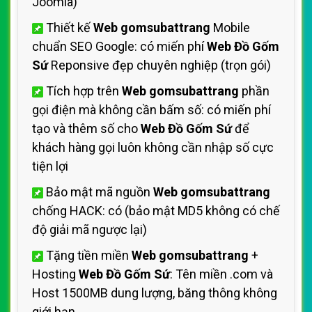
Joomla)
Thiết kế
Web gomsubattrang
Mobile
chuẩn SEO Google: có miến phí
Web Đồ Gốm
Sứ
Reponsive đẹp chuyên nghiệp (trọn gói)
Tích hợp trên
Web gomsubattrang
phần
gọi điện mà không cần bấm số: có miến phí
tạo và thêm số cho
Web Đồ Gốm Sứ
để
khách hàng gọi luôn không cần nhập số cực
tiện lợi
Bảo mật mã nguồn
Web gomsubattrang
chống HACK: có (bảo mật MD5 không có chế
độ giải mã ngược lại)
Tặng tiền miền
Web gomsubattrang
+
Hosting
Web Đồ Gốm Sứ
: Tên miền .com và
Host 1500MB dung lượng, băng thông không
giới hạn