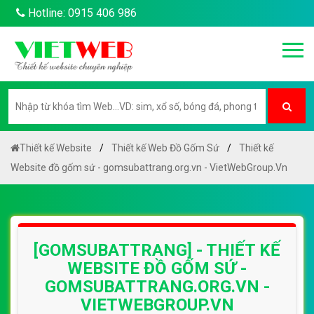
Hotline: 0915 406 986
Thiết kế Website
Thiết kế Web Đồ Gốm Sứ
Thiết kế
Website đồ gốm sứ - gomsubattrang.org.vn - VietWebGroup.Vn
[GOMSUBATTRANG] - THIẾT KẾ
WEBSITE ĐỒ GỐM SỨ -
GOMSUBATTRANG.ORG.VN -
VIETWEBGROUP.VN