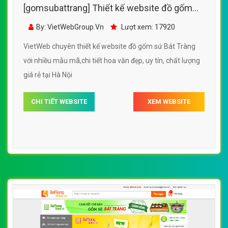
[gomsubattrang] Thiết kế website đồ gốm
sứ Bát Tràng với nhiều mẫu mã,chi tiết hoa
By: VietWebGroup.Vn
Lượt xem: 17920
văn đẹp
VietWeb chuyên thiết kế website đồ gốm sứ Bát Tràng
với nhiều mẫu mã,chi tiết hoa văn đẹp, uy tín, chất lượng
giá rẻ tại Hà Nội
CHI TIẾT WEBSITE
XEM WEBSITE