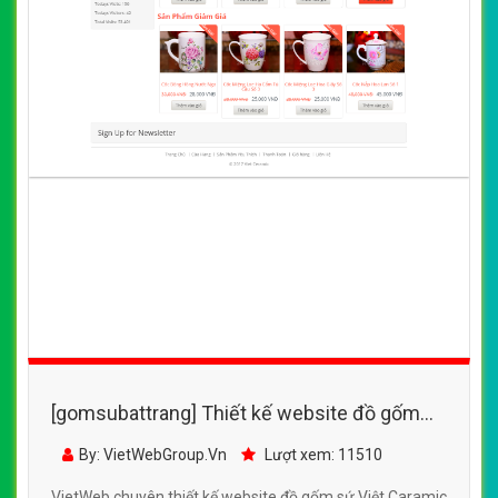
[gomsubattrang] Thiết kế website đồ gốm
sứ Việt Caramic với nhiều mẫu mã chi tiết
By: VietWebGroup.Vn
Lượt xem: 11510
hoa văn đẹp
VietWeb chuyên thiết kế website đồ gốm sứ Việt Caramic