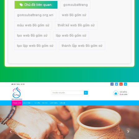
Chủ đề liên quan:
gomsubattrang
gomsubattrang.org.vn
web Đồ gốm sứ
mẫu web Đồ gốm sứ
thiết kế web Đồ gốm sứ
tạo web Đồ gốm sứ
lập web Đồ gốm sứ
tạo lập web Đồ gốm sứ
thành lập web Đồ gốm sứ