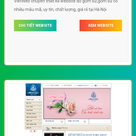
VietWeb chuyên thiết kế website đồ gốm sứ,gốm sứ cổ
nhiều mẫu mã, uy tín, chất lượng, giá rẻ tại Hà Nội
CHI TIẾT WEBSITE
XEM WEBSITE