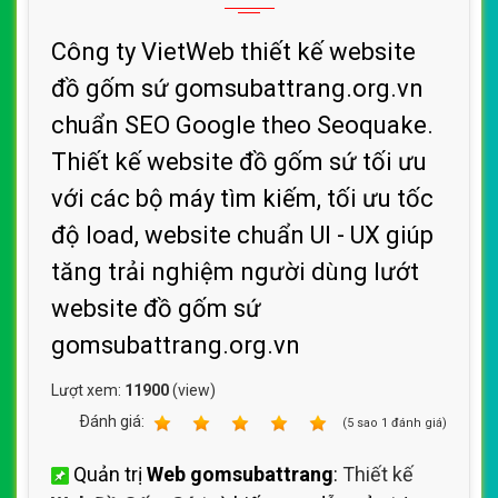
Công ty VietWeb thiết kế website
đồ gốm sứ gomsubattrang.org.vn
chuẩn SEO Google theo Seoquake.
Thiết kế website đồ gốm sứ tối ưu
với các bộ máy tìm kiếm, tối ưu tốc
độ load, website chuẩn UI - UX giúp
tăng trải nghiệm người dùng lướt
website đồ gốm sứ
gomsubattrang.org.vn
Lượt xem:
11900
(view)
Ðánh giá:
1
2
3
4
5
(
5
sao
1
đánh giá)
Quản trị
Web gomsubattrang
:
Thiết kế