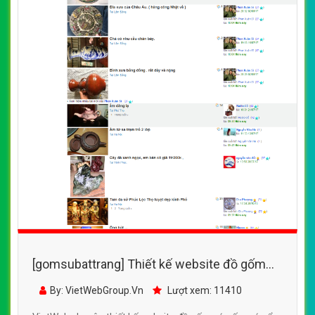
[gomsubattrang] Thiết kế website đồ gốm
sứ,gốm sứ cổ nhiều mẫu mã
By: VietWebGroup.Vn
Lượt xem: 11410