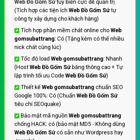
Web Đồ Gốm Sứ
tuỳ biến cực dễ quản trị
(Tích hợp các tiện ích
Web Đồ Gốm Sứ
tự
công ty xây dựng cho khách hàng)
Tích hợp phần mềm chát online cho
Web
gomsubattrang
: Có (Tặng kèm có thể nhiều
nick chát cùng lúc)
Tốc độ load
Web gomsubattrang
: Nhanh
(Host
Web Đồ Gốm Sứ
băng thông cao + Tự
lập trình tối ưu Code
Web Đồ Gốm Sứ
)
Thiết kế
Web gomsubattrang
chuẩn SEO
Google 100%: Có (Chuẩn
Web Đồ Gốm Sứ
tiêu chí SEOquake)
Bảo mật mã nguồn
Web gomsubattrang
chống HACK: có (bảo mật MD5 - Không dùng
Web Đồ Gốm Sứ
có sẵn như Wordpress hay