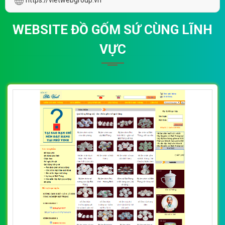
WEBSITE ĐỒ GỐM SỨ CÙNG LĨNH
VỰC