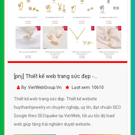
[pnj] Thiết kế web trang sức đẹp -
huythanhjewelry.vn
By: VietWebGroup.Vn
Lượt xem: 10610
Thiết kế web trang sức đẹp. Thiết kế website
huythanhjewelry.vn chuyên nghiệp, uy tín, đạt chuẩn SEO
Google theo SEOquake tại VietWeb, tối ưu tốc độ load
web giúp tăng trải nghiệm duyệt website
huythanhjewelry.vn chuẩn SEO theo công cụ tìm kiếm.