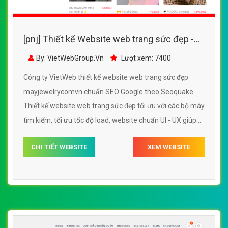
[pnj] Thiết kế Website web trang sức đẹp -
mayjewelrycomvn
By: VietWebGroup.Vn
Lượt xem: 7400
Công ty VietWeb thiết kế website web trang sức đẹp
mayjewelrycomvn chuẩn SEO Google theo Seoquake.
Thiết kế website web trang sức đẹp tối ưu với các bộ máy
tìm kiếm, tối ưu tốc độ load, website chuẩn UI - UX giúp
tăng trải nghiệm người dùng lướt website web trang sức
CHI TIẾT WEBSITE
XEM WEBSITE
đẹp mayjewelrycomvn