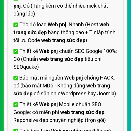
pnj
: Có (Tặng kèm có thể nhiều nick chát
cùng lúc)
Tốc độ load
Web pnj
: Nhanh (Host
web
trang sức đẹp
băng thông cao + Tự lập trình
tối ưu Code
web trang sức đẹp
)
Thiết kế
Web pnj
chuẩn SEO Google 100%:
Có (Chuẩn
web trang sức đẹp
tiêu chí
SEOquake)
Bảo mật mã nguồn
Web pnj
chống HACK:
có (bảo mật MD5 - Không dùng
web trang
sức đẹp
có sẵn như Wordpress hay Joomla)
Thiết kế
Web pnj
Mobile chuẩn SEO
Google: có miến phí
web trang sức đẹp
Reponsive đẹp chuyên nghiệp (trọn gói)
Tích hợp trên
Web pnj
phần gọi điện mà