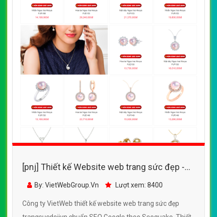
[pnj] Thiết kế Website web trang sức đẹp -
trangsucdojivn
By: VietWebGroup.Vn
Lượt xem: 8400
Công ty VietWeb thiết kế website web trang sức đẹp
trangsucdojivn chuẩn SEO Google theo Seoquake. Thiết