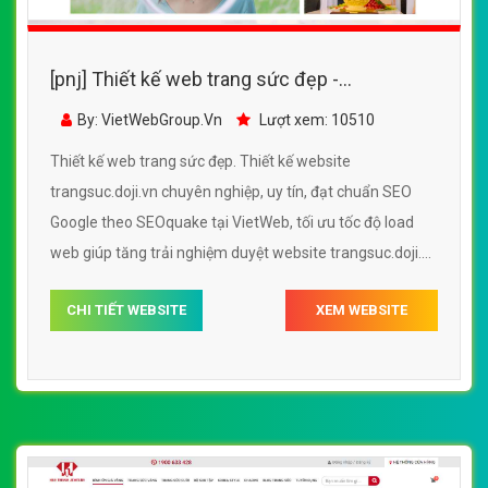
[pnj] Thiết kế web trang sức đẹp -
trangsuc.doji.vn
By: VietWebGroup.Vn
Lượt xem: 10510
Thiết kế web trang sức đẹp. Thiết kế website
trangsuc.doji.vn chuyên nghiệp, uy tín, đạt chuẩn SEO
Google theo SEOquake tại VietWeb, tối ưu tốc độ load
web giúp tăng trải nghiệm duyệt website trangsuc.doji.vn
chuẩn SEO theo công cụ tìm kiếm.
CHI TIẾT WEBSITE
XEM WEBSITE