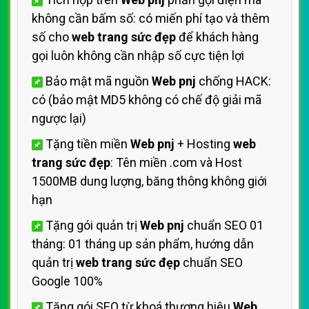
không cần bấm số: có miến phí tạo và thêm
số cho
web trang sức đẹp
để khách hàng
gọi luôn không cần nhập số cực tiện lợi
Bảo mật mã nguồn
Web pnj
chống HACK:
có (bảo mật MD5 không có chế độ giải mã
ngược lại)
Tặng tiền miền
Web pnj
+ Hosting
web
trang sức đẹp
: Tên miền .com và Host
1500MB dung lượng, băng thông không giới
hạn
Tặng gói quản trị
Web pnj
chuẩn SEO 01
tháng: 01 tháng up sản phẩm, hướng dẫn
quản trị
web trang sức đẹp
chuẩn SEO
Google 100%
Tặng gói SEO từ khoá thương hiệu
Web