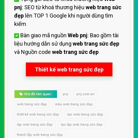
pnj
: SEO từ khoá thương hiệu
web trang sức
đẹp
lên TOP 1 Google khi người dùng tìm
kiếm
Bàn giao mã nguồn
Web pnj
: Bao gồm tài
liệu hướng dẫn sử dụng
web trang sức đẹp
và Nguồn code
web trang sức đẹp
Thiết kế web trang sức đẹp
Chủ đề liên quan:
pnj
pnj.com.vn
web trang sức đẹp
mẫu web trang sức đẹp
thiết kế web trang sức đẹp
tạo web trang sức đẹp
lập web trang sức đẹp
tạo lập web trang sức đẹp
thành lập web trang sức đẹp