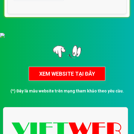
(*) Đây là mẫu website trên mạng tham khảo theo yêu cầu.