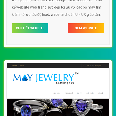
kế website web trang sức đẹp tối ưu với các bộ máy tìm
kiếm, tối ưu tốc độ load, website chuẩn UI - UX giúp tăng
trải nghiệm người dùng lướt website web trang sức đẹp
CHI TIẾT WEBSITE
XEM WEBSITE
trangsucdojivn