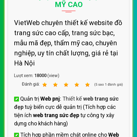
MỸ CAO
VietWeb chuyên thiết kế website đồ
trang sức cao cấp, trang sức bạc,
mẫu mã đẹp, thẩm mỹ cao, chuyên
nghiệp, uy tín chất lượng, giá rẻ tại
Hà Nội
Lượt xem:
18000
(view)
Ðánh giá:
1
2
3
4
5
(
5
sao
1
đánh giá)
Quản trị
Web pnj
:
Thiết kế
web trang sức
đẹp
tuỳ biến cực dễ quản trị (Tích hợp các
tiện ích
web trang sức đẹp
tự công ty xây
dựng cho khách hàng)
Tích hợp phần mềm chát online cho
Web