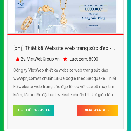
[pnj] Thiết kế Website web trang sức đẹp -
wwwpnjcomvn
By: VietWebGroup.Vn
Lượt xem: 8000
Công ty VietWeb thiết kế website web trang sức đẹp
wwwpnjcomvn chuẩn SEO Google theo Seoquake. Thiết
kế website web trang sức đẹp tối ưu với các bộ máy tìm
kiếm, tối ưu tốc độ load, website chuẩn UI - UX giúp tăng
trải nghiệm người dùng lướt website web trang sức đẹp
CHI TIẾT WEBSITE
XEM WEBSITE
wwwpnjcomvn