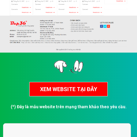
(*) Đây là mẫu website trên mạng tham khảo theo yêu cầu.