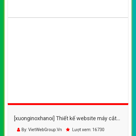
[xuonginoxhanoi] Thiết kế website máy cắt
plasma đẹp, chuyên nghiệp chuẩn SEO
By: VietWebGroup.Vn
Lượt xem: 16730