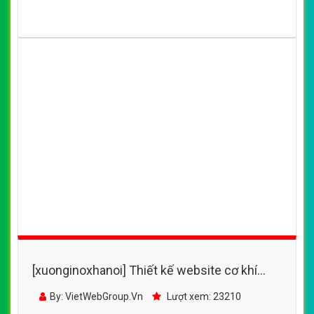
[xuonginoxhanoi] Thiết kế website cơ khí
thaisonmech đẹp, chuyên nghiệp chuẩn SEO
By: VietWebGroup.Vn
Lượt xem: 23210