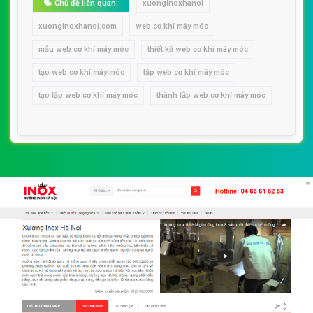
Chủ đề liên quan:
xuonginoxhanoi
xuonginoxhanoi.com
web cơ khí máy móc
mẫu web cơ khí máy móc
thiết kế web cơ khí máy móc
tạo web cơ khí máy móc
lập web cơ khí máy móc
tạo lập web cơ khí máy móc
thành lập web cơ khí máy móc