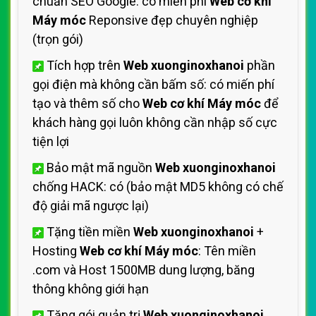
chuẩn SEO Google: có miến phí
Web cơ khí
Máy móc
Reponsive đẹp chuyên nghiệp
(trọn gói)
Tích hợp trên
Web xuonginoxhanoi
phần
gọi điện mà không cần bấm số: có miến phí
tạo và thêm số cho
Web cơ khí Máy móc
để
khách hàng gọi luôn không cần nhập số cực
tiện lợi
Bảo mật mã nguồn
Web xuonginoxhanoi
chống HACK: có (bảo mật MD5 không có chế
độ giải mã ngược lại)
Tặng tiền miền
Web xuonginoxhanoi
+
Hosting
Web cơ khí Máy móc
: Tên miền
.com và Host 1500MB dung lượng, băng
thông không giới hạn
Tặng gói quản trị
Web xuonginoxhanoi