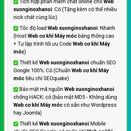
Tích hợp phần mềm chát online cho
Web
xuonginoxhanoi
: Có (Tặng kèm có thể nhiều
nick chát cùng lúc)
Tốc độ load
Web xuonginoxhanoi
: Nhanh
(Host
Web cơ khí Máy móc
băng thông cao
+ Tự lập trình tối ưu Code
Web cơ khí Máy
móc
)
Thiết kế
Web xuonginoxhanoi
chuẩn SEO
Google 100%: Có (Chuẩn
Web cơ khí Máy
móc
tiêu chí SEOquake)
Bảo mật mã nguồn
Web xuonginoxhanoi
chống HACK: có (bảo mật MD5 - Không dùng
Web cơ khí Máy móc
có sẵn như Wordpress
hay Joomla)
Thiết kế
Web xuonginoxhanoi
Mobile