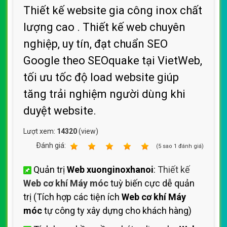
Thiết kế website gia công inox chất
lượng cao . Thiết kế web chuyên
nghiệp, uy tín, đạt chuẩn SEO
Google theo SEOquake tại VietWeb,
tối ưu tốc độ load website giúp
tăng trải nghiệm người dùng khi
duyệt website.
Lượt xem:
14320
(view)
Ðánh giá:
1
2
3
4
5
(
5
sao
1
đánh giá)
Quản trị
Web xuonginoxhanoi
:
Thiết kế
Web cơ khí Máy móc
tuỳ biến cực dễ quản
trị (Tích hợp các tiện ích
Web cơ khí Máy
móc
tự công ty xây dựng cho khách hàng)