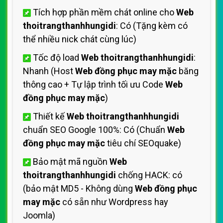
Tích hợp phần mềm chát online cho
Web
thoitrangthanhhungidi
: Có (Tặng kèm có
thể nhiều nick chát cùng lúc)
Tốc độ load
Web thoitrangthanhhungidi
:
Nhanh (Host
Web đồng phục may mặc
băng
thông cao + Tự lập trình tối ưu Code
Web
đồng phục may mặc
)
Thiết kế
Web thoitrangthanhhungidi
chuẩn SEO Google 100%: Có (Chuẩn
Web
đồng phục may mặc
tiêu chí SEOquake)
Bảo mật mã nguồn
Web
thoitrangthanhhungidi
chống HACK: có
(bảo mật MD5 - Không dùng
Web đồng phục
may mặc
có sẵn như Wordpress hay
Joomla)