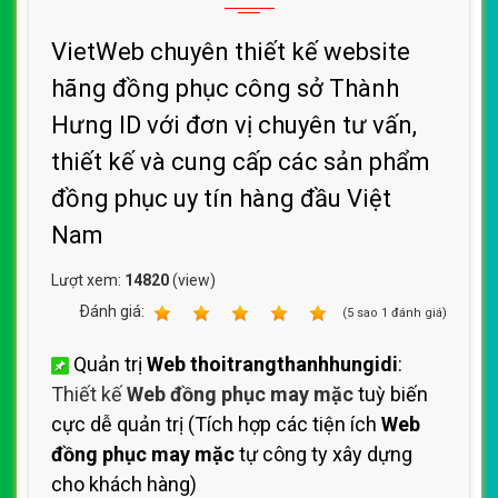
VietWeb chuyên thiết kế website
hãng đồng phục công sở Thành
Hưng ID với đơn vị chuyên tư vấn,
thiết kế và cung cấp các sản phẩm
đồng phục uy tín hàng đầu Việt
Nam
Lượt xem:
14820
(view)
Ðánh giá:
1
2
3
4
5
(
5
sao
1
đánh giá)
Quản trị
Web thoitrangthanhhungidi
:
Thiết kế
Web đồng phục may mặc
tuỳ biến
cực dễ quản trị (Tích hợp các tiện ích
Web
đồng phục may mặc
tự công ty xây dựng
cho khách hàng)