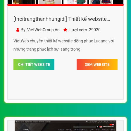
[thoitrangthanhhungidi] Thiết kế website
đồng phục Lugano đẹp, chuyên nghiệp
By: VietWebGroup.Vn
Lượt xem: 29020
chuẩn SEO
VietWeb chuyên thiết kế website đồng phục Lugano với
những trang phục lịch sự, sang trọng
CHI TIẾT WEBSITE
XEM WEBSITE