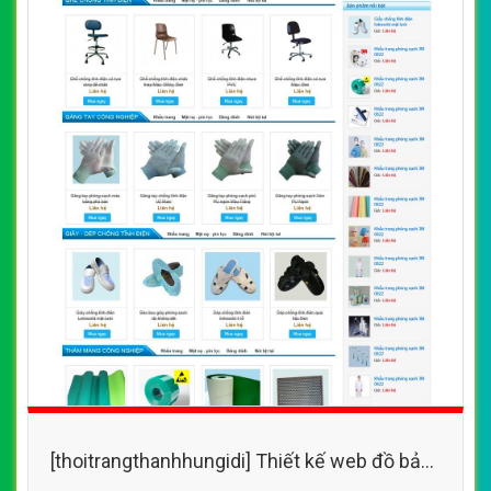
[thoitrangthanhhungidi] Thiết kế web đồ bảo
hộ lao động, quần áo bảo hộ Dong Anh