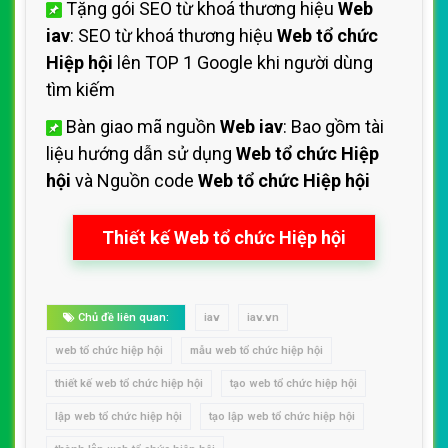
Tặng gói SEO từ khoá thương hiệu
Web
iav
: SEO từ khoá thương hiệu
Web tổ chức
Hiệp hội
lên TOP 1 Google khi người dùng
tìm kiếm
Bàn giao mã nguồn
Web iav
: Bao gồm tài
liệu hướng dẫn sử dụng
Web tổ chức Hiệp
hội
và Nguồn code
Web tổ chức Hiệp hội
Thiết kế Web tổ chức Hiệp hội
Chủ đề liên quan:
iav
iav.vn
web tổ chức hiệp hội
mẫu web tổ chức hiệp hội
thiết kế web tổ chức hiệp hội
tạo web tổ chức hiệp hội
lập web tổ chức hiệp hội
tạo lập web tổ chức hiệp hội