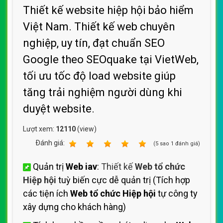
Thiết kế website hiệp hội bảo hiểm
Việt Nam. Thiết kế web chuyên
nghiệp, uy tín, đạt chuẩn SEO
Google theo SEOquake tại VietWeb,
tối ưu tốc độ load website giúp
tăng trải nghiệm người dùng khi
duyệt website.
Lượt xem:
12110
(view)
Ðánh giá:
1
2
3
4
5
(
5
sao
1
đánh giá)
Quản trị
Web iav
:
Thiết kế
Web tổ chức
Hiệp hội
tuỳ biến cực dễ quản trị (Tích hợp
các tiện ích
Web tổ chức Hiệp hội
tự công ty
xây dựng cho khách hàng)