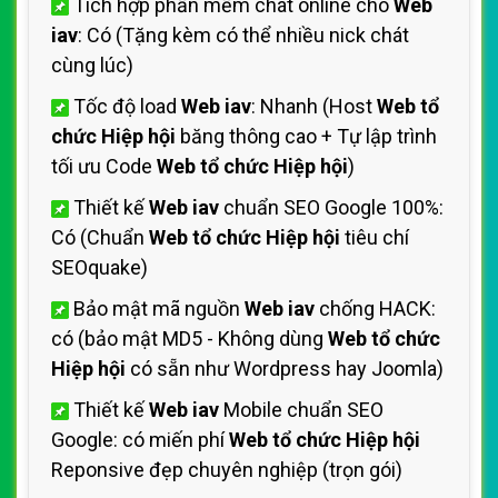
Tích hợp phần mềm chát online cho
Web
iav
: Có (Tặng kèm có thể nhiều nick chát
cùng lúc)
Tốc độ load
Web iav
: Nhanh (Host
Web tổ
chức Hiệp hội
băng thông cao + Tự lập trình
tối ưu Code
Web tổ chức Hiệp hội
)
Thiết kế
Web iav
chuẩn SEO Google 100%:
Có (Chuẩn
Web tổ chức Hiệp hội
tiêu chí
SEOquake)
Bảo mật mã nguồn
Web iav
chống HACK:
có (bảo mật MD5 - Không dùng
Web tổ chức
Hiệp hội
có sẵn như Wordpress hay Joomla)
Thiết kế
Web iav
Mobile chuẩn SEO
Google: có miến phí
Web tổ chức Hiệp hội
Reponsive đẹp chuyên nghiệp (trọn gói)