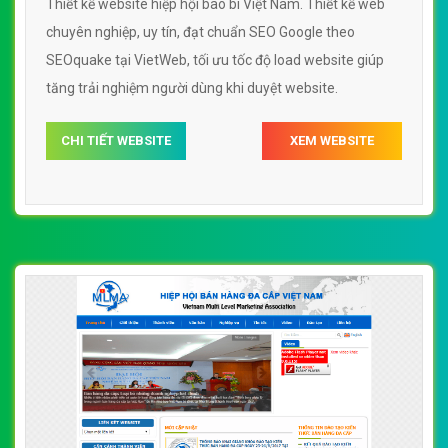
[iav] Thiết kế website hiệp hội doanh nghiệp
vừa và nhỏ Hà Nội
By: VietWebGroup.Vn
Lượt xem: 14730
Thiết kế website hiệp hội doanh nghiệp vừa và nhỏ Hà
Nội. Thiết kế web chuyên nghiệp, uy tín, đạt chuẩn SEO
Google theo SEOquake tại VietWeb, tối ưu tốc độ load
website giúp tăng trải nghiệm người dùng khi duyệt
website.
CHI TIẾT WEBSITE
XEM WEBSITE