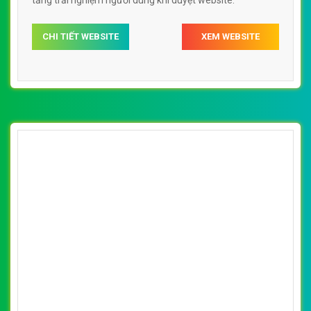
[iav] Thiết kế website hiệp hội bán hàng đa
cấp đẹp SEO nhanh hiệu quả
By: VietWebGroup.Vn
Lượt xem: 17820
Thiết kế website hiệp hội bán hàng đa cấp. Thiết kế web
chuyên nghiệp, uy tín, đạt chuẩn SEO Google theo
SEOquake tại VietWeb, tối ưu tốc độ load website giúp
tăng trải nghiệm người dùng khi duyệt website.
CHI TIẾT WEBSITE
XEM WEBSITE