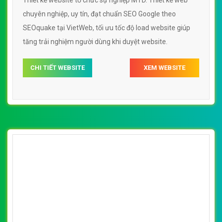
VietWeb gửi lời cảm ơn tới quý khách hàng đã luôn tin dùng
dịch vụ thiết kế website chuyên nghiệp suốt chặng đường >8
năm qua!
CÔNG TY THIẾT KẾ WEBSITE CHUYÊN NGHIỆP VIỆT
WEB
Số 202, Ngõ 364 Trung Liệt, Thái Hà, Đống Đa, Hà Nội
Số 36 Đa Kao, Điện Biên Phủ, Quận 1, TP. Hồ Chí Minh
0915 406 986
(024).6658.7378
support@vietwebgroup.vn
https://vietwebgroup.vn
WEBSITE TỔ CHỨC HIỆP HỘI CÙNG
LĨNH VỰC