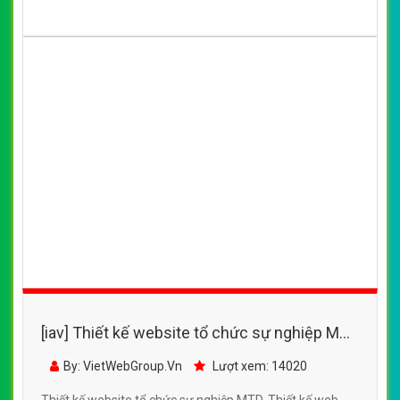
(*) Đây là mẫu website trên mạng tham khảo theo yêu cầu.