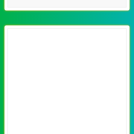
[iav] Thiết kế website hiệp hội doanh nghiệp
thành phố Hà Nội
By: VietWebGroup.Vn
Lượt xem: 12720
Thiết kế website hiệp hội doanh nghiệp thành phố Hà Nội.
Thiết kế web chuyên nghiệp, uy tín, đạt chuẩn SEO
Google theo SEOquake tại VietWeb, tối ưu tốc độ load
website giúp tăng trải nghiệm người dùng khi duyệt
website.
CHI TIẾT WEBSITE
XEM WEBSITE