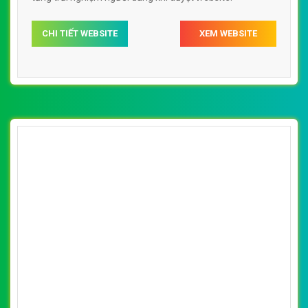
[iav] Thiết kế website tổ chức sự kiện
TuanViet media đẹp SEO tốt
By: VietWebGroup.Vn
Lượt xem: 18330
Thiết kế website tổ chức sự kiện TuanViet media. Thiết
kế web chuyên nghiệp, uy tín, đạt chuẩn SEO Google theo
SEOquake tại VietWeb, tối ưu tốc độ load website giúp
tăng trải nghiệm người dùng khi duyệt website.
CHI TIẾT WEBSITE
XEM WEBSITE