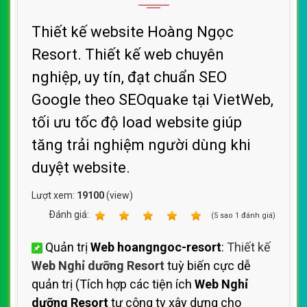
Thiết kế website Hoàng Ngọc
Resort. Thiết kế web chuyên
nghiệp, uy tín, đạt chuẩn SEO
Google theo SEOquake tại VietWeb,
tối ưu tốc độ load website giúp
tăng trải nghiệm người dùng khi
duyệt website.
Lượt xem:
19100
(view)
Ðánh giá:
1
2
3
4
5
(
5
sao
1
đánh giá)
Quản trị
Web hoangngoc-resort
:
Thiết kế
Web Nghỉ dưỡng Resort
tuỳ biến cực dễ
quản trị (Tích hợp các tiện ích
Web Nghỉ
dưỡng Resort
tự công ty xây dựng cho