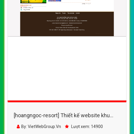
[hoangngoc-resort] Thiết kế website khu
nghỉ dưỡng Thảo Viên đẹp SEO nhanh hiệu
By: VietWebGroup.Vn
Lượt xem: 14900
quả