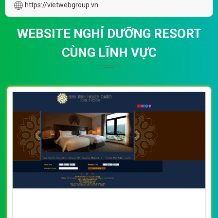
https://vietwebgroup.vn
WEBSITE NGHỈ DƯỠNG RESORT
CÙNG LĨNH VỰC