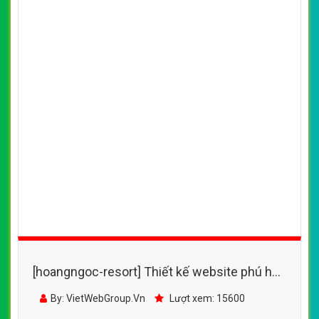
[hoangngoc-resort] Thiết kế website phú hải
resort đẹp, chuyên nghiệp chuẩn SEO
By: VietWebGroup.Vn
Lượt xem: 15600