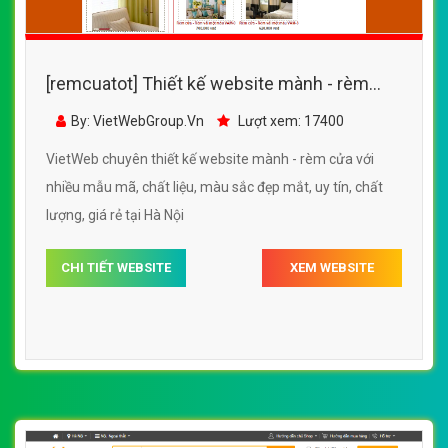
[remcuatot] Thiết kế website mành - rèm
cửa chất liệu tre, trúc tự nhiên của Mành Tre
By: VietWebGroup.Vn
Lượt xem: 15600
An Khánh
VietWeb chuyên thiết kế website mành - rèm cửa chất
liệu tre, trúc tự nhiên của Mành Tre An Khánh, uy tín, chất
lượng, giá rẻ tại Hà Nội
CHI TIẾT WEBSITE
XEM WEBSITE