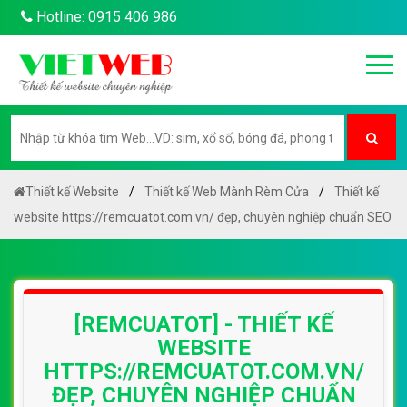
Hotline: 0915 406 986
Thiết kế Website
Thiết kế Web Mành Rèm Cửa
Thiết kế
website https://remcuatot.com.vn/ đẹp, chuyên nghiệp chuẩn SEO
[REMCUATOT] - THIẾT KẾ
WEBSITE
HTTPS://REMCUATOT.COM.VN/
ĐẸP, CHUYÊN NGHIỆP CHUẨN