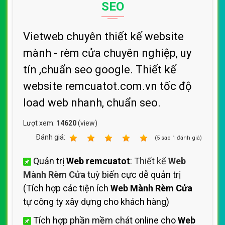
SEO
Vietweb chuyên thiết kế website
mành - rèm cửa chuyên nghiệp, uy
tín ,chuẩn seo google. Thiết kế
website remcuatot.com.vn tốc độ
load web nhanh, chuẩn seo.
Lượt xem:
14620
(view)
Ðánh giá:
1
2
3
4
5
(
5
sao
1
đánh giá)
Quản trị
Web remcuatot
:
Thiết kế
Web
Mành Rèm Cửa
tuỳ biến cực dễ quản trị
(Tích hợp các tiện ích
Web Mành Rèm Cửa
tự công ty xây dựng cho khách hàng)
Tích hợp phần mềm chát online cho
Web