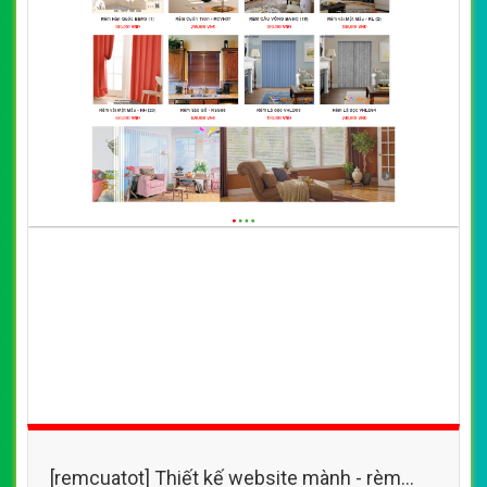
VietWeb gửi lời cảm ơn tới quý khách hàng đã luôn tin dùng
dịch vụ thiết kế website chuyên nghiệp suốt chặng đường >8
năm qua!
CÔNG TY THIẾT KẾ WEBSITE CHUYÊN NGHIỆP VIỆT
WEB
Số 202, Ngõ 364 Trung Liệt, Thái Hà, Đống Đa, Hà Nội
Số 36 Đa Kao, Điện Biên Phủ, Quận 1, TP. Hồ Chí Minh