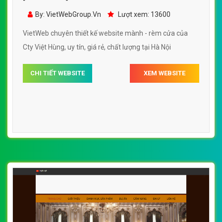
0915 406 986
(024).6658.7378
support@vietwebgroup.vn
https://vietwebgroup.vn
WEBSITE MÀNH RÈM CỬA CÙNG
LĨNH VỰC