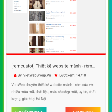
[remcuatot] Thiết kế website mành - rèm
cửa với nhiều mẫu mã, chất liệu, màu sắc
By: VietWebGroup.Vn
Lượt xem: 17400
đẹp mắt
VietWeb chuyên thiết kế website mành - rèm cửa với
nhiều mẫu mã, chất liệu, màu sắc đẹp mắt, uy tín, chất
lượng, giá rẻ tại Hà Nội
CHI TIẾT WEBSITE
XEM WEBSITE