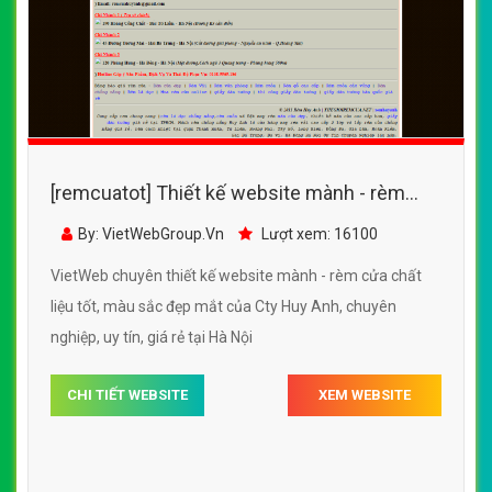
[remcuatot] Thiết kế website mành - rèm
cửa Ánh Dương với nhiều mẫu mã, chất liệu
By: VietWebGroup.Vn
Lượt xem: 14800
bắt mắt
VietWeb chuyên thiết kế website mành - rèm cửa Ánh
Dương với nhiều mẫu mã, chất liệu bắt mắt, uy tín, chất
lượng, giá rẻ tại Hà Nội
CHI TIẾT WEBSITE
XEM WEBSITE