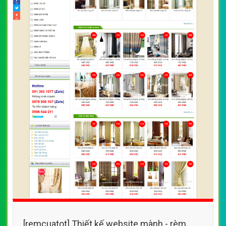
[remcuatot] Thiết kế website mành - rèm
cửa với nhiều mẫu mã, chất liệu, màu sắc
By: VietWebGroup.Vn
Lượt xem: 14710
đẹp mắt