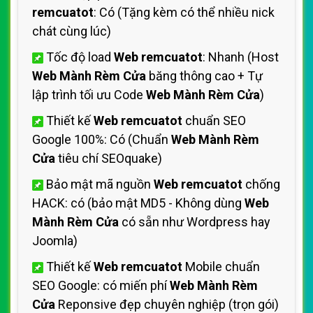
remcuatot
: Có (Tặng kèm có thể nhiều nick
chát cùng lúc)
Tốc độ load
Web remcuatot
: Nhanh (Host
Web Mành Rèm Cửa
băng thông cao + Tự
lập trình tối ưu Code
Web Mành Rèm Cửa
)
Thiết kế
Web remcuatot
chuẩn SEO
Google 100%: Có (Chuẩn
Web Mành Rèm
Cửa
tiêu chí SEOquake)
Bảo mật mã nguồn
Web remcuatot
chống
HACK: có (bảo mật MD5 - Không dùng
Web
Mành Rèm Cửa
có sẵn như Wordpress hay
Joomla)
Thiết kế
Web remcuatot
Mobile chuẩn
SEO Google: có miến phí
Web Mành Rèm
Cửa
Reponsive đẹp chuyên nghiệp (trọn gói)