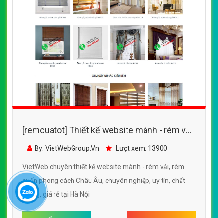
[remcuatot] Thiết kế website mành - rèm
cửa chát liệu vải cao cấp của Cty trang trí nội
By: VietWebGroup.Vn
Lượt xem: 12710
thất Cánh Diều Vàng
VietWeb chuyên thiết kế website mành - rèm cửa chất
liệu vải cao cấp của Cty trang trí nội thất Cánh Diều Vàng,
uy tín, chất lượng, giá rẻ tại Hà Nội
CHI TIẾT WEBSITE
XEM WEBSITE