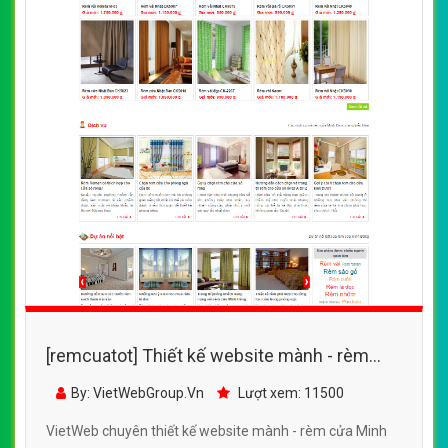
[remcuatot] Thiết kế website mành - rèm
cửa chất liệu tốt, màu sắc đẹp mắt của Cty
By: VietWebGroup.Vn
Lượt xem: 16100
Huy Anh
VietWeb chuyên thiết kế website mành - rèm cửa chất
liệu tốt, màu sắc đẹp mắt của Cty Huy Anh, chuyên
nghiệp, uy tín, giá rẻ tại Hà Nội