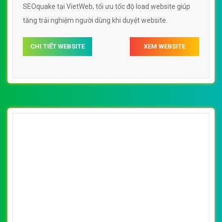
[ketoanbacthanh] Thiết kế website kế toán
giỏi đẹp, chuyên nghiệp chuẩn SEO
By: VietWebGroup.Vn
Lượt xem: 19210
Thiết kế website kế toán giỏi. Thiết kế web chuyên
nghiệp, uy tín, đạt chuẩn SEO Google theo SEOquake tại
VietWeb, tối ưu tốc độ load website giúp tăng trải nghiệm
người dùng khi duyệt website.
CHI TIẾT WEBSITE
XEM WEBSITE