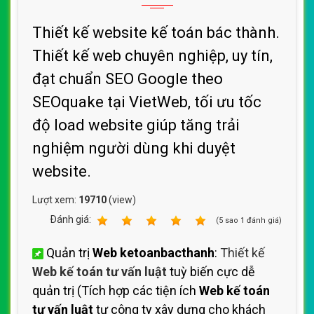
Thiết kế website kế toán bác thành.
Thiết kế web chuyên nghiệp, uy tín,
đạt chuẩn SEO Google theo
SEOquake tại VietWeb, tối ưu tốc
độ load website giúp tăng trải
nghiệm người dùng khi duyệt
website.
Lượt xem:
19710
(view)
Ðánh giá:
1
2
3
4
5
(
5
sao
1
đánh giá)
Quản trị
Web ketoanbacthanh
:
Thiết kế
Web kế toán tư vấn luật
tuỳ biến cực dễ
quản trị (Tích hợp các tiện ích
Web kế toán
tư vấn luật
tự công ty xây dựng cho khách