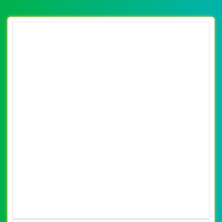
support@vietwebgroup.vn
https://vietwebgroup.vn
WEBSITE KẾ TOÁN TƯ VẤN LUẬT
CÙNG LĨNH VỰC