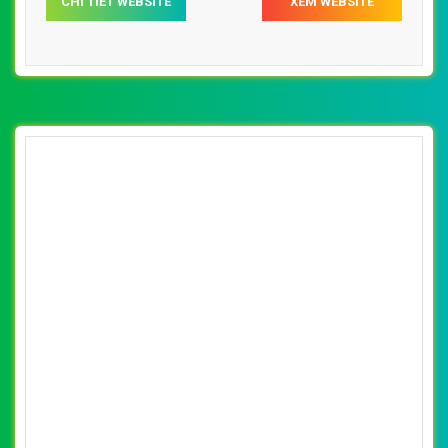
thuế đẹp, chuyên nghiệp chuẩn SEO
By: VietWebGroup.Vn
Lượt xem: 15810
Thiết kế website kế toán- thuế. Thiết kế web chuyên
nghiệp, uy tín, đạt chuẩn SEO Google theo SEOquake tại
VietWeb, tối ưu tốc độ load website giúp tăng trải nghiệm
người dùng khi duyệt website.
CHI TIẾT WEBSITE
XEM WEBSITE