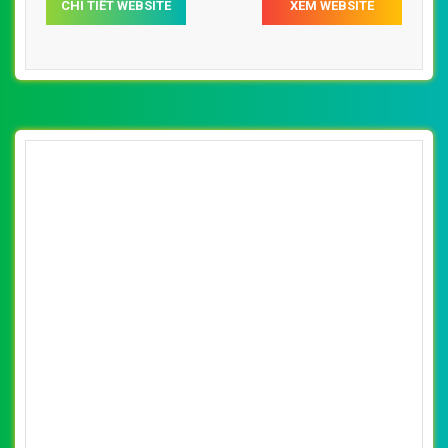
luật Minh Gia đẹp, chuyên nghiệp chuẩn SEO
By: VietWebGroup.Vn
Lượt xem: 16320
Thiết kế website tư vấn luật Minh Gia. Thiết kế web
chuyên nghiệp, uy tín, đạt chuẩn SEO Google theo
SEOquake tại VietWeb, tối ưu tốc độ load website giúp
tăng trải nghiệm người dùng khi duyệt website.
CHI TIẾT WEBSITE
XEM WEBSITE