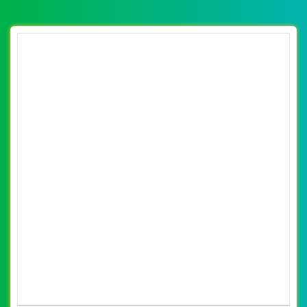
VietWeb, tối ưu tốc độ load website giúp tăng trải nghiệm
người dùng khi duyệt website.
CHI TIẾT WEBSITE
XEM WEBSITE