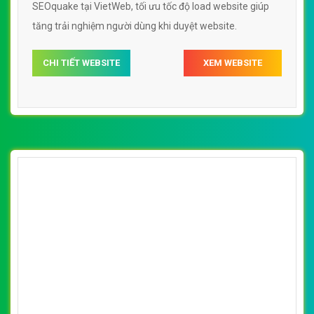
[ketoanbacthanh] Thiết kế website kế toán
Hà Nội đẹp, chuyên nghiệp chuẩn SEO
By: VietWebGroup.Vn
Lượt xem: 18610
Thiết kế website kế toán Hà Nội. Thiết kế web chuyên
nghiệp, uy tín, đạt chuẩn SEO Google theo SEOquake tại
VietWeb, tối ưu tốc độ load website giúp tăng trải nghiệm
người dùng khi duyệt website.
CHI TIẾT WEBSITE
XEM WEBSITE