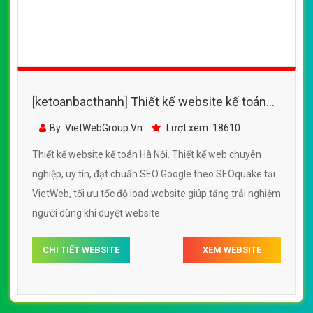
VietWeb gửi lời cảm ơn tới quý khách hàng đã luôn tin dùng
dịch vụ thiết kế website chuyên nghiệp suốt chặng đường >8
năm qua!
CÔNG TY THIẾT KẾ WEBSITE CHUYÊN NGHIỆP VIỆT
WEB
Số 202, Ngõ 364 Trung Liệt, Thái Hà, Đống Đa, Hà Nội
Số 36 Đa Kao, Điện Biên Phủ, Quận 1, TP. Hồ Chí Minh
0915 406 986
(024).6658.7378