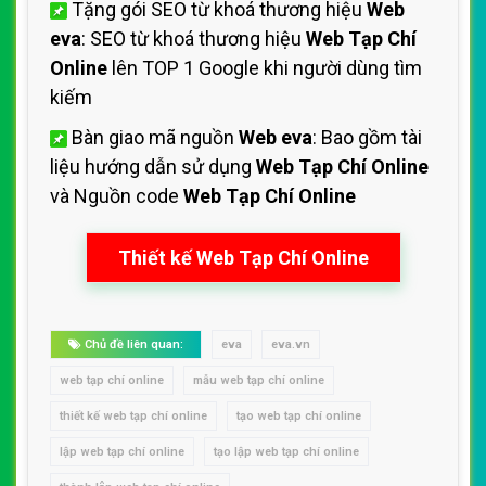
Tặng gói SEO từ khoá thương hiệu
Web
eva
: SEO từ khoá thương hiệu
Web Tạp Chí
Online
lên TOP 1 Google khi người dùng tìm
kiếm
Bàn giao mã nguồn
Web eva
: Bao gồm tài
liệu hướng dẫn sử dụng
Web Tạp Chí Online
và Nguồn code
Web Tạp Chí Online
Thiết kế Web Tạp Chí Online
Chủ đề liên quan:
eva
eva.vn
web tạp chí online
mẫu web tạp chí online
thiết kế web tạp chí online
tạo web tạp chí online
lập web tạp chí online
tạo lập web tạp chí online