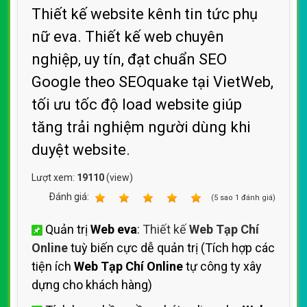
Thiết kế website kênh tin tức phụ
nữ eva. Thiết kế web chuyên
nghiệp, uy tín, đạt chuẩn SEO
Google theo SEOquake tại VietWeb,
tối ưu tốc độ load website giúp
tăng trải nghiệm người dùng khi
duyệt website.
Lượt xem:
19110
(view)
Ðánh giá:
1
2
3
4
5
(
5
sao
1
đánh giá)
Quản trị
Web eva
:
Thiết kế
Web Tạp Chí
Online
tuỳ biến cực dễ quản trị (Tích hợp các
tiện ích
Web Tạp Chí Online
tự công ty xây
dựng cho khách hàng)