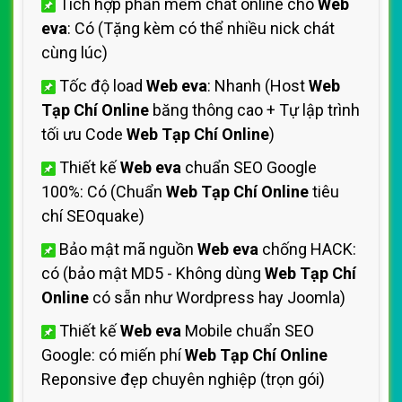
Tích hợp phần mềm chát online cho
Web
eva
: Có (Tặng kèm có thể nhiều nick chát
cùng lúc)
Tốc độ load
Web eva
: Nhanh (Host
Web
Tạp Chí Online
băng thông cao + Tự lập trình
tối ưu Code
Web Tạp Chí Online
)
Thiết kế
Web eva
chuẩn SEO Google
100%: Có (Chuẩn
Web Tạp Chí Online
tiêu
chí SEOquake)
Bảo mật mã nguồn
Web eva
chống HACK:
có (bảo mật MD5 - Không dùng
Web Tạp Chí
Online
có sẵn như Wordpress hay Joomla)
Thiết kế
Web eva
Mobile chuẩn SEO
Google: có miến phí
Web Tạp Chí Online
Reponsive đẹp chuyên nghiệp (trọn gói)