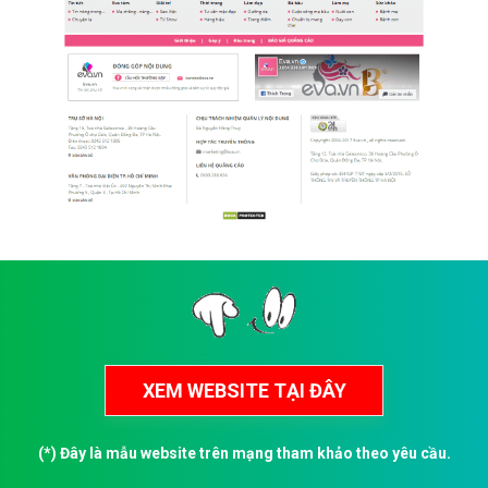
(*) Đây là mẫu website trên mạng tham khảo theo yêu cầu.