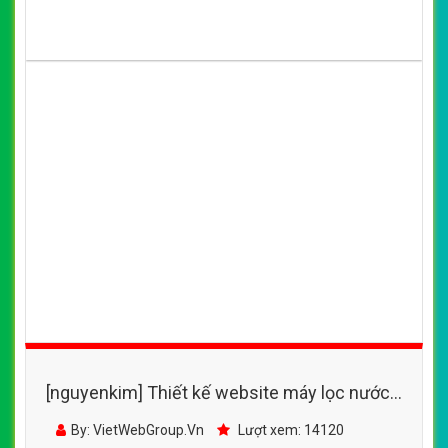
[nguyenkim] Thiết kế website máy lọc nước
RO Filmtech dành cho gia đình và nhà máy xí
By: VietWebGroup.Vn
Lượt xem: 14120
nghiệp