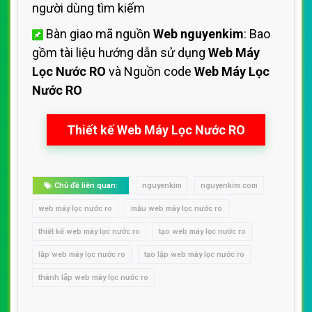
người dùng tìm kiếm
Bàn giao mã nguồn
Web nguyenkim
: Bao
gồm tài liệu hướng dẫn sử dụng
Web Máy
Lọc Nước RO
và Nguồn code
Web Máy Lọc
Nước RO
Thiết kế Web Máy Lọc Nước RO
Chủ đề liên quan:
nguyenkim
nguyenkim.com
web máy lọc nước ro
mẫu web máy lọc nước ro
thiết kế web máy lọc nước ro
tạo web máy lọc nước ro
lập web máy lọc nước ro
tạo lập web máy lọc nước ro
thành lập web máy lọc nước ro