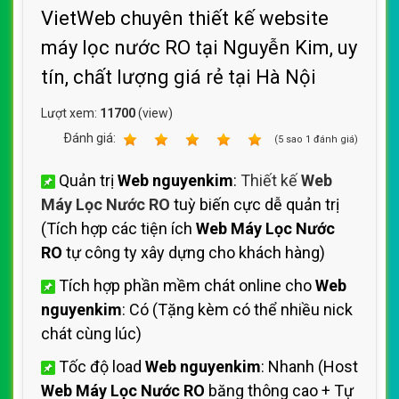
VietWeb chuyên thiết kế website
máy lọc nước RO tại Nguyễn Kim, uy
tín, chất lượng giá rẻ tại Hà Nội
Lượt xem:
11700
(view)
Ðánh giá:
1
2
3
4
5
(
5
sao
1
đánh giá)
Quản trị
Web nguyenkim
:
Thiết kế
Web
Máy Lọc Nước RO
tuỳ biến cực dễ quản trị
(Tích hợp các tiện ích
Web Máy Lọc Nước
RO
tự công ty xây dựng cho khách hàng)
Tích hợp phần mềm chát online cho
Web
nguyenkim
: Có (Tặng kèm có thể nhiều nick
chát cùng lúc)
Tốc độ load
Web nguyenkim
: Nhanh (Host
Web Máy Lọc Nước RO
băng thông cao + Tự