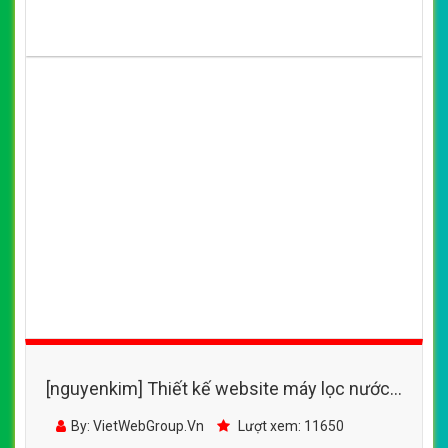
[nguyenkim] Thiết kế website máy lọc nước
RO của đơn vị Máy Lọc Nước Việt
By: VietWebGroup.Vn
Lượt xem: 11650