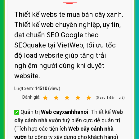
Thiết kế website mua bán cây xanh.
Thiết kế web chuyên nghiệp, uy tín,
đạt chuẩn SEO Google theo
SEOquake tại VietWeb, tối ưu tốc
độ load website giúp tăng trải
nghiệm người dùng khi duyệt
website.
Lượt xem:
14510
(view)
Ðánh giá:
1
2
3
4
5
(
5
sao
1
đánh giá)
Quản trị
Web cayxanhhanoi
:
Thiết kế
Web
cây cảnh nhà vườn
tuỳ biến cực dễ quản trị
(Tích hợp các tiện ích
Web cây cảnh nhà
vườn
tự công ty xây dựng cho khách hàng)