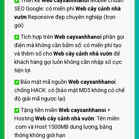
Thiết kế
Web cayxanhhanoi
Mobile chuẩn
SEO Google: có miến phí
Web cây cảnh nhà
vườn
Reponsive đẹp chuyên nghiệp (trọn
gói)
Tích hợp trên
Web cayxanhhanoi
phần gọi
điện mà không cần bấm số: có miến phí tạo
và thêm số cho
Web cây cảnh nhà vườn
để
khách hàng gọi luôn không cần nhập số cực
tiện lợi
Bảo mật mã nguồn
Web cayxanhhanoi
chống HACK: có (bảo mật MD5 không có chế
độ giải mã ngược lại)
Tặng tiền miền
Web cayxanhhanoi
+
Hosting
Web cây cảnh nhà vườn
: Tên miền
.com và Host 1500MB dung lượng, băng
thông không giới hạn