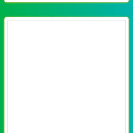
[myphamhanquochcm] Thiết kế website mỹ
phẩm PMshop đẹp, chuyên nghiệp chuẩn
By: VietWebGroup.Vn
Lượt xem: 21220
SEO
Thiết kế website mỹ phẩm PMshop. Thiết kế web chuyên
nghiệp, uy tín, đạt chuẩn SEO Google theo SEOquake tại
VietWeb, tối ưu tốc độ load website giúp tăng trải nghiệm
người dùng khi duyệt website.
CHI TIẾT WEBSITE
XEM WEBSITE