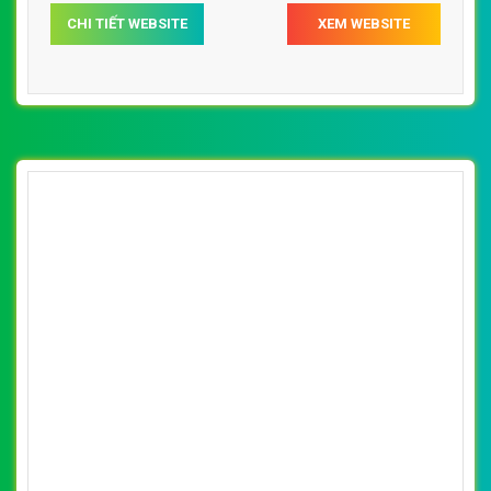
[myphamhanquochcm] Thiết kế website mỹ
phẩm hàn quốc đẹp, chuyên nghiệp chuẩn
By: VietWebGroup.Vn
Lượt xem: 17910
SEO
Thiết kế website mỹ phẩm hàn quốc. Thiết kế web
chuyên nghiệp, uy tín, đạt chuẩn SEO Google theo
SEOquake tại VietWeb, tối ưu tốc độ load website giúp
tăng trải nghiệm người dùng khi duyệt website.