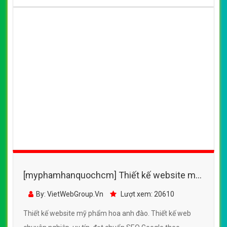
(*) Đây là mẫu website trên mạng tham khảo theo yêu cầu.