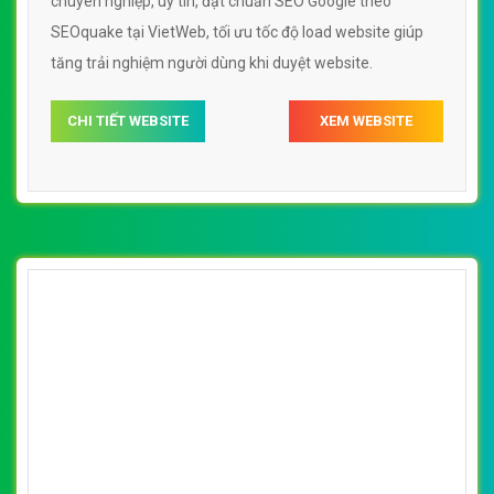
VietWeb gửi lời cảm ơn tới quý khách hàng đã luôn tin dùng
dịch vụ thiết kế website chuyên nghiệp suốt chặng đường >8
năm qua!
CÔNG TY THIẾT KẾ WEBSITE CHUYÊN NGHIỆP VIỆT
WEB
Số 202, Ngõ 364 Trung Liệt, Thái Hà, Đống Đa, Hà Nội
Số 36 Đa Kao, Điện Biên Phủ, Quận 1, TP. Hồ Chí Minh
0915 406 986