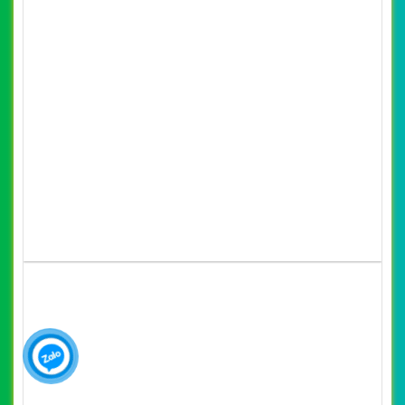
[myphamhanquochcm] Thiết kế website mỹ
phẩm Miami đẹp, chuyên nghiệp chuẩn SEO
By: VietWebGroup.Vn
Lượt xem: 18300
Thiết kế website mỹ phẩm Miami. Thiết kế web chuyên
nghiệp, uy tín, đạt chuẩn SEO Google theo SEOquake tại
VietWeb, tối ưu tốc độ load website giúp tăng trải nghiệm
người dùng khi duyệt website.
CHI TIẾT WEBSITE
XEM WEBSITE