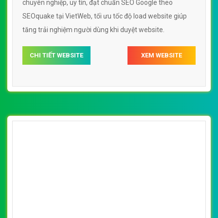
[myphamhanquochcm] Thiết kế website mỹ
phẩm hasaki đẹp, chuyên nghiệp chuẩn SEO
By: VietWebGroup.Vn
Lượt xem: 46750
Thiết kế website mỹ phẩm hasaki. Thiết kế web chuyên