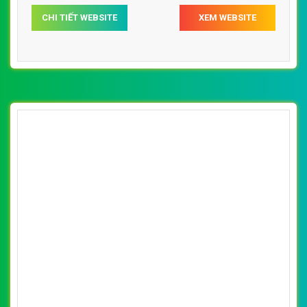
[myphamhanquochcm] Thiết kế website mỹ
phẩm hàn quốc Hà Nội đẹp SEO nhanh hiệu
By: VietWebGroup.Vn
Lượt xem: 12720
quả
Thiết kế website mỹ phẩm hàn quốc Hà Nội. Thiết kế web
chuyên nghiệp, uy tín, đạt chuẩn SEO Google theo
SEOquake tại VietWeb, tối ưu tốc độ load website giúp
tăng trải nghiệm người dùng khi duyệt website.