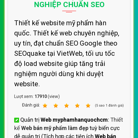
NGHIỆP CHUẨN SEO
Thiết kế website mỹ phẩm hàn
quốc. Thiết kế web chuyên nghiệp,
uy tín, đạt chuẩn SEO Google theo
SEOquake tại VietWeb, tối ưu tốc
độ load website giúp tăng trải
nghiệm người dùng khi duyệt
website.
Lượt xem:
17910
(view)
Ðánh giá:
1
2
3
4
5
(
5
sao
1
đánh giá)
Quản trị
Web myphamhanquochcm
:
Thiết
kế
Web bán mỹ phẩm làm đẹp
tuỳ biến cực
dễ quản trị (Tích hợp các tiện ích
Web bán