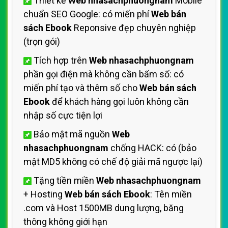
Thiết kế
Web nhasachphuongnam
Mobile
chuẩn SEO Google: có miến phí
Web bán
sách Ebook
Reponsive đẹp chuyên nghiệp
(trọn gói)
Tích hợp trên
Web nhasachphuongnam
phần gọi điện mà không cần bấm số: có
miến phí tạo và thêm số cho
Web bán sách
Ebook
để khách hàng gọi luôn không cần
nhập số cực tiện lợi
Bảo mật mã nguồn
Web
nhasachphuongnam
chống HACK: có (bảo
mật MD5 không có chế độ giải mã ngược lại)
Tặng tiền miền
Web nhasachphuongnam
+ Hosting
Web bán sách Ebook
: Tên miền
.com và Host 1500MB dung lượng, băng
thông không giới hạn