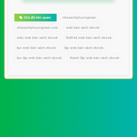
Chủ đề liên quan:
nhasachphuongnam
nhasachphuongnam.com
web bán sách ebook
mẫu web bán sách ebook
thiết kế web bán sách ebook
tạo web bán sách ebook
lập web bán sách ebook
tạo lập web bán sách ebook
thành lập web bán sách ebook