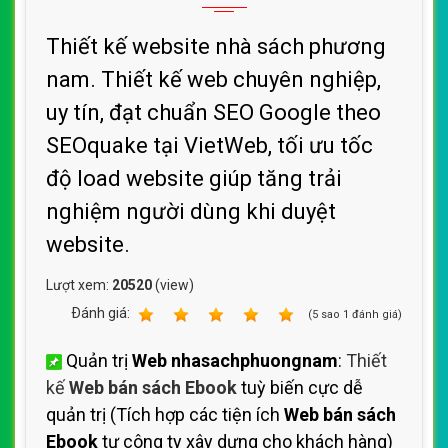
Thiết kế website nhà sách phương
nam. Thiết kế web chuyên nghiệp,
uy tín, đạt chuẩn SEO Google theo
SEOquake tại VietWeb, tối ưu tốc
độ load website giúp tăng trải
nghiệm người dùng khi duyệt
website.
Lượt xem:
20520
(view)
Ðánh giá:
1
2
3
4
5
(
5
sao
1
đánh giá)
Quản trị
Web nhasachphuongnam
:
Thiết
kế
Web bán sách Ebook
tuỳ biến cực dễ
quản trị (Tích hợp các tiện ích
Web bán sách
Ebook
tự công ty xây dựng cho khách hàng)