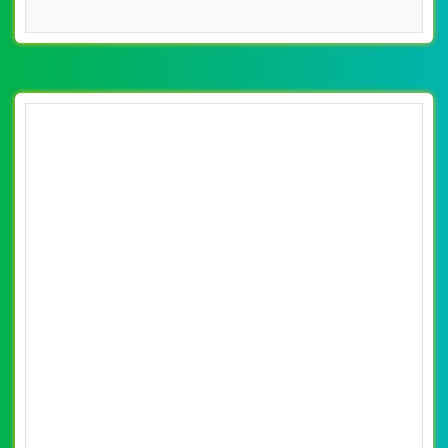
[nhasachphuongnam] Thiết kế website
Anybook đẹp, chuyên nghiệp chuẩn SEO
By: VietWebGroup.Vn
Lượt xem: 27840