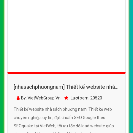
https://vietwebgroup.vn
WEBSITE BÁN SÁCH EBOOK CÙNG
LĨNH VỰC