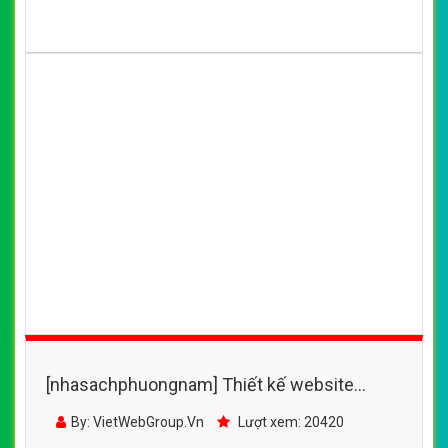
Thiết kế website Anybook. Thiết kế web chuyên nghiệp,
uy tín, đạt chuẩn SEO Google theo SEOquake tại
VietWeb, tối ưu tốc độ load website giúp tăng trải nghiệm
người dùng khi duyệt website.
CHI TIẾT WEBSITE
XEM WEBSITE