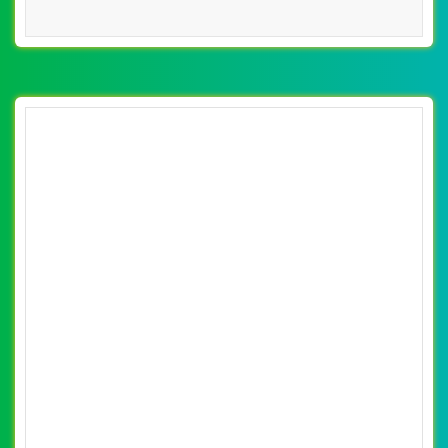
[nhasachphuongnam] Thiết kế website nhà
sách Kim dung đẹp, chuyên nghiệp chuẩn
By: VietWebGroup.Vn
Lượt xem: 12510
SEO