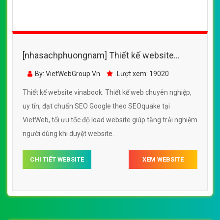
(*) Đây là mẫu website trên mạng tham khảo theo yêu cầu.