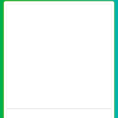
[nhasachphuongnam] Thiết kế website
RBook đẹp, chuyên nghiệp chuẩn SEO
By: VietWebGroup.Vn
Lượt xem: 20420
Thiết kế website RBook. Thiết kế web chuyên nghiệp, uy
tín, đạt chuẩn SEO Google theo SEOquake tại VietWeb,
tối ưu tốc độ load website giúp tăng trải nghiệm người