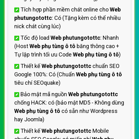
Tích hợp phần mềm chát online cho
Web
phutungotottc
: Có (Tặng kèm có thể nhiều
nick chát cùng lúc)
Tốc độ load
Web phutungotottc
: Nhanh
(Host
Web phụ tùng ô tô
băng thông cao +
Tự lập trình tối ưu Code
Web phụ tùng ô tô
)
Thiết kế
Web phutungotottc
chuẩn SEO
Google 100%: Có (Chuẩn
Web phụ tùng ô tô
tiêu chí SEOquake)
Bảo mật mã nguồn
Web phutungotottc
chống HACK: có (bảo mật MD5 - Không dùng
Web phụ tùng ô tô
có sẵn như Wordpress
hay Joomla)
Thiết kế
Web phutungotottc
Mobile