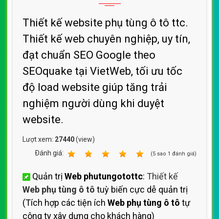
Thiết kế website phụ tùng ô tô ttc.
Thiết kế web chuyên nghiệp, uy tín,
đạt chuẩn SEO Google theo
SEOquake tại VietWeb, tối ưu tốc
độ load website giúp tăng trải
nghiệm người dùng khi duyệt
website.
Lượt xem:
27440
(view)
Ðánh giá:
1
2
3
4
5
(
5
sao
1
đánh giá)
Quản trị
Web phutungotottc
:
Thiết kế
Web phụ tùng ô tô
tuỳ biến cực dễ quản trị
(Tích hợp các tiện ích
Web phụ tùng ô tô
tự
công ty xây dựng cho khách hàng)