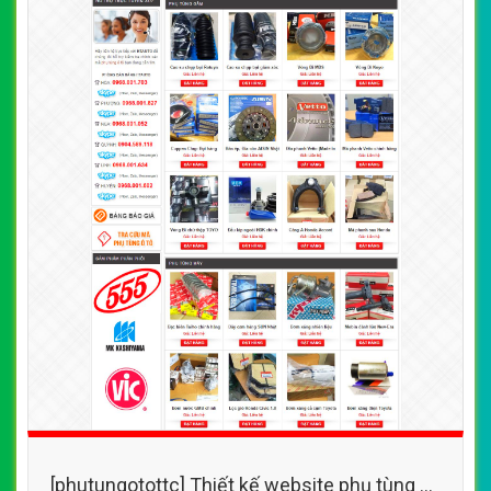
[phutungotottc] Thiết kế website phụ tùng ô