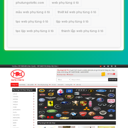
phutungotottc.com
web phụ tùng ô tô
mẫu web phụ tùng ô tô
thiết kế web phụ tùng ô tô
tạo web phụ tùng ô tô
lập web phụ tùng ô tô
tạo lập web phụ tùng ô tô
thành lập web phụ tùng ô tô