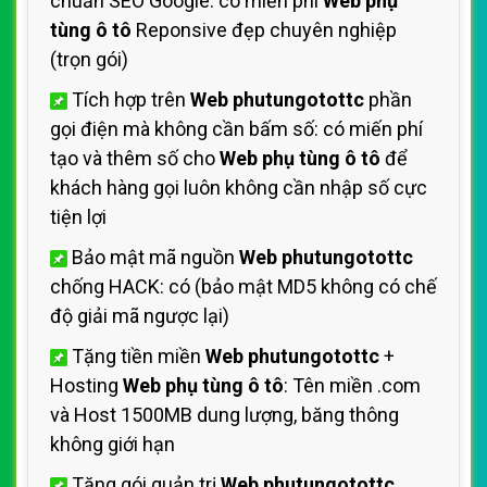
chuẩn SEO Google: có miến phí
Web phụ
tùng ô tô
Reponsive đẹp chuyên nghiệp
(trọn gói)
Tích hợp trên
Web phutungotottc
phần
gọi điện mà không cần bấm số: có miến phí
tạo và thêm số cho
Web phụ tùng ô tô
để
khách hàng gọi luôn không cần nhập số cực
tiện lợi
Bảo mật mã nguồn
Web phutungotottc
chống HACK: có (bảo mật MD5 không có chế
độ giải mã ngược lại)
Tặng tiền miền
Web phutungotottc
+
Hosting
Web phụ tùng ô tô
: Tên miền .com
và Host 1500MB dung lượng, băng thông
không giới hạn
Tặng gói quản trị
Web phutungotottc