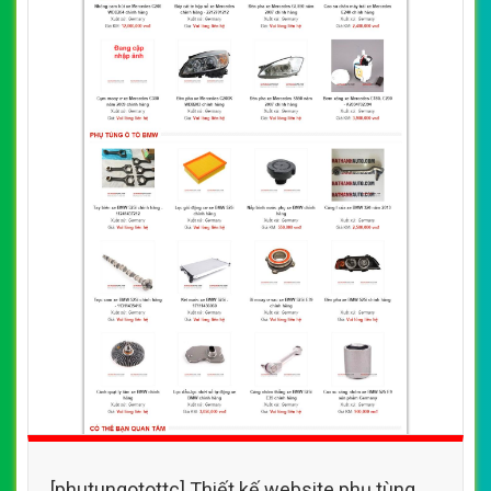
[phutungotottc] Thiết kế website phụ tùng ô