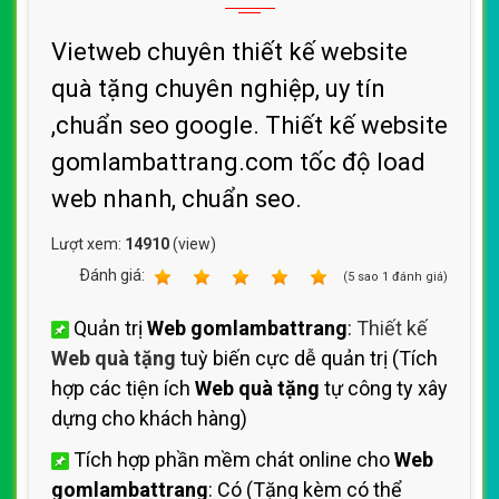
Vietweb chuyên thiết kế website
quà tặng chuyên nghiệp, uy tín
,chuẩn seo google. Thiết kế website
gomlambattrang.com tốc độ load
web nhanh, chuẩn seo.
Lượt xem:
14910
(view)
Ðánh giá:
1
2
3
4
5
(
5
sao
1
đánh giá)
Quản trị
Web gomlambattrang
:
Thiết kế
Web quà tặng
tuỳ biến cực dễ quản trị (Tích
hợp các tiện ích
Web quà tặng
tự công ty xây
dựng cho khách hàng)
Tích hợp phần mềm chát online cho
Web
gomlambattrang
: Có (Tặng kèm có thể