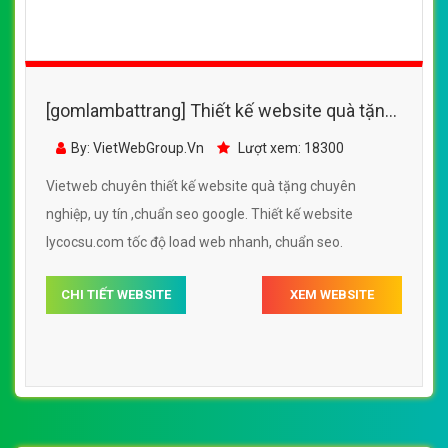
[gomlambattrang] Thiết kế website quà tặng
- gomlambattrang.com đẹp SEO nhanh hiệu
By: VietWebGroup.Vn
Lượt xem: 14910