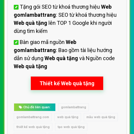
Tặng gói SEO từ khoá thương hiệu
Web
gomlambattrang
: SEO từ khoá thương hiệu
Web quà tặng
lên TOP 1 Google khi người
dùng tìm kiếm
Bàn giao mã nguồn
Web
gomlambattrang
: Bao gồm tài liệu hướng
dẫn sử dụng
Web quà tặng
và Nguồn code
Web quà tặng
Thiết kế Web quà tặng
Chủ đề liên quan:
gomlambattrang
gomlambattrang.com
web quà tặng
mẫu web quà tặng
thiết kế web quà tặng
tạo web quà tặng