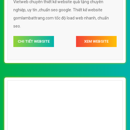
[gomlambattrang] Thiết kế website quà tặng
- dodongviet.net đẹp, chuyên nghiệp chuẩn
By: VietWebGroup.Vn
Lượt xem: 19410
SEO
Vietweb chuyên thiết kế website quà tặng chuyên
nghiệp, uy tín ,chuẩn seo google. Thiết kế website
dodongviet.net tốc độ load web nhanh, chuẩn seo.
CHI TIẾT WEBSITE
XEM WEBSITE