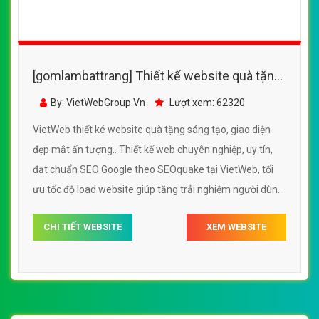
[gomlambattrang] Thiết kế website quà tặng,
vật phẩm 1102 đẹp SEO nhanh hiệu quả
By: VietWebGroup.Vn
Lượt xem: 101730