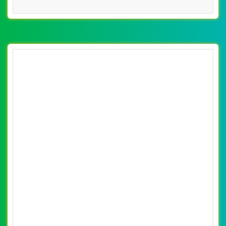
[gomlambattrang] Thiết kế website quà tặng
- canhdieuvang.vn đẹp SEO nhanh hiệu quả
By: VietWebGroup.Vn
Lượt xem: 15310
Vietweb chuyên thiết kế website quà tặng chuyên
nghiệp, uy tín ,chuẩn seo google. Thiết kế website
canhdieuvang.vn tốc độ load web nhanh, chuẩn seo.
CHI TIẾT WEBSITE
XEM WEBSITE