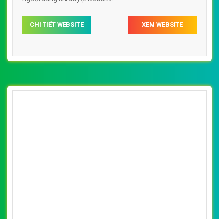
[gomlambattrang] Thiết kế website quà tặng
sáng tạo, vật phẩm sáng tạo
By: VietWebGroup.Vn
Lượt xem: 62320
VietWeb thiết ké website quà tặng sáng tạo, giao diện
đẹp mắt ấn tượng.. Thiết kế web chuyên nghiệp, uy tín,
đạt chuẩn SEO Google theo SEOquake tại VietWeb, tối
ưu tốc độ load website giúp tăng trải nghiệm người dùng
khi duyệt website.
CHI TIẾT WEBSITE
XEM WEBSITE