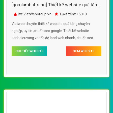
[gomlambattrang] Thiết kế web quà tặng, vật
phẩm iu đẹp, chuyên nghiệp chuẩn SEO
By: VietWebGroup.Vn
Lượt xem: 71960
VietWeb Thiết kế web quà tặng iu. Thiết kế web chuyên
nghiệp, uy tín, đạt chuẩn SEO Google theo SEOquake tại
VietWeb, tối ưu tốc độ load website giúp tăng trải nghiệm