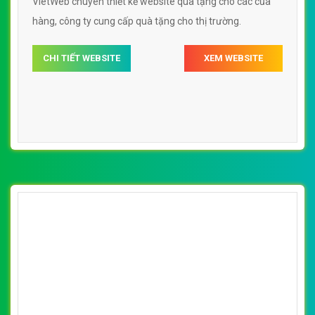
VietWeb gửi lời cảm ơn tới quý khách hàng đã luôn tin dùng
dịch vụ thiết kế website chuyên nghiệp suốt chặng đường >8
năm qua!
CÔNG TY THIẾT KẾ WEBSITE CHUYÊN NGHIỆP VIỆT
WEB
Số 202, Ngõ 364 Trung Liệt, Thái Hà, Đống Đa, Hà Nội
Số 36 Đa Kao, Điện Biên Phủ, Quận 1, TP. Hồ Chí Minh
0915 406 986
(024).6658.7378
support@vietwebgroup.vn
https://vietwebgroup.vn