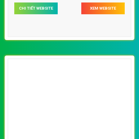
[gomlambattrang] Thiết kế website quà tặng
- lycocsu.com đẹp, chuyên nghiệp chuẩn
By: VietWebGroup.Vn
Lượt xem: 18300
SEO
Vietweb chuyên thiết kế website quà tặng chuyên
nghiệp, uy tín ,chuẩn seo google. Thiết kế website
lycocsu.com tốc độ load web nhanh, chuẩn seo.
CHI TIẾT WEBSITE
XEM WEBSITE