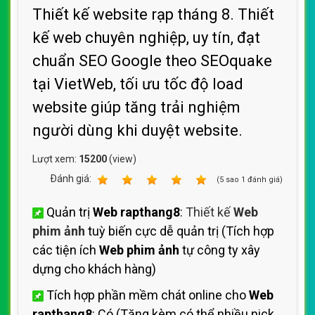
Thiết kế website rạp tháng 8. Thiết
kế web chuyên nghiệp, uy tín, đạt
chuẩn SEO Google theo SEOquake
tại VietWeb, tối ưu tốc độ load
website giúp tăng trải nghiệm
người dùng khi duyệt website.
Lượt xem:
15200
(view)
Ðánh giá:
1
2
3
4
5
(
5
sao
1
đánh giá)
Quản trị
Web rapthang8
:
Thiết kế
Web
phim ảnh
tuỳ biến cực dễ quản trị (Tích hợp
các tiện ích
Web phim ảnh
tự công ty xây
dựng cho khách hàng)
Tích hợp phần mềm chát online cho
Web
rapthang8
: Có (Tặng kèm có thể nhiều nick