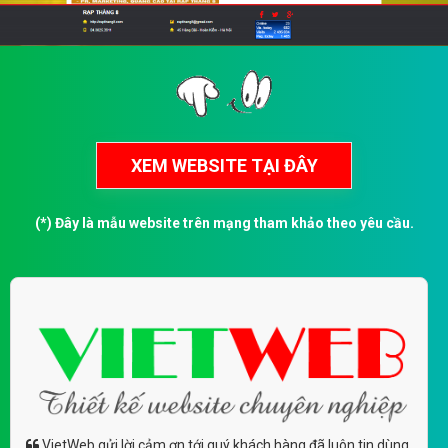
(*) Đây là mẫu website trên mạng tham khảo theo yêu cầu.
VietWeb gửi lời cảm ơn tới quý khách hàng đã luôn tin dùng