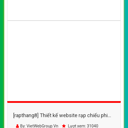
[rapthang8] Thiết kế website rạp chiếu phim
quốc gia đẹp SEO nhanh hiệu quả
By: VietWebGroup.Vn
Lượt xem: 31040