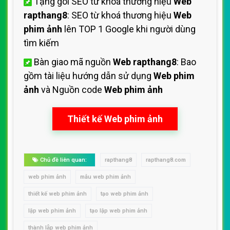
Tặng gói SEO từ khoá thương hiệu
Web
rapthang8
: SEO từ khoá thương hiệu
Web
phim ảnh
lên TOP 1 Google khi người dùng
tìm kiếm
Bàn giao mã nguồn
Web rapthang8
: Bao
gồm tài liệu hướng dẫn sử dụng
Web phim
ảnh
và Nguồn code
Web phim ảnh
Thiết kế Web phim ảnh
Chủ đề liên quan:
rapthang8
rapthang8.com
web phim ảnh
mẫu web phim ảnh
thiết kế web phim ảnh
tạo web phim ảnh
lập web phim ảnh
tạo lập web phim ảnh
thành lập web phim ảnh