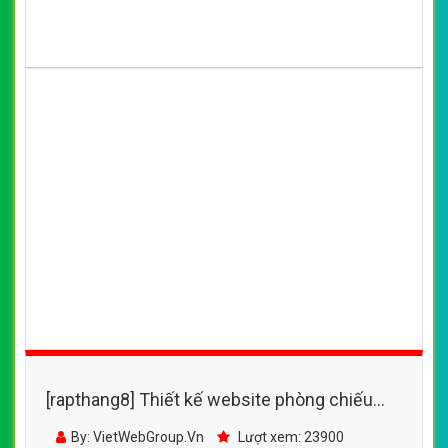
[rapthang8] Thiết kế website phòng chiếu
phim PumPkin đẹp, chuyên nghiệp chuẩn
By: VietWebGroup.Vn
Lượt xem: 23900