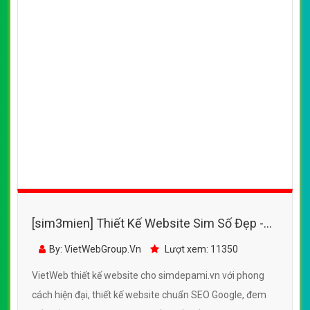
[sim3mien] Thiết Kế Website Sim Số Đẹp -
SoDepAmi.Vn đẹp SEO nhanh hiệu quả
By: VietWebGroup.Vn
Lượt xem: 11350
VietWeb thiết kế website cho simdepami.vn với phong
cách hiện đại, thiết kế website chuẩn SEO Google, đem