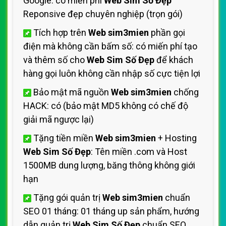
Google: có miến phí
Web Sim Số Đẹp
Reponsive đẹp chuyên nghiệp (trọn gói)
Tích hợp trên
Web sim3mien
phần gọi
điện mà không cần bấm số: có miến phí tạo
và thêm số cho
Web Sim Số Đẹp
để khách
hàng gọi luôn không cần nhập số cực tiện lợi
Bảo mật mã nguồn
Web sim3mien
chống
HACK: có (bảo mật MD5 không có chế độ
giải mã ngược lại)
Tặng tiền miền
Web sim3mien
+ Hosting
Web Sim Số Đẹp
: Tên miền .com và Host
1500MB dung lượng, băng thông không giới
hạn
Tặng gói quản trị
Web sim3mien
chuẩn
SEO 01 tháng: 01 tháng up sản phẩm, hướng
dẫn quản trị
Web Sim Số Đẹp
chuẩn SEO