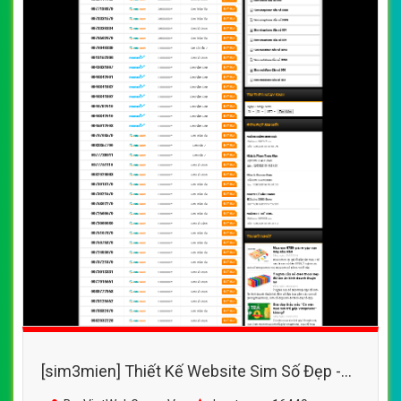
[sim3mien] Thiết Kế Website Sim Số Đẹp -
Sim3Mien.Com đẹp SEO nhanh hiệu quả