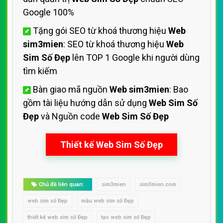
Google 100%
Tặng gói SEO từ khoá thương hiệu
Web
sim3mien
: SEO từ khoá thương hiệu
Web
Sim Số Đẹp
lên TOP 1 Google khi người dùng
tìm kiếm
Bàn giao mã nguồn
Web sim3mien
: Bao
gồm tài liệu hướng dẫn sử dụng
Web Sim Số
Đẹp
và Nguồn code
Web Sim Số Đẹp
Thiết kế Web Sim Số Đẹp
Chủ đề liên quan:
sim3mien
sim3mien.com
web sim số Đẹp
mẫu web sim số Đẹp
thiết kế web sim số Đẹp
tạo web sim số Đẹp