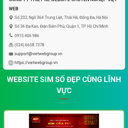
WEB
Số 202, Ngõ 364 Trung Liệt, Thái Hà, Đống Đa, Hà Nội
Số 36 Đa Kao, Điện Biên Phủ, Quận 1, TP. Hồ Chí Minh
0915 406 986
(024).6658.7378
support@vietwebgroup.vn
https://vietwebgroup.vn
WEBSITE SIM SỐ ĐẸP CÙNG LĨNH
VỰC