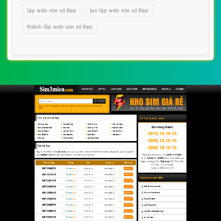
lập web sim số Đẹp
tạo lập web sim số Đẹp
thành lập web sim số Đẹp