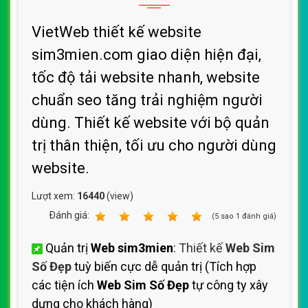
VietWeb thiết kế website
sim3mien.com giao diện hiện đại,
tốc độ tải website nhanh, website
chuẩn seo tăng trải nghiệm người
dùng. Thiết kế website với bộ quản
trị thân thiện, tối ưu cho người dùng
website.
Lượt xem:
16440
(view)
Ðánh giá:
1
2
3
4
5
(
5
sao
1
đánh giá)
Quản trị
Web sim3mien
:
Thiết kế
Web Sim
Số Đẹp
tuỳ biến cực dễ quản trị (Tích hợp
các tiện ích
Web Sim Số Đẹp
tự công ty xây
dựng cho khách hàng)