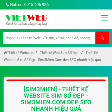
Hotline: 0915 406 986
Thiết kế Website
Thiết kế Web Sim Số Đẹp
Thiết Kế
Website Sim Số Đẹp - Sim3Mien.Com đẹp SEO nhanh hiệu quả
[SIM3MIEN] - THIẾT KẾ
WEBSITE SIM SỐ ĐẸP -
SIM3MIEN.COM ĐẸP SEO
NHANH HIỆU QUẢ