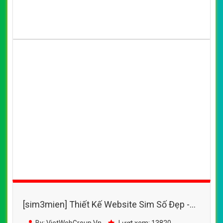
[sim3mien] Thiết Kế Website Sim Số Đẹp -
GiaoSimNhanh.Vn đẹp SEO nhanh hiệu quả
By: VietWebGroup.Vn
Lượt xem: 13820