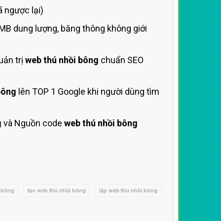
 ngược lại)
MB dung lượng, băng thông không giới
uản trị
web thú nhồi bông
chuẩn SEO
bông
lên TOP 1 Google khi người dùng tìm
g
và Nguồn code
web thú nhồi bông
i bông
tạo web thú nhồi bông
lập web thú nhồi bông