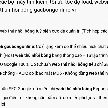
Bảng giá quảng cáo Google
các bộ máy tìm kiếm, tối ưu tốc độ load, websi
 thú nhồi bông gaubongonline.vn
Bảng giá quảng cáo Facebook
Bảng giá quảng cáo Banner
Bảng giá quản trị Website
web thú nhồi bông
tuỳ biến cực dễ quản trị (Tích hợp các
Bảng giá quản trị Fanpage Facebook
Bảng giá SEO Website
b gaubongonline
: Có (Tặng kèm có thể nhiều nick chát 
nh (Host
web thú nhồi bông
băng thông cao + Tự lập trìn
O Google 100%: Có (Chuẩn
web thú nhồi bông
tiêu chí 
e
chống HACK: có (bảo mật MD5 - Không dùng
web thú n
uẩn SEO Google: có miến phí
web thú nhồi bông
Reponsi
 gọi điện mà không cần bấm số: có miến phí tạo và thê
lợi