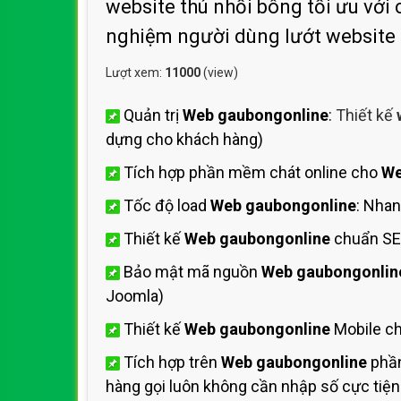
website thú nhồi bông tối ưu với 
nghiệm người dùng lướt website
Lượt xem:
11000
(view)
Quản trị
Web gaubongonline
:
Thiết kế
dựng cho khách hàng)
Tích hợp phần mềm chát online cho
We
Tốc độ load
Web gaubongonline
: Nha
Thiết kế
Web gaubongonline
chuẩn SE
Bảo mật mã nguồn
Web gaubongonlin
Joomla)
Thiết kế
Web gaubongonline
Mobile ch
Tích hợp trên
Web gaubongonline
phần
hàng gọi luôn không cần nhập số cực tiện 