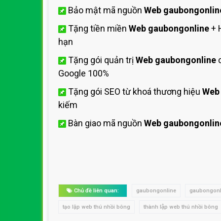
Bảo mật mã nguồn
Web gaubongonlin
Tặng tiền miền
Web gaubongonline
+ 
hạn
Tặng gói quản trị
Web gaubongonline
c
Google 100%
Tặng gói SEO từ khoá thương hiệu
Web
kiếm
Bàn giao mã nguồn
Web gaubongonlin
Chủ đề liên quan:
gaubongonline
gaubongonl
tạo lập web thú nhồi bông
thành lập web thú nhồi bông