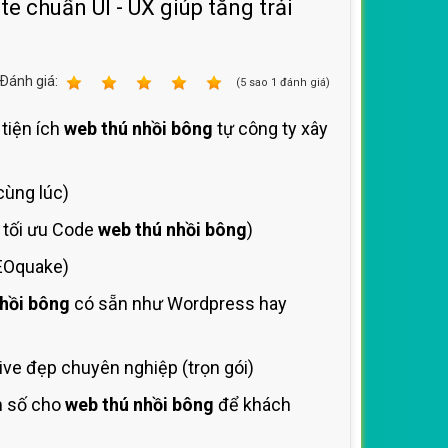
te chuẩn UI - UX giúp tăng trải
Ðánh giá:
1
2
3
4
5
(
5
sao
1
đánh giá)
 tiện ích
web thú nhồi bông
tự công ty xây
cùng lúc)
h tối ưu Code
web thú nhồi bông
)
SEOquake)
hồi bông
có sẵn như Wordpress hay
ve đẹp chuyên nghiệp (trọn gói)
m số cho
web thú nhồi bông
để khách