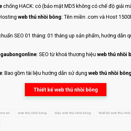
e
chống HACK: có (bảo mật MD5 không có chế độ giải mã
Hosting
web thú nhồi bông
: Tên miền .com và Host 1500
huẩn SEO 01 tháng: 01 tháng up sản phẩm, hướng dẫn q
 gaubongonline
: SEO từ khoá thương hiệu
web thú nhồi 
e
: Bao gồm tài liệu hướng dẫn sử dụng
web thú nhồi bôn
Thiết kế web thú nhồi bông
ine.vn
web thú nhồi bông
mẫu web thú nhồi bông
thiết kế web thú nhồ