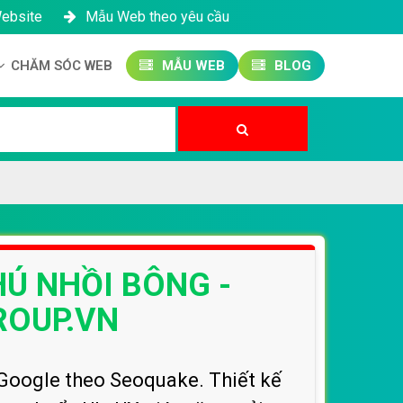
Website
Mẫu Web theo yêu cầu
CHĂM SÓC WEB
MẪU WEB
BLOG
Công ty SEO Website
Quản trị Website
Quản trị Fanpage
HÚ NHỒI BÔNG -
ROUP.VN
Google theo Seoquake. Thiết kế