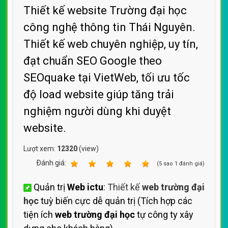
Thiết kế website Trường đại học
công nghệ thông tin Thái Nguyên.
Thiết kế web chuyên nghiệp, uy tín,
đạt chuẩn SEO Google theo
SEOquake tại VietWeb, tối ưu tốc
độ load website giúp tăng trải
nghiệm người dùng khi duyệt
website.
Lượt xem:
12320
(view)
Ðánh giá:
1
2
3
4
5
(
5
sao
1
đánh giá)
Quản trị
Web ictu
:
Thiết kế
web trường đại
học
tuỳ biến cực dễ quản trị (Tích hợp các
tiện ích
web trường đại học
tự công ty xây