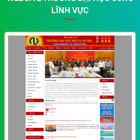
LĨNH VỰC