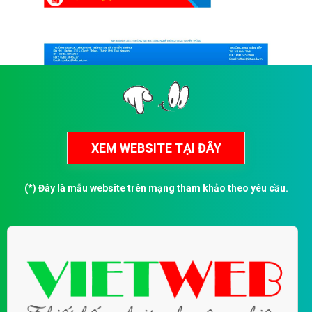
(*) Đây là mẫu website trên mạng tham khảo theo yêu cầu.