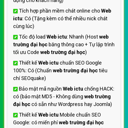
dựng cho khách hàng)
Tích hợp phần mềm chát online cho
Web
ictu
: Có (Tặng kèm có thể nhiều nick chát
cùng lúc)
Tốc độ load
Web ictu
: Nhanh (Host
web
trường đại học
băng thông cao + Tự lập trình
tối ưu Code
web trường đại học
)
Thiết kế
Web ictu
chuẩn SEO Google
100%: Có (Chuẩn
web trường đại học
tiêu
chí SEOquake)
Bảo mật mã nguồn
Web ictu
chống HACK:
có (bảo mật MD5 - Không dùng
web trường
đại học
có sẵn như Wordpress hay Joomla)
Thiết kế
Web ictu
Mobile chuẩn SEO
Google: có miến phí
web trường đại học