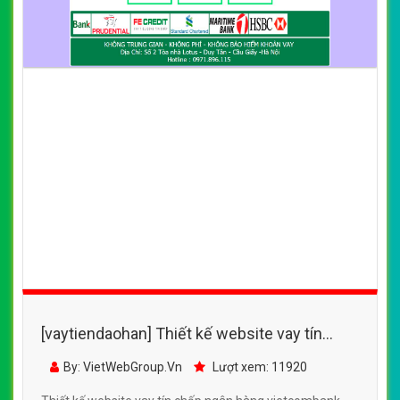
[vaytiendaohan] Thiết kế website vay tín
chấp ngân hàng vietcombank
By: VietWebGroup.Vn
Lượt xem: 11920