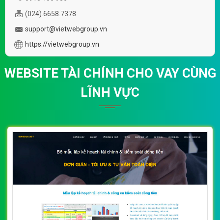
(024).6658.7378
support@vietwebgroup.vn
https://vietwebgroup.vn
WEBSITE TÀI CHÍNH CHO VAY CÙNG
LĨNH VỰC