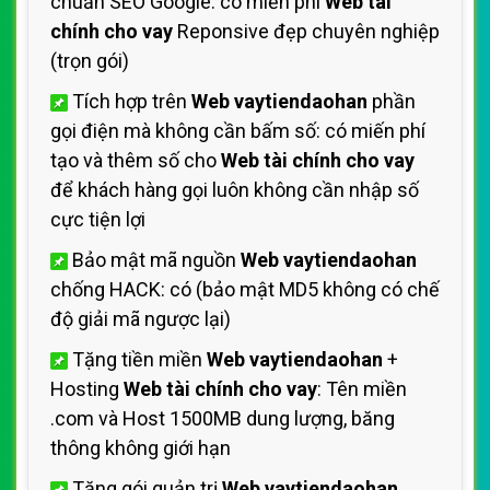
chuẩn SEO Google: có miến phí
Web tài
chính cho vay
Reponsive đẹp chuyên nghiệp
(trọn gói)
Tích hợp trên
Web vaytiendaohan
phần
gọi điện mà không cần bấm số: có miến phí
tạo và thêm số cho
Web tài chính cho vay
để khách hàng gọi luôn không cần nhập số
cực tiện lợi
Bảo mật mã nguồn
Web vaytiendaohan
chống HACK: có (bảo mật MD5 không có chế
độ giải mã ngược lại)
Tặng tiền miền
Web vaytiendaohan
+
Hosting
Web tài chính cho vay
: Tên miền
.com và Host 1500MB dung lượng, băng
thông không giới hạn
Tặng gói quản trị
Web vaytiendaohan