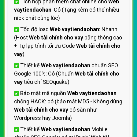
Tích hợp phần mềm chát online cho
Web
vaytiendaohan
: Có (Tặng kèm có thể nhiều
nick chát cùng lúc)
Tốc độ load
Web vaytiendaohan
: Nhanh
(Host
Web tài chính cho vay
băng thông cao
+ Tự lập trình tối ưu Code
Web tài chính cho
vay
)
Thiết kế
Web vaytiendaohan
chuẩn SEO
Google 100%: Có (Chuẩn
Web tài chính cho
vay
tiêu chí SEOquake)
Bảo mật mã nguồn
Web vaytiendaohan
chống HACK: có (bảo mật MD5 - Không dùng
Web tài chính cho vay
có sẵn như
Wordpress hay Joomla)
Thiết kế
Web vaytiendaohan
Mobile