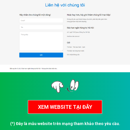
(*) Đây là mẫu website trên mạng tham khảo theo yêu cầu.