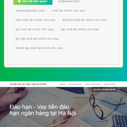
Chủ đề liên quan:
vaytiendaohan
vaytiendaohan.com
web tài chính cho vay
mẫu web tài chính cho vay
thiết kế web tài chính cho vay
tạo web tài chính cho vay
lập web tài chính cho vay
tạo lập web tài chính cho vay
thành lập web tài chính cho vay