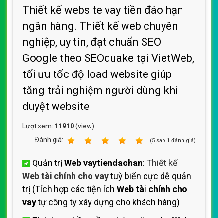
Thiết kế website vay tiền đáo hạn
ngân hàng. Thiết kế web chuyên
nghiệp, uy tín, đạt chuẩn SEO
Google theo SEOquake tại VietWeb,
tối ưu tốc độ load website giúp
tăng trải nghiệm người dùng khi
duyệt website.
Lượt xem:
11910
(view)
Ðánh giá:
1
2
3
4
5
(
5
sao
1
đánh giá)
Quản trị
Web vaytiendaohan
:
Thiết kế
Web tài chính cho vay
tuỳ biến cực dễ quản
trị (Tích hợp các tiện ích
Web tài chính cho
vay
tự công ty xây dựng cho khách hàng)