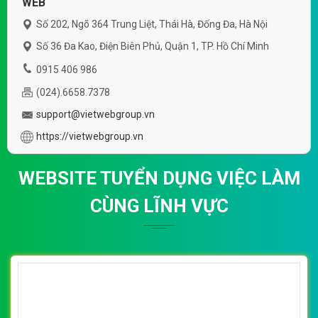
VietWeb gửi lời cảm ơn tới quý khách hàng đã luôn tin dùng
dịch vụ thiết kế website chuyên nghiệp suốt chặng đường >8
năm qua!
CÔNG TY THIẾT KẾ WEBSITE CHUYÊN NGHIỆP VIỆT
WEB
Số 202, Ngõ 364 Trung Liệt, Thái Hà, Đống Đa, Hà Nội
Số 36 Đa Kao, Điện Biên Phủ, Quận 1, TP. Hồ Chí Minh