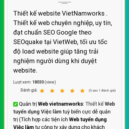
Thiết kế website VietNamworks .
Thiết kế web chuyên nghiệp, uy tín,
đạt chuẩn SEO Google theo
SEOquake tại VietWeb, tối ưu tốc
độ load website giúp tăng trải
nghiệm người dùng khi duyệt
website.
Lượt xem:
18030
(view)
Ðánh giá:
1
2
3
4
5
(
5
sao
1
đánh giá)
Quản trị
Web vietnamworks
:
Thiết kế
Web
tuyển dụng Việc làm
tuỳ biến cực dễ quản
trị (Tích hợp các tiện ích
Web tuyển dụng
Việc làm
tự công ty xây dựng cho khách