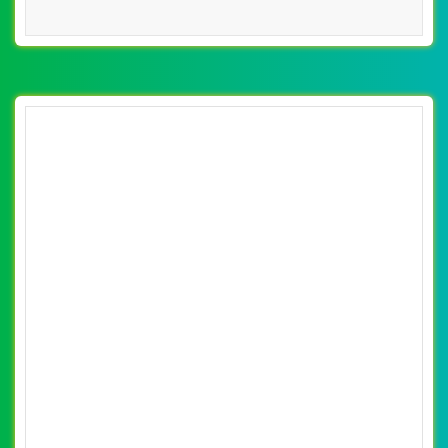
[vietnamworks] Thiết kế website tìm việc
nhanh đẹp, chuyên nghiệp chuẩn SEO
By: VietWebGroup.Vn
Lượt xem: 15220
Thiết kế website tìm việc nhanh. Thiết kế web chuyên
nghiệp, uy tín, đạt chuẩn SEO Google theo SEOquake tại
VietWeb, tối ưu tốc độ load website giúp tăng trải nghiệm
người dùng khi duyệt website.
CHI TIẾT WEBSITE
XEM WEBSITE