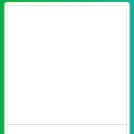
[vietnamworks] Thiết kế website việc làm
bán thời gian 24h đẹp SEO nhanh hiệu quả
By: VietWebGroup.Vn
Lượt xem: 10610
Thiết kế website việc làm bán thời gian 24h. Thiết kế web
chuyên nghiệp, uy tín, đạt chuẩn SEO Google theo
SEOquake tại VietWeb, tối ưu tốc độ load website giúp
tăng trải nghiệm người dùng khi duyệt website.
CHI TIẾT WEBSITE
XEM WEBSITE