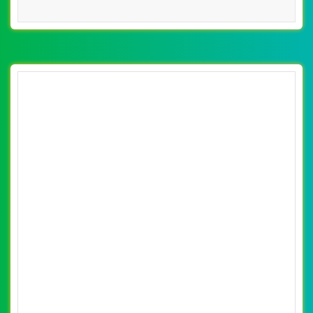
[vietnamworks] Thiết kế website việc làm
24h đẹp, chuyên nghiệp chuẩn SEO
By: VietWebGroup.Vn
Lượt xem: 15820
Thiết kế website việc làm 24h. Thiết kế web chuyên
nghiệp, uy tín, đạt chuẩn SEO Google theo SEOquake tại
VietWeb, tối ưu tốc độ load website giúp tăng trải nghiệm
người dùng khi duyệt website.
CHI TIẾT WEBSITE
XEM WEBSITE