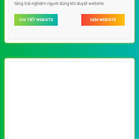
[vietnamworks] Thiết kế website việc làm
Thái Nguyên đẹp, chuyên nghiệp chuẩn SEO
By: VietWebGroup.Vn
Lượt xem: 17510
Thiết kế website việc làm Thái Nguyên. Thiết kế web
chuyên nghiệp, uy tín, đạt chuẩn SEO Google theo
SEOquake tại VietWeb, tối ưu tốc độ load website giúp
tăng trải nghiệm người dùng khi duyệt website.
CHI TIẾT WEBSITE
XEM WEBSITE