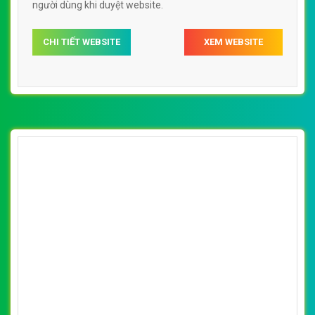
[vietnamworks] Thiết kế website việc làm
Eva đẹp, chuyên nghiệp chuẩn SEO
By: VietWebGroup.Vn
Lượt xem: 14120
Thiết kế website việc làm Eva. Thiết kế web chuyên
nghiệp, uy tín, đạt chuẩn SEO Google theo SEOquake tại
VietWeb, tối ưu tốc độ load website giúp tăng trải nghiệm
người dùng khi duyệt website.
CHI TIẾT WEBSITE
XEM WEBSITE