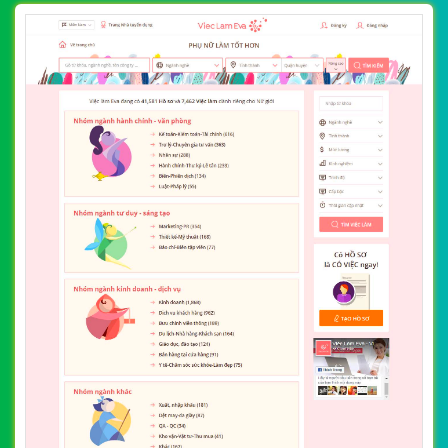
[vietnamworks] Thiết kế website việc làm &
tuyển dụng đẹp, chuyên nghiệp chuẩn SEO
By: VietWebGroup.Vn
Lượt xem: 16620
Thiết kế website việc làm & tuyển dụng. Thiết kế web
chuyên nghiệp, uy tín, đạt chuẩn SEO Google theo
SEOquake tại VietWeb, tối ưu tốc độ load website giúp
tăng trải nghiệm người dùng khi duyệt website.
CHI TIẾT WEBSITE
XEM WEBSITE