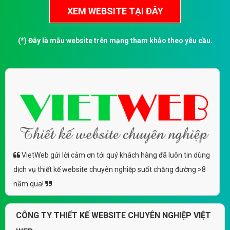
(*) Đây là mẫu website trên mạng tham khảo theo yêu cầu.