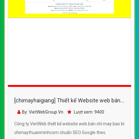
[chimayhaigiang] Thiết kế Website web bán
chỉ may bao bì - chimaythuanminhcom
By: VietWebGroup.Vn
Lượt xem: 9400
Công ty VietWeb thiết kế website web bán chỉ may bao bì
chimaythuanminhcom chuẩn SEO Google theo