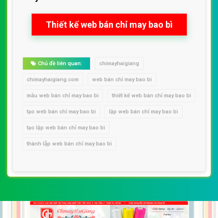
Thiết kế web bán chỉ may bao bì
Chủ đề liên quan:
chimayhaigiang
chimayhaigiang.com
web bán chỉ may bao bì
mẫu web bán chỉ may bao bì
thiết kế web bán chỉ may bao bì
tạo web bán chỉ may bao bì
lập web bán chỉ may bao bì
tạo lập web bán chỉ may bao bì
thành lập web bán chỉ may bao bì