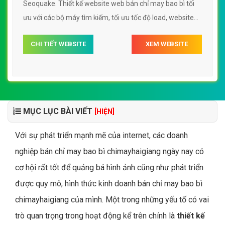
Seoquake. Thiết kế website web bán chỉ may bao bì tối
ưu với các bộ máy tìm kiếm, tối ưu tốc độ load, website
chuẩn UI - UX giúp tăng trải nghiệm người dùng lướt
CHI TIẾT WEBSITE
XEM WEBSITE
website web bán chỉ may bao bì chimaythuanminhcom
MỤC LỤC BÀI VIẾT
[HIỆN]
Với sự phát triển mạnh mẽ của internet, các doanh
nghiệp bán chỉ may bao bì chimayhaigiang ngày nay có
cơ hội rất tốt để quảng bá hình ảnh cũng như phát triển
được quy mô, hình thức kinh doanh bán chỉ may bao bì
chimayhaigiang của mình. Một trong những yếu tố có vai
trò quan trọng trong hoạt động kể trên chính là
thiết kế