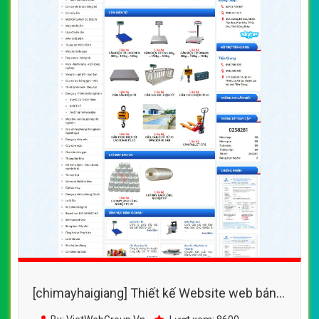
[chimayhaigiang] Thiết kế Website web bán
chỉ may bao bì - wwwvananhcocom