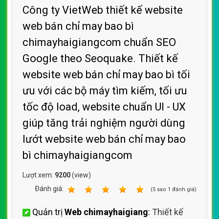
Công ty VietWeb thiết kế website
web bán chỉ may bao bì
chimayhaigiangcom chuẩn SEO
Google theo Seoquake. Thiết kế
website web bán chỉ may bao bì tối
ưu với các bộ máy tìm kiếm, tối ưu
tốc độ load, website chuẩn UI - UX
giúp tăng trải nghiệm người dùng
lướt website web bán chỉ may bao
bì chimayhaigiangcom
Lượt xem:
9200
(view)
Ðánh giá:
1
2
3
4
5
(
5
sao
1
đánh giá)
Quản trị
Web chimayhaigiang
:
Thiết kế