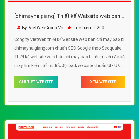
[chimayhaigiang] Thiết kế Website web bán
chỉ may bao bì - chimayhaigiangcom
By: VietWebGroup.Vn
Lượt xem: 9200
Công ty VietWeb thiết kế website web bán chỉ may bao bì
chimayhaigiangcom chuẩn SEO Google theo Seoquake.
Thiết kế website web bán chỉ may bao bì tối ưu với các bộ
máy tìm kiếm, tối ưu tốc độ load, website chuẩn UI - UX
giúp tăng trải nghiệm người dùng lướt website web bán
CHI TIẾT WEBSITE
XEM WEBSITE
chỉ may bao bì chimayhaigiangcom