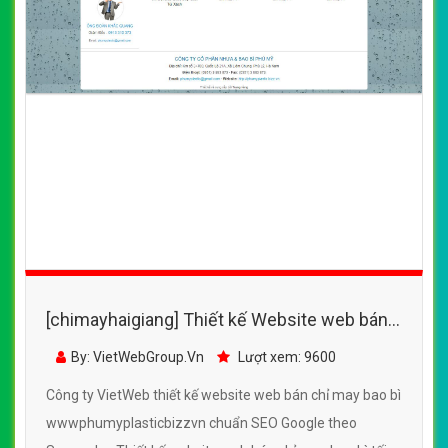
[chimayhaigiang] Thiết kế Website web bán
chỉ may bao bì - wwwphumyplasticbizzvn
By: VietWebGroup.Vn
Lượt xem: 9600
Công ty VietWeb thiết kế website web bán chỉ may bao bì
wwwphumyplasticbizzvn chuẩn SEO Google theo