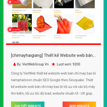
[chimayhaigiang] Thiết kế Website web bán
chỉ may bao bì - namphatcovn
By: VietWebGroup.Vn
Lượt xem: 9200
Công ty VietWeb thiết kế website web bán chỉ may bao bì
namphatcovn chuẩn SEO Google theo Seoquake. Thiết
kế website web bán chỉ may bao bì tối ưu với các bộ máy
tìm kiếm, tối ưu tốc độ load, website chuẩn UI - UX giúp
tăng trải nghiệm người dùng lướt website web bán chỉ
CHI TIẾT WEBSITE
XEM WEBSITE
may bao bì namphatcovn