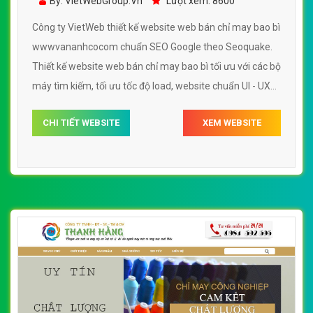
By: VietWebGroup.Vn
Lượt xem: 8600
Công ty VietWeb thiết kế website web bán chỉ may bao bì
wwwvananhcocom chuẩn SEO Google theo Seoquake.
Thiết kế website web bán chỉ may bao bì tối ưu với các bộ
máy tìm kiếm, tối ưu tốc độ load, website chuẩn UI - UX
giúp tăng trải nghiệm người dùng lướt website web bán
CHI TIẾT WEBSITE
XEM WEBSITE
chỉ may bao bì wwwvananhcocom