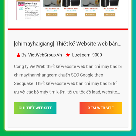
[chimayhaigiang] Thiết kế Website web bán
chỉ may bao bì - chimaythanhhangcom
By: VietWebGroup.Vn
Lượt xem: 9000
Công ty VietWeb thiết kế website web bán chỉ may bao bì
chimaythanhhangcom chuẩn SEO Google theo
Seoquake. Thiết kế website web bán chỉ may bao bì tối
ưu với các bộ máy tìm kiếm, tối ưu tốc độ load, website
chuẩn UI - UX giúp tăng trải nghiệm người dùng lướt
CHI TIẾT WEBSITE
XEM WEBSITE
website web bán chỉ may bao bì chimaythanhhangcom