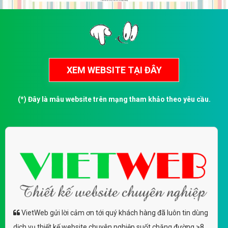
(*) Đây là mẫu website trên mạng tham khảo theo yêu cầu.
VietWeb gửi lời cảm ơn tới quý khách hàng đã luôn tin dùng
dịch vụ thiết kế website chuyên nghiệp suốt chặng đường >8