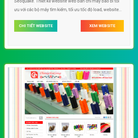
Seoquake. Thiết kế website web bán chỉ may bao bì tối
ưu với các bộ máy tìm kiếm, tối ưu tốc độ load, website
chuẩn UI - UX giúp tăng trải nghiệm người dùng lướt
CHI TIẾT WEBSITE
XEM WEBSITE
website web bán chỉ may bao bì
wwwphumyplasticbizzvn