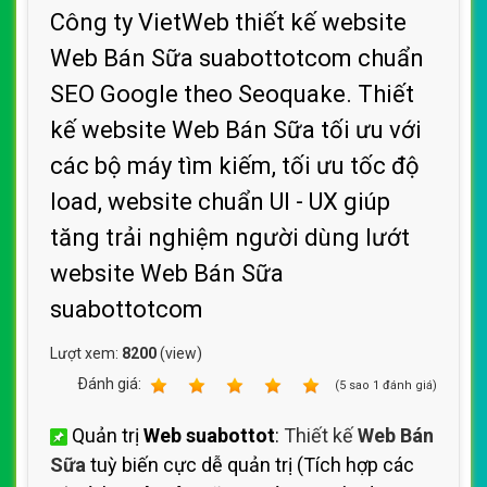
Công ty VietWeb thiết kế website
Web Bán Sữa suabottotcom chuẩn
SEO Google theo Seoquake. Thiết
kế website Web Bán Sữa tối ưu với
các bộ máy tìm kiếm, tối ưu tốc độ
load, website chuẩn UI - UX giúp
tăng trải nghiệm người dùng lướt
website Web Bán Sữa
suabottotcom
Lượt xem:
8200
(view)
Ðánh giá:
1
2
3
4
5
(
5
sao
1
đánh giá)
Quản trị
Web suabottot
:
Thiết kế
Web Bán
Sữa
tuỳ biến cực dễ quản trị (Tích hợp các