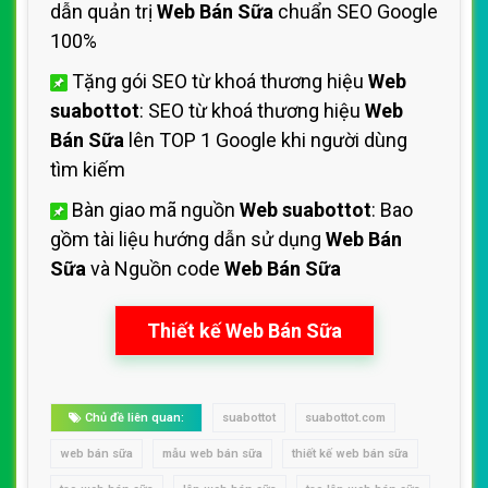
dẫn quản trị
Web Bán Sữa
chuẩn SEO Google
100%
Tặng gói SEO từ khoá thương hiệu
Web
suabottot
: SEO từ khoá thương hiệu
Web
Bán Sữa
lên TOP 1 Google khi người dùng
tìm kiếm
Bàn giao mã nguồn
Web suabottot
: Bao
gồm tài liệu hướng dẫn sử dụng
Web Bán
Sữa
và Nguồn code
Web Bán Sữa
Thiết kế Web Bán Sữa
Chủ đề liên quan:
suabottot
suabottot.com
web bán sữa
mẫu web bán sữa
thiết kế web bán sữa