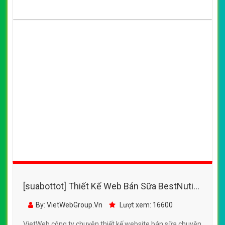
[suabottot] Thiết Kế Web Kế Bán Sữa Bột Việt
Pháp đẹp SEO nhanh hiệu quả
By: VietWebGroup.Vn
Lượt xem: 13810
VietWeb công ty chuyên thiết kế website bán sữa chuyên
nghiệp, uy tín, chất lượng tại Hà Nội
CHI TIẾT WEBSITE
XEM WEBSITE