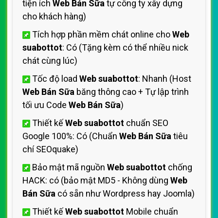
tiện ích
Web Bán Sữa
tự công ty xây dựng
cho khách hàng)
Tích hợp phần mềm chát online cho
Web
suabottot
: Có (Tặng kèm có thể nhiều nick
chát cùng lúc)
Tốc độ load
Web suabottot
: Nhanh (Host
Web Bán Sữa
băng thông cao + Tự lập trình
tối ưu Code
Web Bán Sữa
)
Thiết kế
Web suabottot
chuẩn SEO
Google 100%: Có (Chuẩn
Web Bán Sữa
tiêu
chí SEOquake)
Bảo mật mã nguồn
Web suabottot
chống
HACK: có (bảo mật MD5 - Không dùng
Web
Bán Sữa
có sẵn như Wordpress hay Joomla)
Thiết kế
Web suabottot
Mobile chuẩn