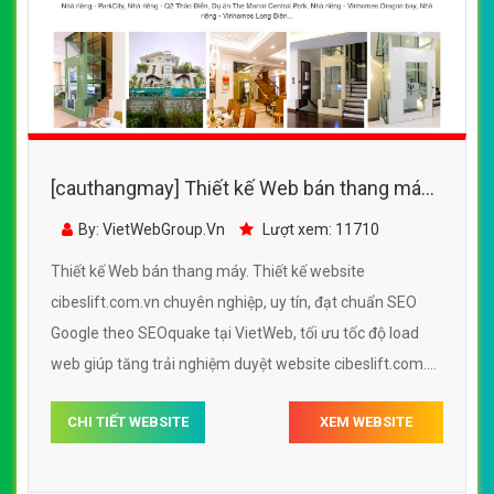
[cauthangmay] Thiết kế Web bán thang máy -
cibeslift.com.vn
By: VietWebGroup.Vn
Lượt xem: 11710
Thiết kế Web bán thang máy. Thiết kế website
cibeslift.com.vn chuyên nghiệp, uy tín, đạt chuẩn SEO
Google theo SEOquake tại VietWeb, tối ưu tốc độ load
web giúp tăng trải nghiệm duyệt website cibeslift.com.vn
chuẩn SEO theo công cụ tìm kiếm.
CHI TIẾT WEBSITE
XEM WEBSITE