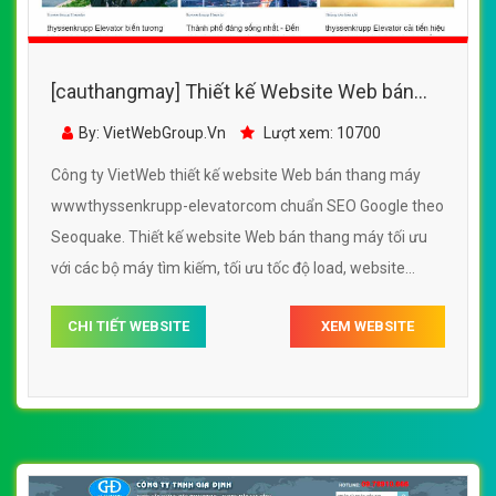
[cauthangmay] Thiết kế Website Web bán
thang máy - wwwthyssenkrupp-elevatorcom
By: VietWebGroup.Vn
Lượt xem: 10700
Công ty VietWeb thiết kế website Web bán thang máy
wwwthyssenkrupp-elevatorcom chuẩn SEO Google theo
Seoquake. Thiết kế website Web bán thang máy tối ưu
với các bộ máy tìm kiếm, tối ưu tốc độ load, website
chuẩn UI - UX giúp tăng trải nghiệm người dùng lướt
CHI TIẾT WEBSITE
XEM WEBSITE
website Web bán thang máy wwwthyssenkrupp-
elevatorcom