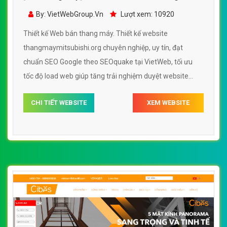
thangmaymitsubishi.org
By: VietWebGroup.Vn
Lượt xem: 10920
Thiết kế Web bán thang máy. Thiết kế website
thangmaymitsubishi.org chuyên nghiệp, uy tín, đạt
chuẩn SEO Google theo SEOquake tại VietWeb, tối ưu
tốc độ load web giúp tăng trải nghiệm duyệt website
thangmaymitsubishi.org chuẩn SEO theo công cụ tìm
CHI TIẾT WEBSITE
XEM WEBSITE
kiếm.