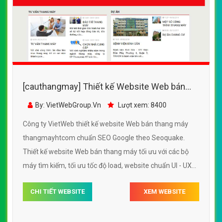
[cauthangmay] Thiết kế Website Web bán
thang máy - thangmayhtcom
By: VietWebGroup.Vn
Lượt xem: 8400
Công ty VietWeb thiết kế website Web bán thang máy
thangmayhtcom chuẩn SEO Google theo Seoquake.
Thiết kế website Web bán thang máy tối ưu với các bộ
máy tìm kiếm, tối ưu tốc độ load, website chuẩn UI - UX
giúp tăng trải nghiệm người dùng lướt website Web bán
CHI TIẾT WEBSITE
XEM WEBSITE
thang máy thangmayhtcom