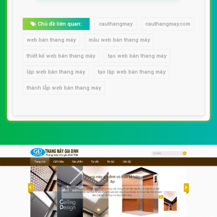
Chủ đề liên quan:
cauthangmay
cauthangmay.com
web bán thang máy
mẫu web bán thang máy
thiết kế web bán thang máy
tạo web bán thang máy
lập web bán thang máy
tạo lập web bán thang máy
thành lập web bán thang máy