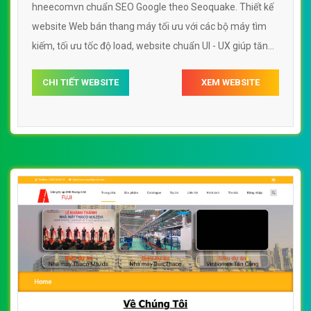
hneecomvn chuẩn SEO Google theo Seoquake. Thiết kế
website Web bán thang máy tối ưu với các bộ máy tìm
kiếm, tối ưu tốc độ load, website chuẩn UI - UX giúp tăng
trải nghiệm người dùng lướt website Web bán thang máy
CHI TIẾT WEBSITE
XEM WEBSITE
hneecomvn