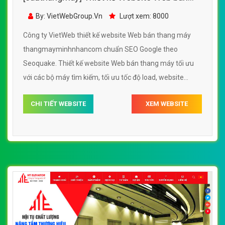
thang máy - thangmayminhnhancom
By: VietWebGroup.Vn
Lượt xem: 8000
Công ty VietWeb thiết kế website Web bán thang máy
thangmayminhnhancom chuẩn SEO Google theo
Seoquake. Thiết kế website Web bán thang máy tối ưu
với các bộ máy tìm kiếm, tối ưu tốc độ load, website
chuẩn UI - UX giúp tăng trải nghiệm người dùng lướt
CHI TIẾT WEBSITE
XEM WEBSITE
website Web bán thang máy thangmayminhnhancom