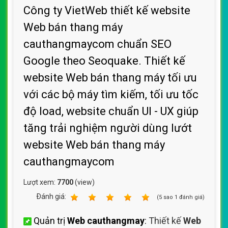
Công ty VietWeb thiết kế website
Web bán thang máy
cauthangmaycom chuẩn SEO
Google theo Seoquake. Thiết kế
website Web bán thang máy tối ưu
với các bộ máy tìm kiếm, tối ưu tốc
độ load, website chuẩn UI - UX giúp
tăng trải nghiệm người dùng lướt
website Web bán thang máy
cauthangmaycom
Lượt xem:
7700
(view)
Ðánh giá:
1
2
3
4
5
(
5
sao
1
đánh giá)
Quản trị
Web cauthangmay
:
Thiết kế
Web