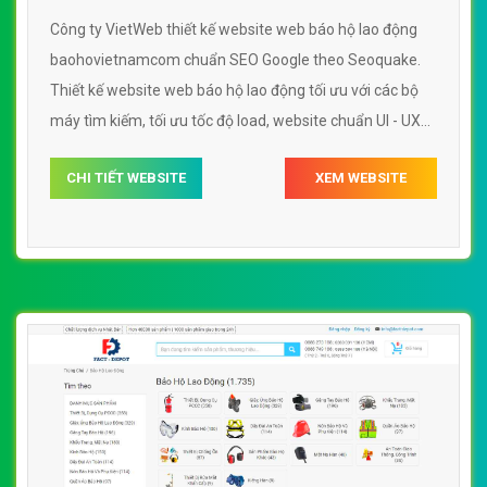
Công ty VietWeb thiết kế website web báo hộ lao động
baohovietnamcom chuẩn SEO Google theo Seoquake.
Thiết kế website web báo hộ lao động tối ưu với các bộ
máy tìm kiếm, tối ưu tốc độ load, website chuẩn UI - UX
giúp tăng trải nghiệm người dùng lướt website web báo
CHI TIẾT WEBSITE
XEM WEBSITE
hộ lao động baohovietnamcom