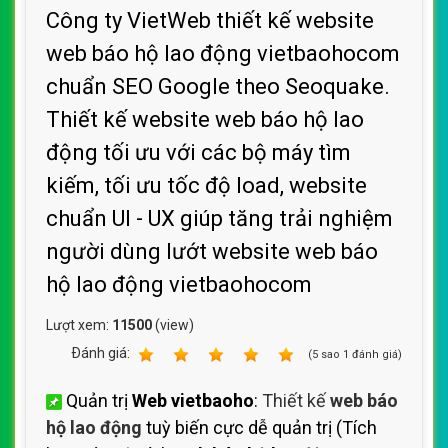
Công ty VietWeb thiết kế website
web báo hộ lao động vietbaohocom
chuẩn SEO Google theo Seoquake.
Thiết kế website web báo hộ lao
động tối ưu với các bộ máy tìm
kiếm, tối ưu tốc độ load, website
chuẩn UI - UX giúp tăng trải nghiệm
người dùng lướt website web báo
hộ lao động vietbaohocom
Lượt xem:
11500
(view)
Ðánh giá:
1
2
3
4
5
(
5
sao
1
đánh giá)
Quản trị
Web vietbaoho
:
Thiết kế
web báo
hộ lao động
tuỳ biến cực dễ quản trị (Tích