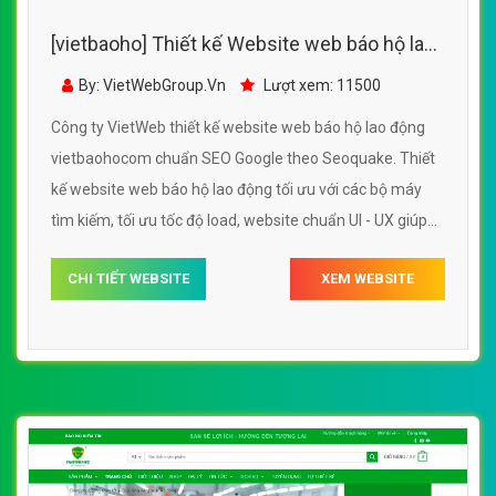
[vietbaoho] Thiết kế Website web báo hộ lao
động - vietbaohocom
By: VietWebGroup.Vn
Lượt xem: 11500
Công ty VietWeb thiết kế website web báo hộ lao động
vietbaohocom chuẩn SEO Google theo Seoquake. Thiết
kế website web báo hộ lao động tối ưu với các bộ máy
tìm kiếm, tối ưu tốc độ load, website chuẩn UI - UX giúp
tăng trải nghiệm người dùng lướt website web báo hộ lao
CHI TIẾT WEBSITE
XEM WEBSITE
động vietbaohocom