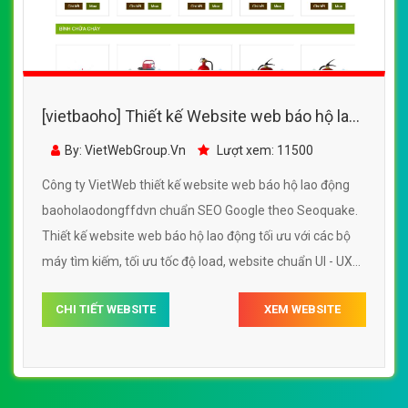
[vietbaoho] Thiết kế Website web báo hộ lao
động - baoholaodongffdvn
By: VietWebGroup.Vn
Lượt xem: 11500
Công ty VietWeb thiết kế website web báo hộ lao động
baoholaodongffdvn chuẩn SEO Google theo Seoquake.
Thiết kế website web báo hộ lao động tối ưu với các bộ
máy tìm kiếm, tối ưu tốc độ load, website chuẩn UI - UX
giúp tăng trải nghiệm người dùng lướt website web báo
CHI TIẾT WEBSITE
XEM WEBSITE
hộ lao động baoholaodongffdvn