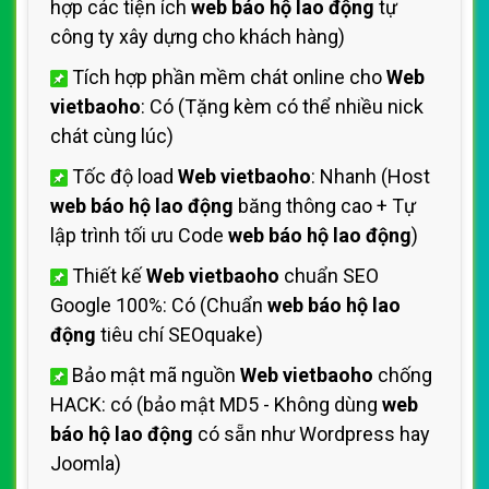
hợp các tiện ích
web báo hộ lao động
tự
công ty xây dựng cho khách hàng)
Tích hợp phần mềm chát online cho
Web
vietbaoho
: Có (Tặng kèm có thể nhiều nick
chát cùng lúc)
Tốc độ load
Web vietbaoho
: Nhanh (Host
web báo hộ lao động
băng thông cao + Tự
lập trình tối ưu Code
web báo hộ lao động
)
Thiết kế
Web vietbaoho
chuẩn SEO
Google 100%: Có (Chuẩn
web báo hộ lao
động
tiêu chí SEOquake)
Bảo mật mã nguồn
Web vietbaoho
chống
HACK: có (bảo mật MD5 - Không dùng
web
báo hộ lao động
có sẵn như Wordpress hay
Joomla)