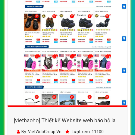
[vietbaoho] Thiết kế Website web báo hộ lao
động - baohovietnamcom
By: VietWebGroup.Vn
Lượt xem: 11100