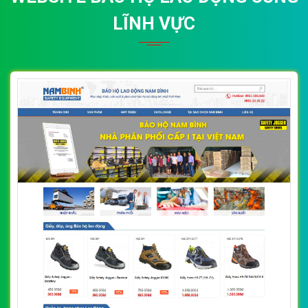
LĨNH VỰC