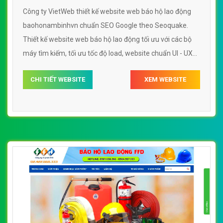
Công ty VietWeb thiết kế website web báo hộ lao động
baohonambinhvn chuẩn SEO Google theo Seoquake.
Thiết kế website web báo hộ lao động tối ưu với các bộ
máy tìm kiếm, tối ưu tốc độ load, website chuẩn UI - UX
giúp tăng trải nghiệm người dùng lướt website web báo
CHI TIẾT WEBSITE
XEM WEBSITE
hộ lao động baohonambinhvn