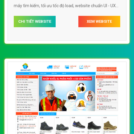
máy tìm kiếm, tối ưu tốc độ load, website chuẩn UI - UX
giúp tăng trải nghiệm người dùng lướt website web báo
CHI TIẾT WEBSITE
XEM WEBSITE
hộ lao động baohonambinhvn