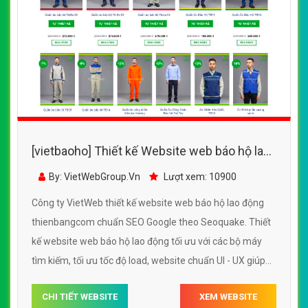
[vietbaoho] Thiết kế Website web báo hộ lao
động - thienbangcom
By: VietWebGroup.Vn
Lượt xem: 10900
Công ty VietWeb thiết kế website web báo hộ lao động
thienbangcom chuẩn SEO Google theo Seoquake. Thiết
kế website web báo hộ lao động tối ưu với các bộ máy
tìm kiếm, tối ưu tốc độ load, website chuẩn UI - UX giúp
tăng trải nghiệm người dùng lướt website web báo hộ lao
CHI TIẾT WEBSITE
XEM WEBSITE
động thienbangcom