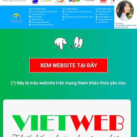
(*) Đây là mẫu website trên mạng tham khảo theo yêu cầu.