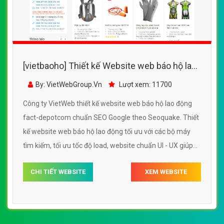
[vietbaoho] Thiết kế Website web báo hộ lao
động - fact-depotcom
By: VietWebGroup.Vn
Lượt xem: 11700
Công ty VietWeb thiết kế website web báo hộ lao động
fact-depotcom chuẩn SEO Google theo Seoquake. Thiết
kế website web báo hộ lao động tối ưu với các bộ máy
tìm kiếm, tối ưu tốc độ load, website chuẩn UI - UX giúp
tăng trải nghiệm người dùng lướt website web báo hộ lao
CHI TIẾT WEBSITE
XEM WEBSITE
động fact-depotcom