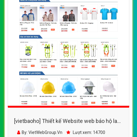
[vietbaoho] Thiết kế Website web báo hộ lao
động - baohonambinhvn
By: VietWebGroup.Vn
Lượt xem: 14700