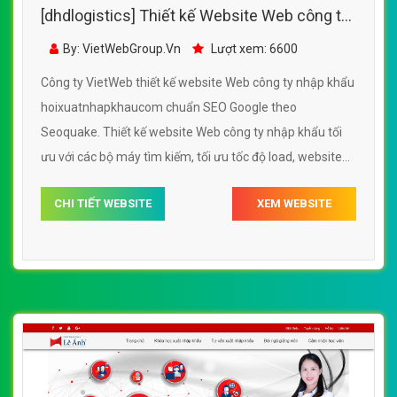
[dhdlogistics] Thiết kế Website Web công ty
nhập khẩu - hoixuatnhapkhaucom
By: VietWebGroup.Vn
Lượt xem: 6600
Công ty VietWeb thiết kế website Web công ty nhập khẩu
hoixuatnhapkhaucom chuẩn SEO Google theo
Seoquake. Thiết kế website Web công ty nhập khẩu tối
ưu với các bộ máy tìm kiếm, tối ưu tốc độ load, website
chuẩn UI - UX giúp tăng trải nghiệm người dùng lướt
CHI TIẾT WEBSITE
XEM WEBSITE
website Web công ty nhập khẩu hoixuatnhapkhaucom