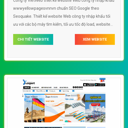
Công ty VietWeb thiết kế website Web công ty nhập khẩu
wwwyellowpagesvnnvn chuẩn SEO Google theo
Seoquake. Thiết kế website Web công ty nhập khẩu tối
ưu với các bộ máy tìm kiếm, tối ưu tốc độ load, website
chuẩn UI - UX giúp tăng trải nghiệm người dùng lướt
CHI TIẾT WEBSITE
XEM WEBSITE
website Web công ty nhập khẩu wwwyellowpagesvnnvn