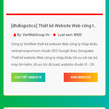
[dhdlogistics] Thiết kế Website Web công ty
nhập khẩu - vietnamexportcom
By: VietWebGroup.Vn
Lượt xem: 8000
Công ty VietWeb thiết kế website Web công ty nhập khẩu
vietnamexportcom chuẩn SEO Google theo Seoquake.
Thiết kế website Web công ty nhập khẩu tối ưu với các bộ
máy tìm kiếm, tối ưu tốc độ load, website chuẩn UI - UX
giúp tăng trải nghiệm người dùng lướt website Web công
CHI TIẾT WEBSITE
XEM WEBSITE
ty nhập khẩu vietnamexportcom