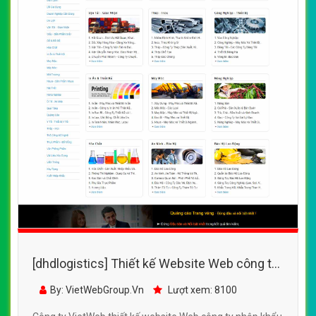
[dhdlogistics] Thiết kế Website Web công ty
nhập khẩu - wwwyellowpagesvnnvn
By: VietWebGroup.Vn
Lượt xem: 8100