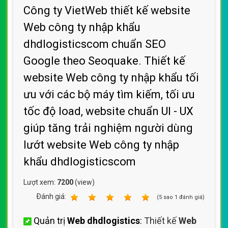
Công ty VietWeb thiết kế website
Web công ty nhập khẩu
dhdlogisticscom chuẩn SEO
Google theo Seoquake. Thiết kế
website Web công ty nhập khẩu tối
ưu với các bộ máy tìm kiếm, tối ưu
tốc độ load, website chuẩn UI - UX
giúp tăng trải nghiệm người dùng
lướt website Web công ty nhập
khẩu dhdlogisticscom
Lượt xem:
7200
(view)
Ðánh giá:
1
2
3
4
5
(
5
sao
1
đánh giá)
Quản trị
Web dhdlogistics
:
Thiết kế
Web