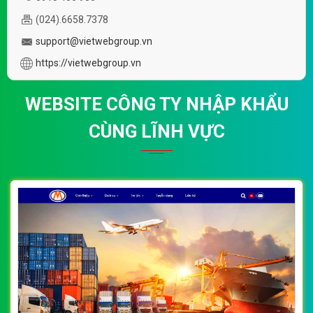
(024).6658.7378
support@vietwebgroup.vn
https://vietwebgroup.vn
WEBSITE CÔNG TY NHẬP KHẨU
CÙNG LĨNH VỰC